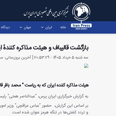
خانه
ایران
جهان
دیدگاه
بازگشت قالیباف و هیئت مذاکره‌ کنندهٔ ای
سه شنبه 5 خرداد 1405 - 20:53:29 [ آخرین بروزرسانی: سه شنبه 5 خرداد 1405 - 21:12:20 ]
هیئت مذاکره کننده ایران که به ریاست " محمد باقر قال
به گزارش خبرگزاری ایران پرس، "عبدالناصر همتی" رئیس 
بر اساس این گزارش، حضور "عباس عراقچی" وزیر امور
و تردد کشتی‌ها در تنگه هرمز عنوان شده است.