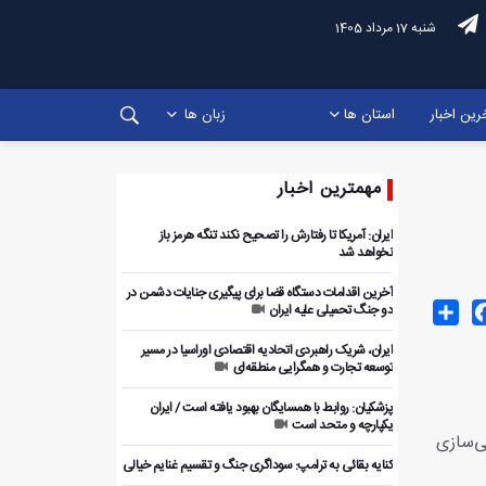
شنبه 17 مرداد 1405
رین اخبار
استان ها
زبان ها
مهمترین اخبار
ایران: آمریکا تا رفتارش را تصحیح نکند تنگه هرمز باز
نخواهد شد
آخرین اقدامات دستگاه قضا برای پیگیری جنایات دشمن در
Share
Facebo
T
دو جنگ تحمیلی علیه ایران
ایران، شریک راهبردی اتحادیه اقتصادی اوراسیا در مسیر
توسعه تجارت و همگرایی منطقه‌ای
پزشکیان: روابط با همسایگان بهبود یافته است / ایران
یکپارچه و متحد است
ی‌سازی
کنایه بقائی به ترامپ: سوداگری جنگ و تقسیم غنایم خیالی