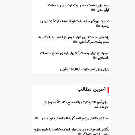
ورود وزیر صنعت، معدن و تجارت ایران به بیشکک
قرقیزستان
ضرورت بهره‌گیری از ظرفیت توافقنامه تجارت آزاد ایران و
روسیه
پزشکیان: سخت‌ترین شرایط پس از انقلاب را با اتکای به
مردم پشت سر گذاشتیم
عزم راسخ تهران و اسلام‌آباد برای ارتقای سطح مناسبات
اقتصادی
رایزنی وزیر امور خارجه ایتالیا با عراقچی
آخرین مطالب
ایران: آمریکا تا رفتارش را تصحیح نکند تنگه هرمز باز
نخواهد شد
حملۀ توپخانه ای رژیم اشغالگر به النبطیه در جنوب لبنان
برگزاری تظاهرات در بیروت برای اعلام مخالفت با عادی سازی
روابط با رژیم اشغالگر