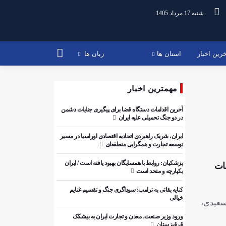
شنبه 17 مرداد 1405
رین اخبار
استان ها
زبان ها
مهمترین اخبار
آخرین اقدامات دستگاه قضا برای پیگیری جنایات دشمن
در دو جنگ تحمیلی علیه ایران
ایران، شریک راهبردی اتحادیه اقتصادی اوراسیا در مسیر
توسعه تجارت و همگرایی منطقه‌ای
عات
پزشکیان: روابط با همسایگان بهبود یافته است / ایران
یکپارچه و متحد است
کنایه بقائی به ترامپ: سوداگری جنگ و تقسیم غنایم
خیالی
وسعیدی،
ورود وزیر صنعت، معدن و تجارت ایران به بیشکک
قرقیزستان