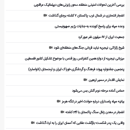
بررسی آخرین تحولات امنیتی منطقه، محور رایزنی‌های دیپلماتیک عراقچی
انفجار انتحاری در شمال غرب پاکستان ۷ کشته برجای گذاشت
وعده سپاه برای پاسخ کوبنده به جنایات رژیم صهیونیستی
جمعیت ایران از ۸۷ میلیون نفر عبور کرد
شیخ زکزاکی: نیجریه نباید قربانی جنگ‌های منطقه‌ای شود
میزبانی نیجریه از دوازدهمین کنفرانس روز قدس با موضوع تشکیل کشور فلسطین
پنجمین جشنواره پیوند فرهنگ و گردشگر‌ی خوراک ایران و ارمنستان (ناواسارد)
نمایش اقتدار در مسیر اربعین
حماس آماده مرحله دوم آتش بس می‌شود
بیانیه سپاه پاسداران درباره حوادث اخیر در تنگه هرمز
انفجار در معدن زغال سنگ پاکستان با 34 کشته
وقتی یک پدر شکست؛ بازگشت عقابی که آسمان ایران را به ارث گذاشت