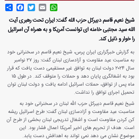
Share
Facebook
Twitter
Email
WhatsApp
شیخ نعیم قاسم دبیرکل حزب الله گفت: ایران تحت رهبری آیت
الله سید مجتبی خامنه ای توانست آمریکا و به همراه آن اسرائیل
را خوار و ذلیل کند.
به گزارش خبرگزاری ایران پرس، شیخ نعیم قاسم در سخنرانی خود
به مناسبت عید مقاومت و آزادسازی لبنان گفت: روز ۲۷ نوامبر
سال ۲۰۲۴ دولت لبنان به توافق غیر مستقیمی دست یافت که قرار
بود به اشغالگری پایان دهد و حملات را متوقف کند. در طول ۱۵
ماه پس از توافق، حملات اسرائیل ادامه یافت و دولت لبنان توان
تحمیل اجرای توافق را نداشت.
شیخ نعیم قاسم دبیرکل حزب الله لبنان در سخنرانی خود به
مناسبت عید مقاومت و آزادسازی لبنان گفت: طرح اسرائیل ریشه
کن کردن مقاومت است و اشغال تدریجی لبنان بخشی از طرح آن
است. هدف از تحریم های اخیر آمریکا اعمال فشار بود. این
موضوع نشان می دهد نمی تواند به اهدافش دست یابد.