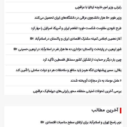
رایزنی وزیر امور خارجه ایتالیا با عراقچی
وزیر علوم: ۵۰ هزار دانشجوی عراقی در دانشگاه‌های ایران تحصیل می‌کنند
طرح نابودی مقاومت شکست خورد؛ تفاهم ایران و آمریکا، اسرائیل را مهار کرد
آغاز دهمین اجلاس کمیته مشترک اقتصادی ایران و پاکستان در اسلام‌آباد
شور اربعین در پایتخت پاکستان؛ عزاداری ده ها هزار نفر در اسلام‌آباد در اربعین حسینی
چین بار دیگر بر حمایت از تشکیل کشور مستقل فلسطین تأکید کرد
بقائی: مسیر پیشنهادی تنگه هرمز باید منافع و ملاحظات هر دو دولت ساحلی را تأمین کند
۲ عامل موساد به دار مجازات آویخته شدند
بررسی آخرین تحولات امنیتی منطقه، محور رایزنی‌های دیپلماتیک عراقچی
آخرین مطالب
عزم راسخ تهران و اسلام‌آباد برای ارتقای سطح مناسبات اقتصادی