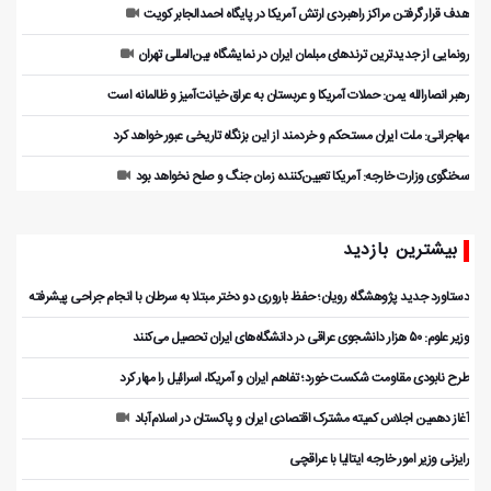
هدف قرار گرفتن مراکز راهبردی ارتش آمریکا در پایگاه احمدالجابر کویت
رونمایی از جدیدترین ترندهای مبلمان ایران در نمایشگاه بین‌المللی تهران
رهبر انصارالله یمن: حملات آمریکا و عربستان به عراق خیانت‌آمیز و ظالمانه است
مهاجرانی: ملت ایران مستحکم و خردمند از این بزنگاه تاریخی عبور خواهد کرد
سخنگوی وزارت خارجه: آمریکا تعیین‌کننده زمان جنگ و صلح نخواهد بود
بیشترین بازدید
دستاورد جدید پژوهشگاه رویان؛ حفظ باروری دو دختر مبتلا به سرطان با انجام جراحی پیشرفته
وزیر علوم: ۵۰ هزار دانشجوی عراقی در دانشگاه‌های ایران تحصیل می‌کنند
طرح نابودی مقاومت شکست خورد؛ تفاهم ایران و آمریکا، اسرائیل را مهار کرد
آغاز دهمین اجلاس کمیته مشترک اقتصادی ایران و پاکستان در اسلام‌آباد
رایزنی وزیر امور خارجه ایتالیا با عراقچی