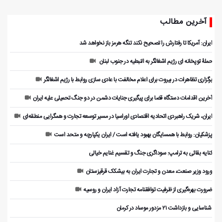
آخرین مطالب
ایران: آمریکا تا رفتارش را تصحیح نکند تنگه هرمز باز نخواهد شد
حملۀ توپخانه ای رژیم اشغالگر به النبطیه در جنوب لبنان
برگزاری تظاهرات در بیروت برای اعلام مخالفت با عادی سازی روابط با رژیم اشغالگر
آخرین اقدامات دستگاه قضا برای پیگیری جنایات دشمن در دو جنگ تحمیلی علیه ایران
ایران، شریک راهبردی اتحادیه اقتصادی اوراسیا در مسیر توسعه تجارت و همگرایی منطقه‌ای
پزشکیان: روابط با همسایگان بهبود یافته است / ایران یکپارچه و متحد است
کنایه بقائی به ترامپ: سوداگری جنگ و تقسیم غنایم خیالی
ورود وزیر صنعت، معدن و تجارت ایران به بیشکک قرقیزستان
ضرورت بهره‌گیری از ظرفیت توافقنامه تجارت آزاد ایران و روسیه
️ شناسایی و بازداشت ۲۱ مزدور موساد در کرمان