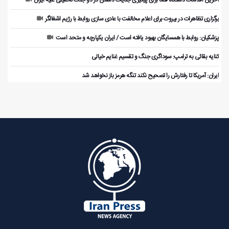
آخرین اقدامات دستگاه قضا برای پیگیری جنایات دشمن در دو جنگ تحمیلی علیه ایران
برگزاری تظاهرات در بیروت برای اعلام مخالفت با عادی سازی روابط با رژیم اشغالگر
پزشکیان: روابط با همسایگان بهبود یافته است / ایران یکپارچه و متحد است
کنایه بقائی به ترامپ: سوداگری جنگ و تقسیم غنایم خیالی
ایران: آمریکا تا رفتارش را تصحیح نکند تنگه هرمز باز نخواهد شد