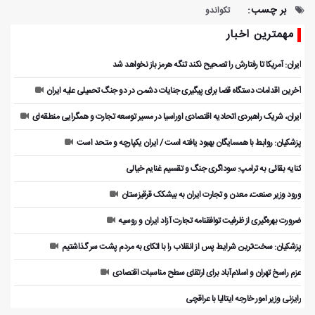
بر چسب:
تکواندو
مهمترین اخبار
ایران: آمریکا تا رفتارش را تصحیح نکند تنگه هرمز باز نخواهد شد
آخرین اقدامات دستگاه قضا برای پیگیری جنایات دشمن در دو جنگ تحمیلی علیه ایران
ایران، شریک راهبردی اتحادیه اقتصادی اوراسیا در مسیر توسعه تجارت و همگرایی منطقه‌ای
پزشکیان: روابط با همسایگان بهبود یافته است / ایران یکپارچه و متحد است
کنایه بقائی به ترامپ: سوداگری جنگ و تقسیم غنایم خیالی
ورود وزیر صنعت، معدن و تجارت ایران به بیشکک قرقیزستان
ضرورت بهره‌گیری از ظرفیت توافقنامه تجارت آزاد ایران و روسیه
پزشکیان: سخت‌ترین شرایط پس از انقلاب را با اتکای به مردم پشت سر گذاشتیم
عزم راسخ تهران و اسلام‌آباد برای ارتقای سطح مناسبات اقتصادی
رایزنی وزیر امور خارجه ایتالیا با عراقچی