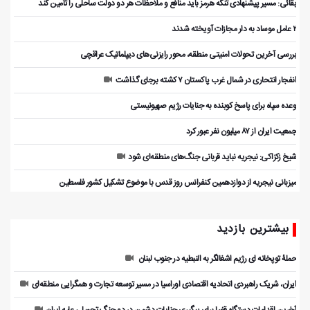
بقائی: مسیر پیشنهادی تنگه هرمز باید منافع و ملاحظات هر دو دولت ساحلی را تأمین کند
۲ عامل موساد به دار مجازات آویخته شدند
بررسی آخرین تحولات امنیتی منطقه، محور رایزنی‌های دیپلماتیک عراقچی
انفجار انتحاری در شمال غرب پاکستان ۷ کشته برجای گذاشت
وعده سپاه برای پاسخ کوبنده به جنایات رژیم صهیونیستی
جمعیت ایران از ۸۷ میلیون نفر عبور کرد
شیخ زکزاکی: نیجریه نباید قربانی جنگ‌های منطقه‌ای شود
میزبانی نیجریه از دوازدهمین کنفرانس روز قدس با موضوع تشکیل کشور فلسطین
بیشترین بازدید
حملۀ توپخانه ای رژیم اشغالگر به النبطیه در جنوب لبنان
ایران، شریک راهبردی اتحادیه اقتصادی اوراسیا در مسیر توسعه تجارت و همگرایی منطقه‌ای