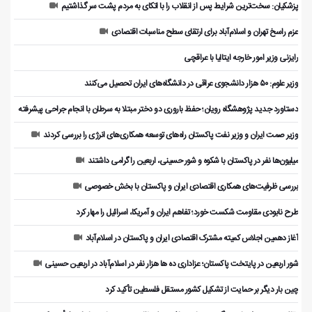
پزشکیان: سخت‌ترین شرایط پس از انقلاب را با اتکای به مردم پشت سر گذاشتیم
عزم راسخ تهران و اسلام‌آباد برای ارتقای سطح مناسبات اقتصادی
رایزنی وزیر امور خارجه ایتالیا با عراقچی
وزیر علوم: ۵۰ هزار دانشجوی عراقی در دانشگاه‌های ایران تحصیل می‌کنند
دستاورد جدید پژوهشگاه رویان؛ حفظ باروری دو دختر مبتلا به سرطان با انجام جراحی پیشرفته
وزیر صمت ایران و وزیر نفت پاکستان راه‌های توسعه همکاری‌های انرژی را بررسی کردند
میلیون‌ها نفر در پاکستان با شکوه و شور حسینی، اربعین را گرامی داشتند
بررسی ظرفیت‌های همکاری اقتصادی ایران و پاکستان با بخش خصوصی
طرح نابودی مقاومت شکست خورد؛ تفاهم ایران و آمریکا، اسرائیل را مهار کرد
آغاز دهمین اجلاس کمیته مشترک اقتصادی ایران و پاکستان در اسلام‌آباد
شور اربعین در پایتخت پاکستان؛ عزاداری ده ها هزار نفر در اسلام‌آباد در اربعین حسینی
چین بار دیگر بر حمایت از تشکیل کشور مستقل فلسطین تأکید کرد