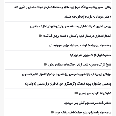
بقائی: مسیر پیشنهادی تنگه هرمز باید منافع و ملاحظات هر دو دولت ساحلی را تأمین کند
۲ عامل موساد به دار مجازات آویخته شدند
بررسی آخرین تحولات امنیتی منطقه، محور رایزنی‌های دیپلماتیک عراقچی
انفجار انتحاری در شمال غرب پاکستان ۷ کشته برجای گذاشت
وعده سپاه برای پاسخ کوبنده به جنایات رژیم صهیونیستی
جمعیت ایران از ۸۷ میلیون نفر عبور کرد
شیخ زکزاکی: نیجریه نباید قربانی جنگ‌های منطقه‌ای شود
میزبانی نیجریه از دوازدهمین کنفرانس روز قدس با موضوع تشکیل کشور فلسطین
پنجمین جشنواره پیوند فرهنگ و گردشگر‌ی خوراک ایران و ارمنستان (ناواسارد)
نمایش اقتدار در مسیر اربعین
حماس آماده مرحله دوم آتش بس می‌شود
بیانیه سپاه پاسداران درباره حوادث اخیر در تنگه هرمز