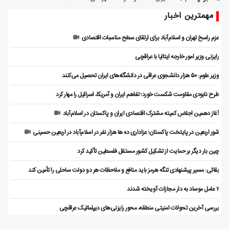
مهمترین اخبار
عزم راسخ تهران و اسلام‌آباد برای ارتقای سطح مناسبات اقتصادی
رایزنی وزیر امور خارجه ایتالیا با عراقچی
وزیر علوم: ۵۰ هزار دانشجوی عراقی در دانشگاه‌های ایران تحصیل می‌کنند
طرح نابودی مقاومت شکست خورد؛ تفاهم ایران و آمریکا، اسرائیل را مهار کرد
آغاز دهمین اجلاس کمیته مشترک اقتصادی ایران و پاکستان در اسلام‌آباد
شور اربعین در پایتخت پاکستان؛ عزاداری ده ها هزار نفر در اسلام‌آباد در اربعین حسینی
چین بار دیگر بر حمایت از تشکیل کشور مستقل فلسطین تأکید کرد
بقائی: مسیر پیشنهادی تنگه هرمز باید منافع و ملاحظات هر دو دولت ساحلی را تأمین کند
۲ عامل موساد به دار مجازات آویخته شدند
بررسی آخرین تحولات امنیتی منطقه، محور رایزنی‌های دیپلماتیک عراقچی