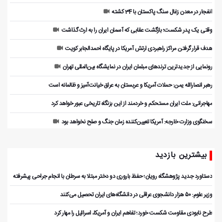
انفجار در معدن زغال سنگ پاکستان با 34 کشته
وقتی یک پدر شکست؛ بازگشت عقابی که آسمان ایران را به ارث گذاشت
هدف قرار گرفتن مراکز راهبردی ارتش آمریکا در پایگاه احمدالجابر کویت
رونمایی از جدیدترین ترندهای مبلمان ایران در نمایشگاه بین‌المللی تهران
رهبر انصارالله یمن: حملات آمریکا و عربستان به عراق خیانت‌آمیز و ظالمانه است
مهاجرانی: ملت ایران مستحکم و خردمند از این بزنگاه تاریخی عبور خواهد کرد
سخنگوی وزارت خارجه: آمریکا تعیین‌کننده زمان جنگ و صلح نخواهد بود
بیشترین بازدید
دستاورد جدید پژوهشگاه رویان؛ حفظ باروری دو دختر مبتلا به سرطان با انجام جراحی پیشرفته
وزیر علوم: ۵۰ هزار دانشجوی عراقی در دانشگاه‌های ایران تحصیل می‌کنند
طرح نابودی مقاومت شکست خورد؛ تفاهم ایران و آمریکا، اسرائیل را مهار کرد