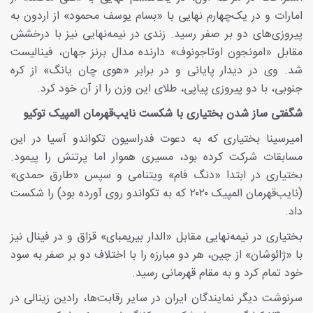
امارات و در یک‌چهارم نهایی با «بسام یوسف محمود» از اردون به
پیروزی‌های دو بر صفر رسید. زندی در نیمه‌نهایی نیز با درخشش
مقابل «امونجون اوتاجونوف» دارنده مدال برنز جهان، فینالیست
شد. وی در دیدار پایانی و در برابر «هوی چان یانگ» از کره
جنوبی، با دو پیروزی پیاپی، طلای این وزن را از آن خود کرد.
شگفتی ساز شدن بختیاری با شکست نایب‌قهرمان المپیک توکیو
امیرسینا بختیاری که به دعوت فدراسیون تکواندو آسیا در این
مسابقات شرکت کرده بود، مسیری هموار اما پرتنش را پیمود.
بختیاری در ابتدا «دنگ فام» ویتنامی و سپس «طارق حمدی»
(نایب‌قهرمان المپیک ۲۰۲۰ که به تکواندو روی آورده بود) را شکست
داد.
بختیاری در نیمه‌نهایی مقابل «الدار بیریمبای» قزاق و در فینال نیز
با «ژائوشان» از چین، هر دو مبارزه را با اختلاف دو بر صفر به سود
خود تمام کرد و به مقام قهرمانی رسید.
سرنوشت دیگر نمایندگان ایران در سایر رقابت‌ها، رادین زینالی در