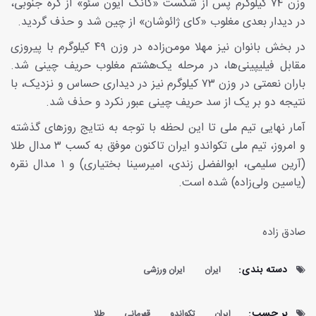
وزن ۷۴ کیلوگرم پس از شکست «کانگ ایون سئو» از کره جنوبی،
در دیدار بعدی مغلوب «کای ژائوشان» از چین شد و حذف گردید.
در بخش بانوان نیز مهلا مومن‌زاده در وزن ۴۹ کیلوگرم با پیروزی
مقابل فیلیپینی‌ها، در مرحله یک‌هشتم مغلوب حریف چینی شد.
باران نعمتی در وزن ۷۳ کیلوگرم نیز در دیداری حساس و نزدیک، با
نتیجه دو بر یک از سد حریف چینی عبور نکرد و حذف شد.
آمار نهایی تیم ملی تا این لحظه با توجه به نتایج روزهای گذشته
و امروز، تیم ملی تکواندو ایران تاکنون موفق به کسب ۳ مدال طلا
(آرین سلیمی، ابوالفضل زندی، امیرسینا بختیاری) و ۱ مدال نقره
(یاسین ولی‌زاده) شده است.
صادق زاده
دسته بندی:
ایران
ایران ورزشی
بر چسب:
ایران
تکواندو
قهرمانی
طلا