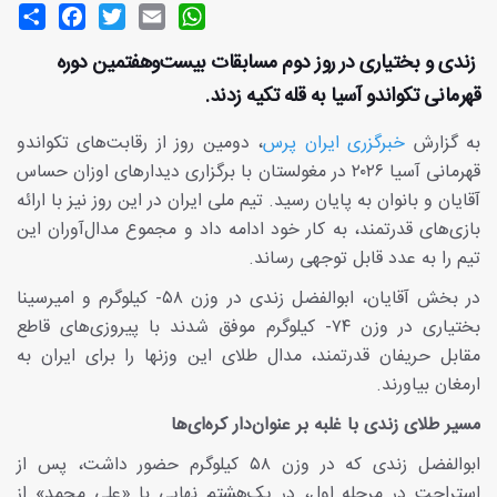
Share
Facebook
Twitter
Email
WhatsApp
زندی و بختیاری در روز دوم مسابقات بیست‌وهفتمین دوره
قهرمانی تکواندو آسیا به قله تکیه زدند.
به گزارش
خبرگزری ایران پرس
، دومین روز از رقابت‌های تکواندو
قهرمانی آسیا ۲۰۲۶ در مغولستان با برگزاری دیدارهای اوزان حساس
آقایان و بانوان به پایان رسید. تیم ملی ایران در این روز نیز با ارائه
بازی‌های قدرتمند، به کار خود ادامه داد و مجموع مدال‌آوران این
تیم را به عدد قابل توجهی رساند.
در بخش آقایان، ابوالفضل زندی در وزن ۵۸- کیلوگرم و امیرسینا
بختیاری در وزن ۷۴- کیلوگرم موفق شدند با پیروزی‌های قاطع
مقابل حریفان قدرتمند، مدال طلای این وزنها را برای ایران به
ارمغان بیاورند.
مسیر طلای زندی با غلبه بر عنوان‌دار کره‌ای‌ها
ابوالفضل زندی که در وزن ۵۸ کیلوگرم حضور داشت، پس از
استراحت در مرحله اول، در یک‌هشتم نهایی با «علی محمد» از