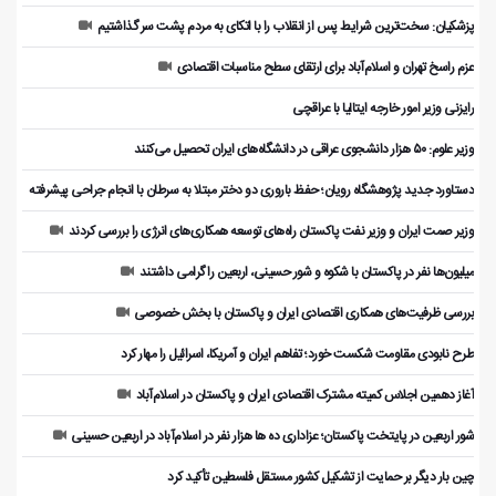
پزشکیان: سخت‌ترین شرایط پس از انقلاب را با اتکای به مردم پشت سر گذاشتیم
عزم راسخ تهران و اسلام‌آباد برای ارتقای سطح مناسبات اقتصادی
رایزنی وزیر امور خارجه ایتالیا با عراقچی
وزیر علوم: ۵۰ هزار دانشجوی عراقی در دانشگاه‌های ایران تحصیل می‌کنند
دستاورد جدید پژوهشگاه رویان؛ حفظ باروری دو دختر مبتلا به سرطان با انجام جراحی پیشرفته
وزیر صمت ایران و وزیر نفت پاکستان راه‌های توسعه همکاری‌های انرژی را بررسی کردند
میلیون‌ها نفر در پاکستان با شکوه و شور حسینی، اربعین را گرامی داشتند
بررسی ظرفیت‌های همکاری اقتصادی ایران و پاکستان با بخش خصوصی
طرح نابودی مقاومت شکست خورد؛ تفاهم ایران و آمریکا، اسرائیل را مهار کرد
آغاز دهمین اجلاس کمیته مشترک اقتصادی ایران و پاکستان در اسلام‌آباد
شور اربعین در پایتخت پاکستان؛ عزاداری ده ها هزار نفر در اسلام‌آباد در اربعین حسینی
چین بار دیگر بر حمایت از تشکیل کشور مستقل فلسطین تأکید کرد