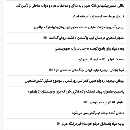
بقائی: مسیر پیشنهادی تنگه هرمز باید منافع و ملاحظات هر دو دولت ساحلی را تأمین کند
۲ عامل موساد به دار مجازات آویخته شدند
بررسی آخرین تحولات امنیتی منطقه، محور رایزنی‌های دیپلماتیک عراقچی
انفجار انتحاری در شمال غرب پاکستان ۷ کشته برجای گذاشت
وعده سپاه برای پاسخ کوبنده به جنایات رژیم صهیونیستی
جمعیت ایران از ۸۷ میلیون نفر عبور کرد
شیخ زکزاکی: نیجریه نباید قربانی جنگ‌های منطقه‌ای شود
میزبانی نیجریه از دوازدهمین کنفرانس روز قدس با موضوع تشکیل کشور فلسطین
پنجمین جشنواره پیوند فرهنگ و گردشگر‌ی خوراک ایران و ارمنستان (ناواسارد)
نمایش اقتدار در مسیر اربعین
حماس آماده مرحله دوم آتش بس می‌شود
بیانیه سپاه پاسداران درباره حوادث اخیر در تنگه هرمز