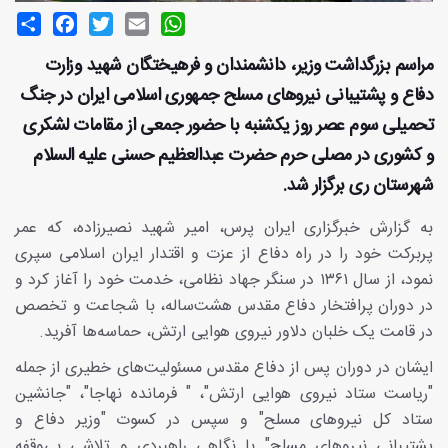
Share
Facebook
Twitter
Email
WhatsApp
مراسم بزرگداشت وزیر، دانشمندان و فرهیختگان شهید وزارت
دفاع و پشتیبانی نیرو‌های مسلح جمهوری اسلامی ایران در جنگ
تحمیلی سوم عصر روز یکشنبه با حضور جمعی از مقامات لشکری
و کشوری در مصلی حرم حضرت عبدالعظیم حسنی علیه السلام
شهرستان ری برگزار شد.
به گزارش خبرگزاری ایران پرس، امیر شهید نصیرزاده، که عمر
پربرکت خود را در راه دفاع از عزت و اقتدار ایران اسلامی سپری
نمود، از سال ۱۳۶۱ در سنگر جهاد نظامی، خدمت خود را آغاز کرد و
در دوران پرافتخار دفاع مقدس هشت‌ساله، با شجاعت و تخصص
در قامت یک خلبان دلاور نیروی هوایی ارتش، حماسه‌ها آفرید.
ایشان در دوران پس از دفاع مقدس مسئولیت‌های خطیری از جمله
"ریاست ستاد نیروی هوایی ارتش"، " فرمانده نهاجا"، "جانشین
ستاد کل نیروهای مسلح" و سپس در کسوت "وزیر دفاع و
پشتیبانی نیروهای مسلح" با نگاهی راهبردی و تلاشی بی‌وقفه