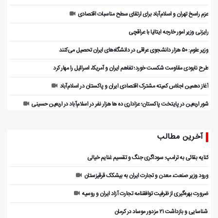
عزم راسخ تهران و اسلام‌آباد برای ارتقای سطح مناسبات اقتصادی
رایزنی وزیر امور خارجه ایتالیا با عراقچی
وزیر علوم: ۵۰ هزار دانشجوی عراقی در دانشگاه‌های ایران تحصیل می‌کنند
طرح نابودی مقاومت شکست خورد؛ تفاهم ایران و آمریکا، اسرائیل را مهار کرد
آغاز دهمین اجلاس کمیته مشترک اقتصادی ایران و پاکستان در اسلام‌آباد
شور اربعین در پایتخت پاکستان؛ عزاداری ده ها هزار نفر در اسلام‌آباد در اربعین حسینی
آخرین مطالب
کنایه بقائی به ترامپ: سوداگری جنگ و تقسیم غنایم خیالی
ورود وزیر صنعت، معدن و تجارت ایران به بیشکک قرقیزستان
ضرورت بهره‌گیری از ظرفیت توافقنامه تجارت آزاد ایران و روسیه
️ شناسایی و بازداشت ۲۱ مزدور موساد در کرمان