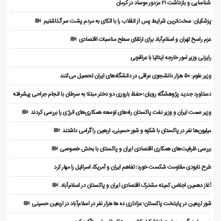
️ شناسایی و بازداشت ۲۱ مزدور موساد در کرمان
پزشکیان: سخت‌ترین شرایط پس از انقلاب را با اتکای به مردم پشت سر گذاشتیم
عزم راسخ تهران و اسلام‌آباد برای ارتقای سطح مناسبات اقتصادی
رایزنی وزیر امور خارجه ایتالیا با عراقچی
وزیر علوم: ۵۰ هزار دانشجوی عراقی در دانشگاه‌های ایران تحصیل می‌کنند
دستاورد جدید پژوهشگاه رویان؛ حفظ باروری دو دختر مبتلا به سرطان با انجام جراحی پیشرفته
وزیر صمت ایران و وزیر نفت پاکستان راه‌های توسعه همکاری‌های انرژی را بررسی کردند
میلیون‌ها نفر در پاکستان با شکوه و شور حسینی، اربعین را گرامی داشتند
بررسی ظرفیت‌های همکاری اقتصادی ایران و پاکستان با بخش خصوصی
طرح نابودی مقاومت شکست خورد؛ تفاهم ایران و آمریکا، اسرائیل را مهار کرد
آغاز دهمین اجلاس کمیته مشترک اقتصادی ایران و پاکستان در اسلام‌آباد
شور اربعین در پایتخت پاکستان؛ عزاداری ده ها هزار نفر در اسلام‌آباد در اربعین حسینی