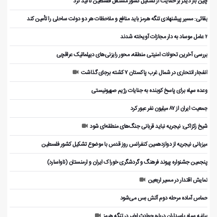
چین بار دیگر بر حمایت از تشکیل کشور مستقل فلسطین تأکید کرد
بقائی: مسیر پیشنهادی تنگه هرمز باید منافع و ملاحظات هر دو دولت ساحلی را تأمین کند
۲ عامل موساد به دار مجازات آویخته شدند
بررسی آخرین تحولات امنیتی منطقه، محور رایزنی‌های دیپلماتیک عراقچی
انفجار انتحاری در شمال غرب پاکستان ۷ کشته برجای گذاشت
وعده سپاه برای پاسخ کوبنده به جنایات رژیم صهیونیستی
جمعیت ایران از ۸۷ میلیون نفر عبور کرد
شیخ زکزاکی: نیجریه نباید قربانی جنگ‌های منطقه‌ای شود
میزبانی نیجریه از دوازدهمین کنفرانس روز قدس با موضوع تشکیل کشور فلسطین
پنجمین جشنواره پیوند فرهنگ و گردشگر‌ی خوراک ایران و ارمنستان (ناواسارد)
نمایش اقتدار در مسیر اربعین
حماس آماده مرحله دوم آتش بس می‌شود
بیانیه سپاه پاسداران درباره حوادث اخیر در تنگه هرمز