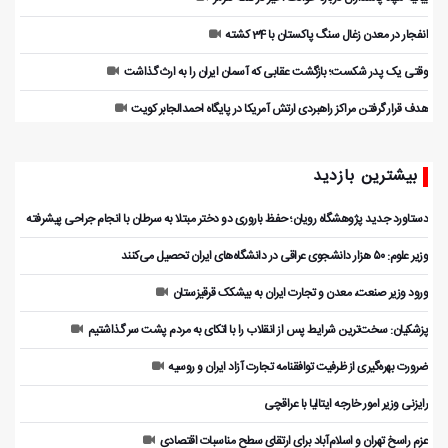
انفجار در معدن زغال سنگ پاکستان با 34 کشته
وقتی یک پدر شکست؛ بازگشت عقابی که آسمان ایران را به ارث گذاشت
هدف قرار گرفتن مراکز راهبردی ارتش آمریکا در پایگاه احمدالجابر کویت
بیشترین بازدید
دستاورد جدید پژوهشگاه رویان؛ حفظ باروری دو دختر مبتلا به سرطان با انجام جراحی پیشرفته
وزیر علوم: ۵۰ هزار دانشجوی عراقی در دانشگاه‌های ایران تحصیل می‌کنند
ورود وزیر صنعت، معدن و تجارت ایران به بیشکک قرقیزستان
پزشکیان: سخت‌ترین شرایط پس از انقلاب را با اتکای به مردم پشت سر گذاشتیم
ضرورت بهره‌گیری از ظرفیت توافقنامه تجارت آزاد ایران و روسیه
رایزنی وزیر امور خارجه ایتالیا با عراقچی
عزم راسخ تهران و اسلام‌آباد برای ارتقای سطح مناسبات اقتصادی