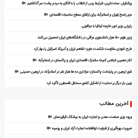
پزشکیان: سخت‌ترین شرایط پس از انقلاب را با اتکای به مردم پشت سر گذاشتیم
عزم راسخ تهران و اسلام‌آباد برای ارتقای سطح مناسبات اقتصادی
رایزنی وزیر امور خارجه ایتالیا با عراقچی
وزیر علوم: ۵۰ هزار دانشجوی عراقی در دانشگاه‌های ایران تحصیل می‌کنند
طرح نابودی مقاومت شکست خورد؛ تفاهم ایران و آمریکا، اسرائیل را مهار کرد
آغاز دهمین اجلاس کمیته مشترک اقتصادی ایران و پاکستان در اسلام‌آباد
شور اربعین در پایتخت پاکستان؛ عزاداری ده ها هزار نفر در اسلام‌آباد در اربعین حسینی
چین بار دیگر بر حمایت از تشکیل کشور مستقل فلسطین تأکید کرد
آخرین مطالب
ورود وزیر صنعت، معدن و تجارت ایران به بیشکک قرقیزستان
ضرورت بهره‌گیری از ظرفیت توافقنامه تجارت آزاد ایران و روسیه