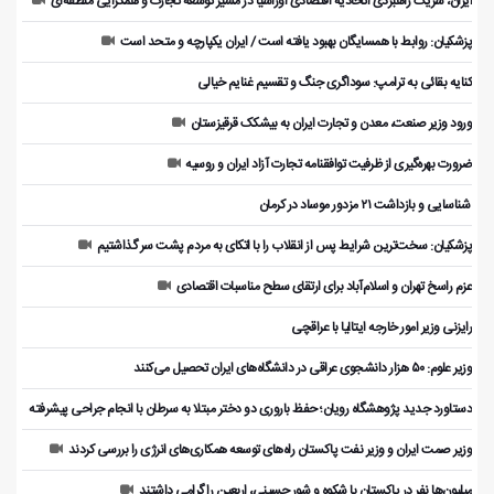
ایران، شریک راهبردی اتحادیه اقتصادی اوراسیا در مسیر توسعه تجارت و همگرایی منطقه‌ای
پزشکیان: روابط با همسایگان بهبود یافته است / ایران یکپارچه و متحد است
کنایه بقائی به ترامپ: سوداگری جنگ و تقسیم غنایم خیالی
ورود وزیر صنعت، معدن و تجارت ایران به بیشکک قرقیزستان
ضرورت بهره‌گیری از ظرفیت توافقنامه تجارت آزاد ایران و روسیه
️ شناسایی و بازداشت ۲۱ مزدور موساد در کرمان
پزشکیان: سخت‌ترین شرایط پس از انقلاب را با اتکای به مردم پشت سر گذاشتیم
عزم راسخ تهران و اسلام‌آباد برای ارتقای سطح مناسبات اقتصادی
رایزنی وزیر امور خارجه ایتالیا با عراقچی
وزیر علوم: ۵۰ هزار دانشجوی عراقی در دانشگاه‌های ایران تحصیل می‌کنند
دستاورد جدید پژوهشگاه رویان؛ حفظ باروری دو دختر مبتلا به سرطان با انجام جراحی پیشرفته
وزیر صمت ایران و وزیر نفت پاکستان راه‌های توسعه همکاری‌های انرژی را بررسی کردند
میلیون‌ها نفر در پاکستان با شکوه و شور حسینی، اربعین را گرامی داشتند