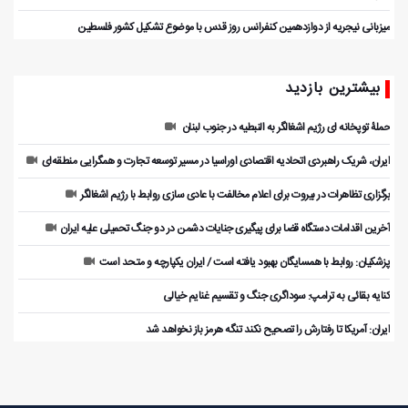
میزبانی نیجریه از دوازدهمین کنفرانس روز قدس با موضوع تشکیل کشور فلسطین
بیشترین بازدید
حملۀ توپخانه ای رژیم اشغالگر به النبطیه در جنوب لبنان
ایران، شریک راهبردی اتحادیه اقتصادی اوراسیا در مسیر توسعه تجارت و همگرایی منطقه‌ای
برگزاری تظاهرات در بیروت برای اعلام مخالفت با عادی سازی روابط با رژیم اشغالگر
آخرین اقدامات دستگاه قضا برای پیگیری جنایات دشمن در دو جنگ تحمیلی علیه ایران
پزشکیان: روابط با همسایگان بهبود یافته است / ایران یکپارچه و متحد است
کنایه بقائی به ترامپ: سوداگری جنگ و تقسیم غنایم خیالی
ایران: آمریکا تا رفتارش را تصحیح نکند تنگه هرمز باز نخواهد شد