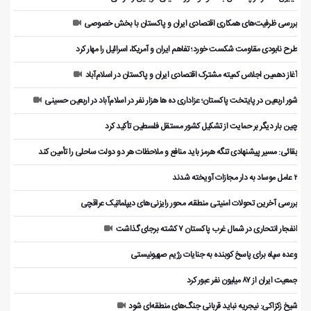
بررسی ظرفیت‌های همکاری اقتصادی ایران و پاکستان با بخش خصوصی
طرح نابودی مقاومت شکست خورد؛ تفاهم ایران و آمریکا، اسرائیل را مهار کرد
آغاز دهمین اجلاس کمیته مشترک اقتصادی ایران و پاکستان در اسلام‌آباد
شور اربعین در پایتخت پاکستان؛ عزاداری ده ها هزار نفر در اسلام‌آباد در اربعین حسینی
چین بار دیگر بر حمایت از تشکیل کشور مستقل فلسطین تأکید کرد
بقائی: مسیر پیشنهادی تنگه هرمز باید منافع و ملاحظات هر دو دولت ساحلی را تأمین کند
۲ عامل موساد به دار مجازات آویخته شدند
بررسی آخرین تحولات امنیتی منطقه، محور رایزنی‌های دیپلماتیک عراقچی
انفجار انتحاری در شمال غرب پاکستان ۷ کشته برجای گذاشت
وعده سپاه برای پاسخ کوبنده به جنایات رژیم صهیونیستی
جمعیت ایران از ۸۷ میلیون نفر عبور کرد
شیخ زکزاکی: نیجریه نباید قربانی جنگ‌های منطقه‌ای شود