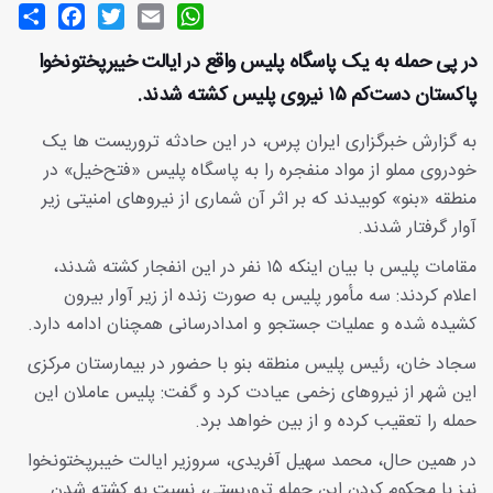
Share
Facebook
Twitter
Email
WhatsApp
در پی حمله‌ به یک پاسگاه پلیس واقع در ایالت خیبرپختونخوا
پاکستان دست‌کم ۱۵ نیروی پلیس کشته شدند.
به گزارش خبرگزاری ایران پرس، در این حادثه تروریست‌ ها یک
خودروی مملو از مواد منفجره را به پاسگاه پلیس «فتح‌خیل» در
منطقه «بنو» کوبیدند که بر اثر آن شماری از نیروهای امنیتی زیر
آوار گرفتار شدند.
مقامات پلیس با بیان اینکه ۱۵ نفر در این انفجار کشته شدند،
اعلام کردند: سه مأمور پلیس به صورت زنده از زیر آوار بیرون
کشیده شده‌ و عملیات جستجو و امدادرسانی همچنان ادامه دارد.
سجاد خان، رئیس پلیس منطقه بنو با حضور در بیمارستان مرکزی
این شهر از نیروهای زخمی عیادت کرد و گفت: پلیس عاملان این
حمله را تعقیب کرده و از بین خواهد برد.
در همین حال، محمد سهیل آفریدی، سروزیر ایالت خیبرپختونخوا
نیز با محکوم کردن این حمله تروریستی، نسبت به کشته شدن