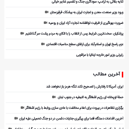
کنایه بقائی به ترامپ: سوداگری جنگ و تقسیم غنایم خیالی
ورود وزیر صنعت، معدن و تجارت ایران به بیشکک قرقیزستان
ضرورت بهره‌گیری از ظرفیت توافقنامه تجارت آزاد ایران و روسیه
پزشکیان: سخت‌ترین شرایط پس از انقلاب را با اتکای به مردم پشت سر گذاشتیم
عزم راسخ تهران و اسلام‌آباد برای ارتقای سطح مناسبات اقتصادی
رایزنی وزیر امور خارجه ایتالیا با عراقچی
آخرین مطالب
ایران: آمریکا تا رفتارش را تصحیح نکند تنگه هرمز باز نخواهد شد
حملۀ توپخانه ای رژیم اشغالگر به النبطیه در جنوب لبنان
برگزاری تظاهرات در بیروت برای اعلام مخالفت با عادی سازی روابط با رژیم اشغالگر
آخرین اقدامات دستگاه قضا برای پیگیری جنایات دشمن در دو جنگ تحمیلی علیه ایران