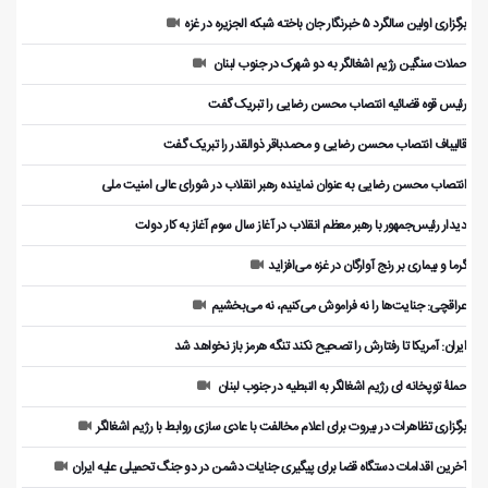
برگزاری اولین سالگرد ۵ خبرنگار جان باخته شبکه الجزیره در غزه
حملات سنگین رژیم اشغالگر به دو شهرک در جنوب لبنان
رئیس قوه قضائیه انتصاب محسن رضایی را تبریک گفت
قالیباف انتصاب محسن رضایی و محمدباقر ذوالقدر را تبریک گفت
انتصاب محسن رضایی به عنوان نماینده رهبر انقلاب در شورای عالی امنیت ملی
دیدار رئیس‌جمهور با رهبر معظم انقلاب در آغاز سال سوم آغاز به کار دولت
گرما و بیماری بر رنج آوارگان در غزه می‌افزاید
عراقچی: جنایت‌ها را نه فراموش می‌کنیم، نه می‌بخشیم
ایران: آمریکا تا رفتارش را تصحیح نکند تنگه هرمز باز نخواهد شد
حملۀ توپخانه ای رژیم اشغالگر به النبطیه در جنوب لبنان
برگزاری تظاهرات در بیروت برای اعلام مخالفت با عادی سازی روابط با رژیم اشغالگر
آخرین اقدامات دستگاه قضا برای پیگیری جنایات دشمن در دو جنگ تحمیلی علیه ایران