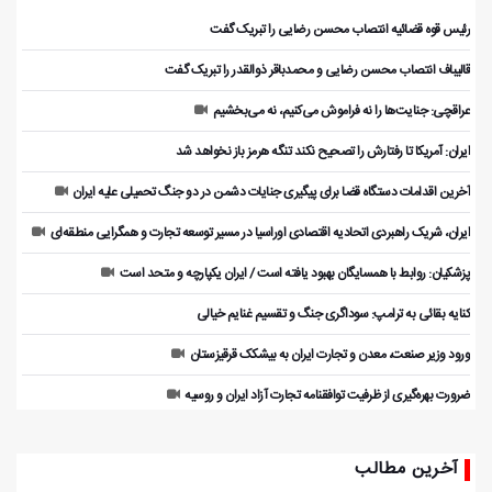
رئیس قوه قضائیه انتصاب محسن رضایی را تبریک گفت
قالیباف انتصاب محسن رضایی و محمدباقر ذوالقدر را تبریک گفت
عراقچی: جنایت‌ها را نه فراموش می‌کنیم، نه می‌بخشیم
ایران: آمریکا تا رفتارش را تصحیح نکند تنگه هرمز باز نخواهد شد
آخرین اقدامات دستگاه قضا برای پیگیری جنایات دشمن در دو جنگ تحمیلی علیه ایران
ایران، شریک راهبردی اتحادیه اقتصادی اوراسیا در مسیر توسعه تجارت و همگرایی منطقه‌ای
پزشکیان: روابط با همسایگان بهبود یافته است / ایران یکپارچه و متحد است
کنایه بقائی به ترامپ: سوداگری جنگ و تقسیم غنایم خیالی
ورود وزیر صنعت، معدن و تجارت ایران به بیشکک قرقیزستان
ضرورت بهره‌گیری از ظرفیت توافقنامه تجارت آزاد ایران و روسیه
آخرین مطالب