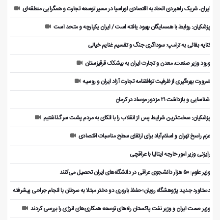
ایران، شریک راهبردی اتحادیه اقتصادی اوراسیا در مسیر توسعه تجارت و همگرایی منطقه‌ای
پزشکیان: روابط با همسایگان بهبود یافته است / ایران یکپارچه و متحد است
کنایه بقائی به ترامپ: سوداگری جنگ و تقسیم غنایم خیالی
ورود وزیر صنعت، معدن و تجارت ایران به بیشکک قرقیزستان
ضرورت بهره‌گیری از ظرفیت توافقنامه تجارت آزاد ایران و روسیه
️ شناسایی و بازداشت ۲۱ مزدور موساد در کرمان
پزشکیان: سخت‌ترین شرایط پس از انقلاب را با اتکای به مردم پشت سر گذاشتیم
عزم راسخ تهران و اسلام‌آباد برای ارتقای سطح مناسبات اقتصادی
رایزنی وزیر امور خارجه ایتالیا با عراقچی
وزیر علوم: ۵۰ هزار دانشجوی عراقی در دانشگاه‌های ایران تحصیل می‌کنند
دستاورد جدید پژوهشگاه رویان؛ حفظ باروری دو دختر مبتلا به سرطان با انجام جراحی پیشرفته
وزیر صمت ایران و وزیر نفت پاکستان راه‌های توسعه همکاری‌های انرژی را بررسی کردند