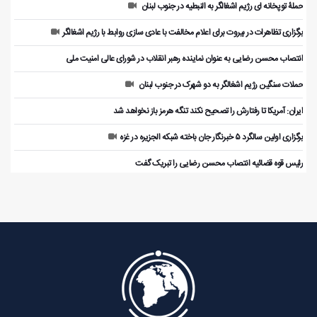
حملۀ توپخانه ای رژیم اشغالگر به النبطیه در جنوب لبنان
برگزاری تظاهرات در بیروت برای اعلام مخالفت با عادی سازی روابط با رژیم اشغالگر
انتصاب محسن رضایی به عنوان نماینده رهبر انقلاب در شورای عالی امنیت ملی
حملات سنگین رژیم اشغالگر به دو شهرک در جنوب لبنان
ایران: آمریکا تا رفتارش را تصحیح نکند تنگه هرمز باز نخواهد شد
برگزاری اولین سالگرد ۵ خبرنگار جان باخته شبکه الجزیره در غزه
رئیس قوه قضائیه انتصاب محسن رضایی را تبریک گفت