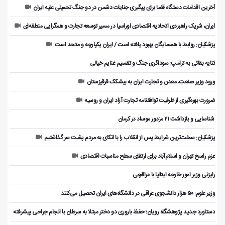
آخرین اقدامات دستگاه قضا برای پیگیری جنایات دشمن در دو جنگ تحمیلی علیه ایران
ایران، شریک راهبردی اتحادیه اقتصادی اوراسیا در مسیر توسعه تجارت و همگرایی منطقه‌ای
پزشکیان: روابط با همسایگان بهبود یافته است / ایران یکپارچه و متحد است
کنایه بقائی به ترامپ: سوداگری جنگ و تقسیم غنایم خیالی
ورود وزیر صنعت، معدن و تجارت ایران به بیشکک قرقیزستان
ضرورت بهره‌گیری از ظرفیت توافقنامه تجارت آزاد ایران و روسیه
️ شناسایی و بازداشت ۲۱ مزدور موساد در کرمان
پزشکیان: سخت‌ترین شرایط پس از انقلاب را با اتکای به مردم پشت سر گذاشتیم
عزم راسخ تهران و اسلام‌آباد برای ارتقای سطح مناسبات اقتصادی
رایزنی وزیر امور خارجه ایتالیا با عراقچی
وزیر علوم: ۵۰ هزار دانشجوی عراقی در دانشگاه‌های ایران تحصیل می‌کنند
دستاورد جدید پژوهشگاه رویان؛ حفظ باروری دو دختر مبتلا به سرطان با انجام جراحی پیشرفته