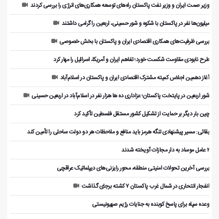
وزیر صمت ایران و وزیر نفت پاکستان راه‌های توسعه همکاری‌های انرژی را بررسی کردند
میلیون‌ها نفر در پاکستان با شکوه و شور حسینی، اربعین را گرامی داشتند
بررسی ظرفیت‌های همکاری اقتصادی ایران و پاکستان با بخش خصوصی
طرح نابودی مقاومت شکست خورد؛ تفاهم ایران و آمریکا، اسرائیل را مهار کرد
آغاز دهمین اجلاس کمیته مشترک اقتصادی ایران و پاکستان در اسلام‌آباد
شور اربعین در پایتخت پاکستان؛ عزاداری ده ها هزار نفر در اسلام‌آباد در اربعین حسینی
چین بار دیگر بر حمایت از تشکیل کشور مستقل فلسطین تأکید کرد
بقائی: مسیر پیشنهادی تنگه هرمز باید منافع و ملاحظات هر دو دولت ساحلی را تأمین کند
۲ عامل موساد به دار مجازات آویخته شدند
بررسی آخرین تحولات امنیتی منطقه، محور رایزنی‌های دیپلماتیک عراقچی
انفجار انتحاری در شمال غرب پاکستان ۷ کشته برجای گذاشت
وعده سپاه برای پاسخ کوبنده به جنایات رژیم صهیونیستی