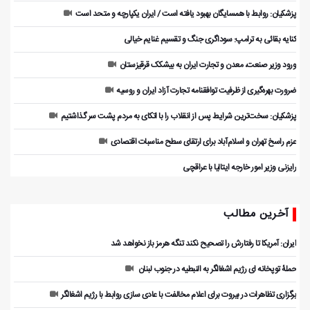
پزشکیان: روابط با همسایگان بهبود یافته است / ایران یکپارچه و متحد است
کنایه بقائی به ترامپ: سوداگری جنگ و تقسیم غنایم خیالی
ورود وزیر صنعت، معدن و تجارت ایران به بیشکک قرقیزستان
ضرورت بهره‌گیری از ظرفیت توافقنامه تجارت آزاد ایران و روسیه
پزشکیان: سخت‌ترین شرایط پس از انقلاب را با اتکای به مردم پشت سر گذاشتیم
عزم راسخ تهران و اسلام‌آباد برای ارتقای سطح مناسبات اقتصادی
رایزنی وزیر امور خارجه ایتالیا با عراقچی
آخرین مطالب
ایران: آمریکا تا رفتارش را تصحیح نکند تنگه هرمز باز نخواهد شد
حملۀ توپخانه ای رژیم اشغالگر به النبطیه در جنوب لبنان
برگزاری تظاهرات در بیروت برای اعلام مخالفت با عادی سازی روابط با رژیم اشغالگر