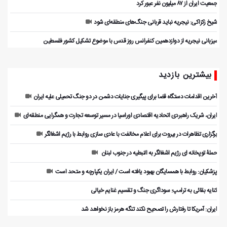
جمعیت ایران از ۸۷ میلیون نفر عبور کرد
شیخ زکزاکی: نیجریه نباید قربانی جنگ‌های منطقه‌ای شود
میزبانی نیجریه از دوازدهمین کنفرانس روز قدس با موضوع تشکیل کشور فلسطین
بیشترین بازدید
آخرین اقدامات دستگاه قضا برای پیگیری جنایات دشمن در دو جنگ تحمیلی علیه ایران
ایران، شریک راهبردی اتحادیه اقتصادی اوراسیا در مسیر توسعه تجارت و همگرایی منطقه‌ای
برگزاری تظاهرات در بیروت برای اعلام مخالفت با عادی سازی روابط با رژیم اشغالگر
حملۀ توپخانه ای رژیم اشغالگر به النبطیه در جنوب لبنان
پزشکیان: روابط با همسایگان بهبود یافته است / ایران یکپارچه و متحد است
کنایه بقائی به ترامپ: سوداگری جنگ و تقسیم غنایم خیالی
ایران: آمریکا تا رفتارش را تصحیح نکند تنگه هرمز باز نخواهد شد