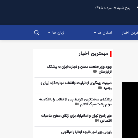
پنج شنبه 15 مرداد 1405
رین اخبار
استان ها
زبان ها
مهمترین اخبار
ورود وزیر صنعت، معدن و تجارت ایران به بیشکک
قرقیزستان
ضرورت بهره‌گیری از ظرفیت توافقنامه تجارت آزاد ایران و
روسیه
پزشکیان: سخت‌ترین شرایط پس از انقلاب را با اتکای به
مردم پشت سر گذاشتیم
عزم راسخ تهران و اسلام‌آباد برای ارتقای سطح مناسبات
اقتصادی
رایزنی وزیر امور خارجه ایتالیا با عراقچی