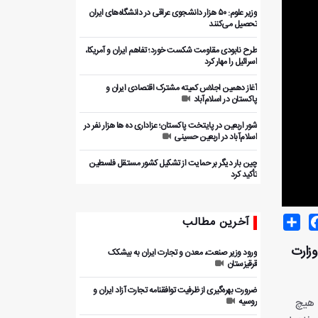
وزیر علوم: ۵۰ هزار دانشجوی عراقی در دانشگاه‌های ایران
تحصیل می‌کنند
طرح نابودی مقاومت شکست خورد؛ تفاهم ایران و آمریکا،
اسرائیل را مهار کرد
آغاز دهمین اجلاس کمیته مشترک اقتصادی ایران و
پاکستان در اسلام‌آباد
شور اربعین در پایتخت پاکستان؛ عزاداری ده ها هزار نفر در
اسلام‌آباد در اربعین حسینی
چین بار دیگر بر حمایت از تشکیل کشور مستقل فلسطین
تأکید کرد
Share
Facebo
T
آخرین مطالب
وزارت
ورود وزیر صنعت، معدن و تجارت ایران به بیشکک
قرقیزستان
ضرورت بهره‌گیری از ظرفیت توافقنامه تجارت آزاد ایران و
 هیچ
روسیه