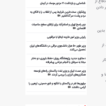
فاع از
️ شناسایی و بازداشت ۲۱ مزدور موساد در کرمان
 دادن
پزشکیان: سخت‌ترین شرایط پس از انقلاب را با اتکای به
مردم پشت سر گذاشتیم
عزم راسخ تهران و اسلام‌آباد برای ارتقای سطح مناسبات
اقتصادی
 بدین
رایزنی وزیر امور خارجه ایتالیا با عراقچی
از
وزیر علوم: ۵۰ هزار دانشجوی عراقی در دانشگاه‌های ایران
تحصیل می‌کنند
دستاورد جدید پژوهشگاه رویان؛ حفظ باروری دو دختر
ار
مبتلا به سرطان با انجام جراحی پیشرفته
وزیر صمت ایران و وزیر نفت پاکستان راه‌های توسعه
 و
همکاری‌های انرژی را بررسی کردند
میلیون‌ها نفر در پاکستان با شکوه و شور حسینی، اربعین را
گرامی داشتند
بررسی ظرفیت‌های همکاری اقتصادی ایران و پاکستان با
بخش خصوصی