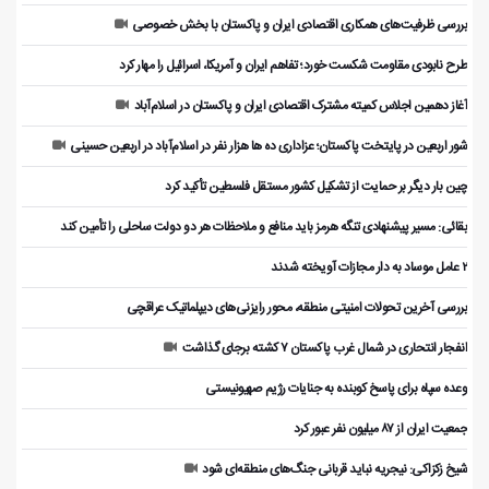
بررسی ظرفیت‌های همکاری اقتصادی ایران و پاکستان با بخش خصوصی
طرح نابودی مقاومت شکست خورد؛ تفاهم ایران و آمریکا، اسرائیل را مهار کرد
آغاز دهمین اجلاس کمیته مشترک اقتصادی ایران و پاکستان در اسلام‌آباد
شور اربعین در پایتخت پاکستان؛ عزاداری ده ها هزار نفر در اسلام‌آباد در اربعین حسینی
چین بار دیگر بر حمایت از تشکیل کشور مستقل فلسطین تأکید کرد
بقائی: مسیر پیشنهادی تنگه هرمز باید منافع و ملاحظات هر دو دولت ساحلی را تأمین کند
۲ عامل موساد به دار مجازات آویخته شدند
بررسی آخرین تحولات امنیتی منطقه، محور رایزنی‌های دیپلماتیک عراقچی
انفجار انتحاری در شمال غرب پاکستان ۷ کشته برجای گذاشت
وعده سپاه برای پاسخ کوبنده به جنایات رژیم صهیونیستی
جمعیت ایران از ۸۷ میلیون نفر عبور کرد
شیخ زکزاکی: نیجریه نباید قربانی جنگ‌های منطقه‌ای شود