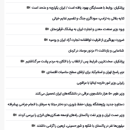
پزشکیان: روابط با همسایگان بهبود یافته است / ایران یکپارچه و متحد است
کنایه بقائی به ترامپ: سوداگری جنگ و تقسیم غنایم خیالی
ورود وزیر صنعت، معدن و تجارت ایران به بیشکک قرقیزستان
ضرورت بهره‌گیری از ظرفیت توافقنامه تجارت آزاد ایران و روسیه
️ شناسایی و بازداشت ۲۱ مزدور موساد در کرمان
پزشکیان: سخت‌ترین شرایط پس از انقلاب را با اتکای به مردم پشت سر گذاشتیم
عزم راسخ تهران و اسلام‌آباد برای ارتقای سطح مناسبات اقتصادی
رایزنی وزیر امور خارجه ایتالیا با عراقچی
وزیر علوم: ۵۰ هزار دانشجوی عراقی در دانشگاه‌های ایران تحصیل می‌کنند
دستاورد جدید پژوهشگاه رویان؛ حفظ باروری دو دختر مبتلا به سرطان با انجام جراحی پیشرفته
وزیر صمت ایران و وزیر نفت پاکستان راه‌های توسعه همکاری‌های انرژی را بررسی کردند
میلیون‌ها نفر در پاکستان با شکوه و شور حسینی، اربعین را گرامی داشتند