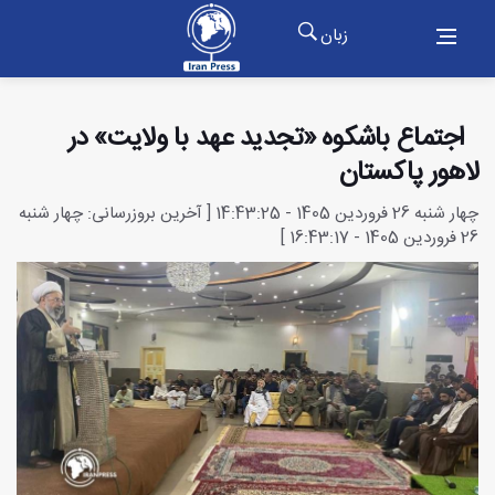
زبان
اجتماع باشکوه «تجدید عهد با ولایت» در
لاهور پاکستان
چهار شنبه 26 فروردین 1405 - 14:43:25 [ آخرین بروزرسانی: چهار شنبه
26 فروردین 1405 - 16:43:17 ]