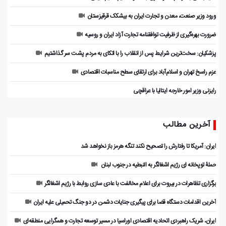
ورود وزیر صنعت، معدن و تجارت ایران به بیشکک قرقیزستان
ضرورت بهره‌گیری از ظرفیت توافقنامه تجارت آزاد ایران و روسیه
پزشکیان: سخت‌ترین شرایط پس از انقلاب را با اتکای به مردم پشت سر گذاشتیم
عزم راسخ تهران و اسلام‌آباد برای ارتقای سطح مناسبات اقتصادی
رایزنی وزیر امور خارجه ایتالیا با عراقچی
آخرین مطالب
ایران: آمریکا تا رفتارش را تصحیح نکند تنگه هرمز باز نخواهد شد
حملۀ توپخانه ای رژیم اشغالگر به النبطیه در جنوب لبنان
برگزاری تظاهرات در بیروت برای اعلام مخالفت با عادی سازی روابط با رژیم اشغالگر
آخرین اقدامات دستگاه قضا برای پیگیری جنایات دشمن در دو جنگ تحمیلی علیه ایران
ایران، شریک راهبردی اتحادیه اقتصادی اوراسیا در مسیر توسعه تجارت و همگرایی منطقه‌ای