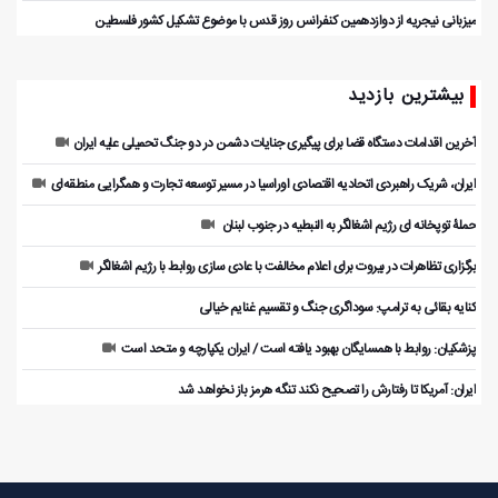
میزبانی نیجریه از دوازدهمین کنفرانس روز قدس با موضوع تشکیل کشور فلسطین
بیشترین بازدید
آخرین اقدامات دستگاه قضا برای پیگیری جنایات دشمن در دو جنگ تحمیلی علیه ایران
ایران، شریک راهبردی اتحادیه اقتصادی اوراسیا در مسیر توسعه تجارت و همگرایی منطقه‌ای
حملۀ توپخانه ای رژیم اشغالگر به النبطیه در جنوب لبنان
برگزاری تظاهرات در بیروت برای اعلام مخالفت با عادی سازی روابط با رژیم اشغالگر
کنایه بقائی به ترامپ: سوداگری جنگ و تقسیم غنایم خیالی
پزشکیان: روابط با همسایگان بهبود یافته است / ایران یکپارچه و متحد است
ایران: آمریکا تا رفتارش را تصحیح نکند تنگه هرمز باز نخواهد شد