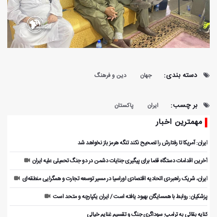
دسته بندی:
جهان
دین و فرهنگ
بر چسب:
ایران
پاکستان
مهمترین اخبار
ایران: آمریکا تا رفتارش را تصحیح نکند تنگه هرمز باز نخواهد شد
آخرین اقدامات دستگاه قضا برای پیگیری جنایات دشمن در دو جنگ تحمیلی علیه ایران
ایران، شریک راهبردی اتحادیه اقتصادی اوراسیا در مسیر توسعه تجارت و همگرایی منطقه‌ای
پزشکیان: روابط با همسایگان بهبود یافته است / ایران یکپارچه و متحد است
کنایه بقائی به ترامپ: سوداگری جنگ و تقسیم غنایم خیالی