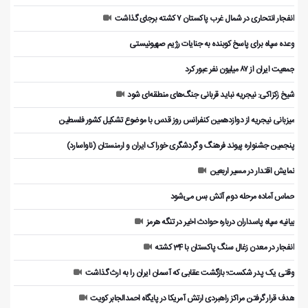
انفجار انتحاری در شمال غرب پاکستان ۷ کشته برجای گذاشت
وعده سپاه برای پاسخ کوبنده به جنایات رژیم صهیونیستی
جمعیت ایران از ۸۷ میلیون نفر عبور کرد
شیخ زکزاکی: نیجریه نباید قربانی جنگ‌های منطقه‌ای شود
میزبانی نیجریه از دوازدهمین کنفرانس روز قدس با موضوع تشکیل کشور فلسطین
پنجمین جشنواره پیوند فرهنگ و گردشگر‌ی خوراک ایران و ارمنستان (ناواسارد)
نمایش اقتدار در مسیر اربعین
حماس آماده مرحله دوم آتش بس می‌شود
بیانیه سپاه پاسداران درباره حوادث اخیر در تنگه هرمز
انفجار در معدن زغال سنگ پاکستان با 34 کشته
وقتی یک پدر شکست؛ بازگشت عقابی که آسمان ایران را به ارث گذاشت
هدف قرار گرفتن مراکز راهبردی ارتش آمریکا در پایگاه احمدالجابر کویت