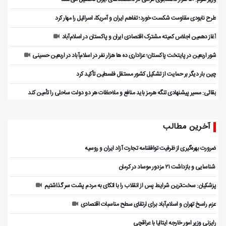
طرح نابودی مقاومت شکست خورد؛ تفاهم ایران و آمریکا، اسرائیل را مهار کرد
آغاز دهمین اجلاس کمیته مشترک اقتصادی ایران و پاکستان در اسلام‌آباد
شور اربعین در پایتخت پاکستان؛ عزاداری ده ها هزار نفر در اسلام‌آباد در اربعین حسینی
چین بار دیگر بر حمایت از تشکیل کشور مستقل فلسطین تأکید کرد
بقائی: مسیر پیشنهادی تنگه هرمز باید منافع و ملاحظات هر دو دولت ساحلی را تأمین کند
آخرین مطالب
ضرورت بهره‌گیری از ظرفیت توافقنامه تجارت آزاد ایران و روسیه
️ شناسایی و بازداشت ۲۱ مزدور موساد در کرمان
پزشکیان: سخت‌ترین شرایط پس از انقلاب را با اتکای به مردم پشت سر گذاشتیم
عزم راسخ تهران و اسلام‌آباد برای ارتقای سطح مناسبات اقتصادی
رایزنی وزیر امور خارجه ایتالیا با عراقچی