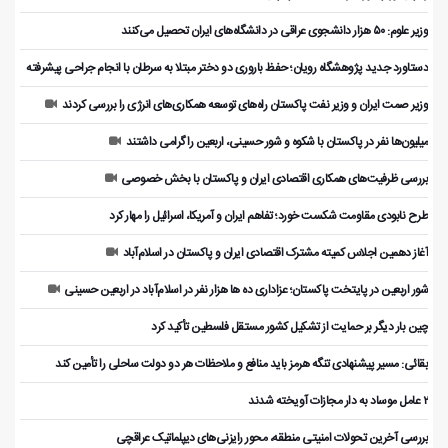
وزیر علوم: ۵۰ هزار دانشجوی عراقی در دانشگاه‌های ایران تحصیل می‌کنند
دستاورد جدید پژوهشگاه رویان؛ حفظ باروری دو دختر مبتلا به سرطان با انجام جراحی پیشرفته
وزیر صمت ایران و وزیر نفت پاکستان راه‌های توسعه همکاری‌های انرژی را بررسی کردند
میلیون‌ها نفر در پاکستان با شکوه و شور حسینی، اربعین را گرامی داشتند
بررسی ظرفیت‌های همکاری اقتصادی ایران و پاکستان با بخش خصوصی
طرح نابودی مقاومت شکست خورد؛ تفاهم ایران و آمریکا، اسرائیل را مهار کرد
آغاز دهمین اجلاس کمیته مشترک اقتصادی ایران و پاکستان در اسلام‌آباد
شور اربعین در پایتخت پاکستان؛ عزاداری ده ها هزار نفر در اسلام‌آباد در اربعین حسینی
چین بار دیگر بر حمایت از تشکیل کشور مستقل فلسطین تأکید کرد
بقائی: مسیر پیشنهادی تنگه هرمز باید منافع و ملاحظات هر دو دولت ساحلی را تأمین کند
۲ عامل موساد به دار مجازات آویخته شدند
بررسی آخرین تحولات امنیتی منطقه، محور رایزنی‌های دیپلماتیک عراقچی