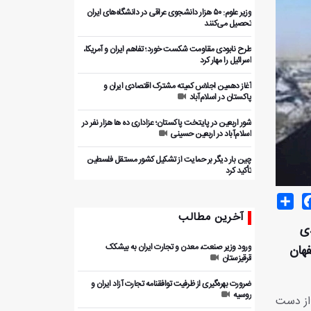
وزیر علوم: ۵۰ هزار دانشجوی عراقی در دانشگاه‌های ایران
تحصیل می‌کنند
طرح نابودی مقاومت شکست خورد؛ تفاهم ایران و آمریکا،
اسرائیل را مهار کرد
آغاز دهمین اجلاس کمیته مشترک اقتصادی ایران و
پاکستان در اسلام‌آباد
شور اربعین در پایتخت پاکستان؛ عزاداری ده ها هزار نفر در
اسلام‌آباد در اربعین حسینی
چین بار دیگر بر حمایت از تشکیل کشور مستقل فلسطین
تأکید کرد
Share
Facebo
T
آخرین مطالب
دی
ورود وزیر صنعت، معدن و تجارت ایران به بیشکک
فهان
قرقیزستان
ضرورت بهره‌گیری از ظرفیت توافقنامه تجارت آزاد ایران و
روسیه
از دست