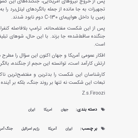
تجهیزات به جا مانده از جمله بالگردهای لیتل‌برد را 
زمین یا داخل هواپیمای C-130 دوم نابود شدند.
پس از این شکست مفتضحانه، ترامپ بلافاصله کنفرانس
جنگنده ساقط‌شده» جا بزند. با این حال، شوهای تبلیغ
است.
افکار عمومی آمریکا و جهان اکنون این سؤال را مطرح 
ارتش کارآمد است، توانسته این حجم از جنگنده، بالگرد،
تبعات این شکست نه تنها بر روند جنگ، بلکه بر آیند
Z.s.Firoozi
دسته بندی:
جهان
امریکا
ایران
بر چسب:
ایران
آمریکا
رژیم اسرائیل
جنگ آمریک