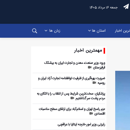
جمعه 16 مرداد 1405
رین اخبار
استان ها
زبان ها
مهمترین اخبار
ورود وزیر صنعت، معدن و تجارت ایران به بیشکک
قرقیزستان
ضرورت بهره‌گیری از ظرفیت توافقنامه تجارت آزاد ایران و
روسیه
پزشکیان: سخت‌ترین شرایط پس از انقلاب را با اتکای به
مردم پشت سر گذاشتیم
عزم راسخ تهران و اسلام‌آباد برای ارتقای سطح مناسبات
اقتصادی
رایزنی وزیر امور خارجه ایتالیا با عراقچی