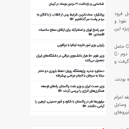
️ شناسایی و بازداشت ۲۱ مزدور موساد در کرمان
ل فرود
پزشکیان: سخت‌ترین شرایط پس از انقلاب را با اتکای به
مردم پشت سر گذاشتیم
، نفوذ و
ژه این
عزم راسخ تهران و اسلام‌آباد برای ارتقای سطح مناسبات
اقتصادی
رایزنی وزیر امور خارجه ایتالیا با عراقچی
نیروهای مسلح ایران شامل ارتش، فراجا، سپاه پاسداران و نیروهای مردمی محلی، ابتدا نسبت به فرود اولین هواپیمای C-130 حامل
ده‌ها نیروی کماندو واکنشی نشان ندادند. این هواپیما هنگام فرود در باند خاکی تا حدی منحرف شد. دقایقی بعد، هواپیمای دوم C-
وزیر علوم: ۵۰ هزار دانشجوی عراقی در دانشگاه‌های ایران
تحصیل می‌کنند
 قرار گرفت و
دستاورد جدید پژوهشگاه رویان؛ حفظ باروری دو دختر
مبتلا به سرطان با انجام جراحی پیشرفته
 بودند،
وزیر صمت ایران و وزیر نفت پاکستان راه‌های توسعه
همکاری‌های انرژی را بررسی کردند
ه اعزام
میلیون‌ها نفر در پاکستان با شکوه و شور حسینی، اربعین را
، وسایل
گرامی داشتند
یروهای
بررسی ظرفیت‌های همکاری اقتصادی ایران و پاکستان با
بخش خصوصی