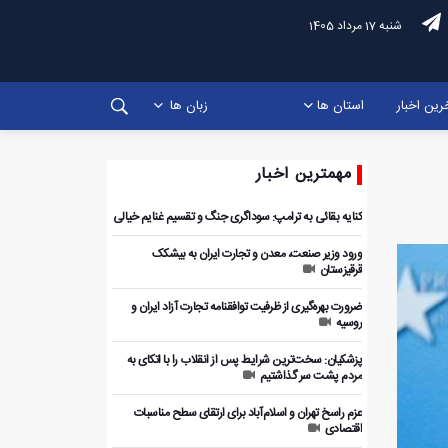
شنبه 17 مرداد 1405
رین اخبار
استان ها
زبان ها
مهمترین اخبار
کنایه بقائی به ترامپ: سوداگری جنگ و تقسیم غنایم خیالی
ورود وزیر صنعت، معدن و تجارت ایران به بیشکک
قرقیزستان
ضرورت بهره‌گیری از ظرفیت توافقنامه تجارت آزاد ایران و
روسیه
پزشکیان: سخت‌ترین شرایط پس از انقلاب را با اتکای به
مردم پشت سر گذاشتیم
عزم راسخ تهران و اسلام‌آباد برای ارتقای سطح مناسبات
اقتصادی