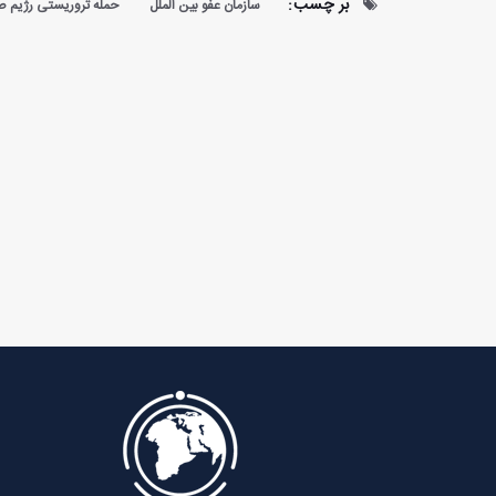
بر چسب:
سازمان عفو بین الملل
حمله تروریستی رژیم صه