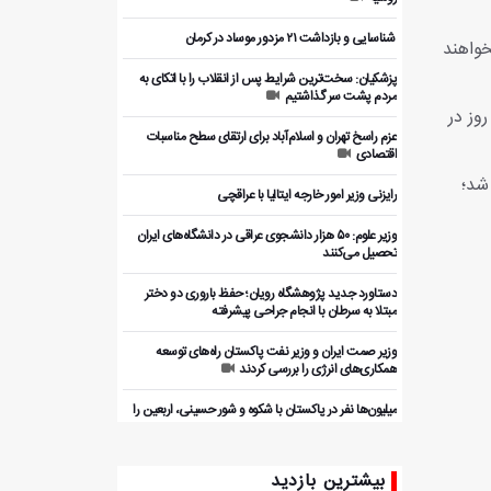
️ شناسایی و بازداشت ۲۱ مزدور موساد در کرمان
خواهند
پزشکیان: سخت‌ترین شرایط پس از انقلاب را با اتکای به
مردم پشت سر گذاشتیم
وز در
عزم راسخ تهران و اسلام‌آباد برای ارتقای سطح مناسبات
اقتصادی
بامداد روز نهم اسفند ۱۴۰۴ (۲۸ فوریه ۲۰۲۶) آغاز شد؛
رایزنی وزیر امور خارجه ایتالیا با عراقچی
وزیر علوم: ۵۰ هزار دانشجوی عراقی در دانشگاه‌های ایران
تحصیل می‌کنند
دستاورد جدید پژوهشگاه رویان؛ حفظ باروری دو دختر
مبتلا به سرطان با انجام جراحی پیشرفته
وزیر صمت ایران و وزیر نفت پاکستان راه‌های توسعه
همکاری‌های انرژی را بررسی کردند
میلیون‌ها نفر در پاکستان با شکوه و شور حسینی، اربعین را
گرامی داشتند
بررسی ظرفیت‌های همکاری اقتصادی ایران و پاکستان با
بیشترین بازدید
بخش خصوصی