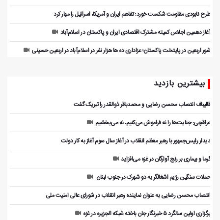
طرح نابودی مقاومت شکست خورد؛ تفاهم ایران و آمریکا، اسرائیل را مهار کرد
آغاز دهمین اجلاس کمیته مشترک اقتصادی ایران و پاکستان در اسلام‌آباد
شور اربعین در پایتخت پاکستان؛ عزاداری ده ها هزار نفر در اسلام‌آباد در اربعین حسینی
بیشترین بازدید
قالیباف انتصاب محسن رضایی و محمدباقر ذوالقدر را تبریک گفت
عراقچی: جنایت‌ها را نه فراموش می‌کنیم، نه می‌بخشیم
دیدار رئیس‌جمهور با رهبر معظم انقلاب در آغاز سال سوم آغاز به کار دولت
گرما و بیماری بر رنج آوارگان در غزه می‌افزاید
حملات سنگین رژیم اشغالگر به دو شهرک در جنوب لبنان
انتصاب محسن رضایی به عنوان نماینده رهبر انقلاب در شورای عالی امنیت ملی
برگزاری اولین سالگرد ۵ خبرنگار جان باخته شبکه الجزیره در غزه