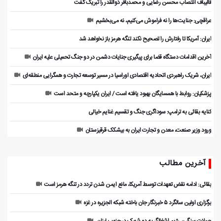
قالیباف انتصاب محسن رضایی و محمدباقر ذوالقدر را تبریک گفت
عراقچی: جنایت‌ها را نه فراموش می‌کنیم، نه می‌بخشیم
ایران: آمریکا تا رفتارش را تصحیح نکند تنگه هرمز باز نخواهد شد
آخرین اقدامات دستگاه قضا برای پیگیری جنایات دشمن در دو جنگ تحمیلی علیه ایران
ایران، شریک راهبردی اتحادیه اقتصادی اوراسیا در مسیر توسعه تجارت و همگرایی منطقه‌ای
پزشکیان: روابط با همسایگان بهبود یافته است / ایران یکپارچه و متحد است
کنایه بقائی به ترامپ: سوداگری جنگ و تقسیم غنایم خیالی
ورود وزیر صنعت، معدن و تجارت ایران به بیشکک قرقیزستان
آخرین مطالب
بقائی: ادامه نقض‌ تعهدات توسط آمریکا، مانع ایمن شدن تردد در تنگه هرمز است
برگزاری اولین سالگرد ۵ خبرنگار جان باخته شبکه الجزیره در غزه