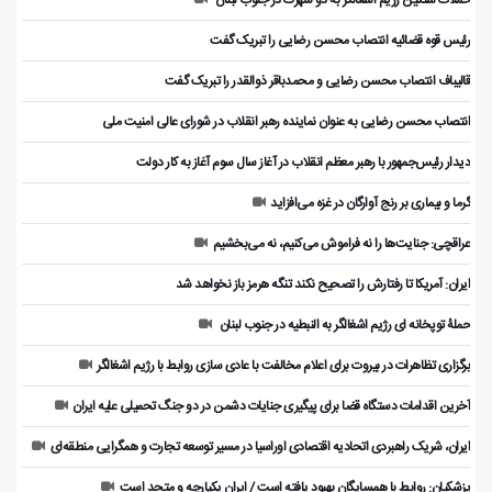
حملات سنگین رژیم اشغالگر به دو شهرک در جنوب لبنان
رئیس قوه قضائیه انتصاب محسن رضایی را تبریک گفت
قالیباف انتصاب محسن رضایی و محمدباقر ذوالقدر را تبریک گفت
انتصاب محسن رضایی به عنوان نماینده رهبر انقلاب در شورای عالی امنیت ملی
دیدار رئیس‌جمهور با رهبر معظم انقلاب در آغاز سال سوم آغاز به کار دولت
گرما و بیماری بر رنج آوارگان در غزه می‌افزاید
عراقچی: جنایت‌ها را نه فراموش می‌کنیم، نه می‌بخشیم
ایران: آمریکا تا رفتارش را تصحیح نکند تنگه هرمز باز نخواهد شد
حملۀ توپخانه ای رژیم اشغالگر به النبطیه در جنوب لبنان
برگزاری تظاهرات در بیروت برای اعلام مخالفت با عادی سازی روابط با رژیم اشغالگر
آخرین اقدامات دستگاه قضا برای پیگیری جنایات دشمن در دو جنگ تحمیلی علیه ایران
ایران، شریک راهبردی اتحادیه اقتصادی اوراسیا در مسیر توسعه تجارت و همگرایی منطقه‌ای
پزشکیان: روابط با همسایگان بهبود یافته است / ایران یکپارچه و متحد است