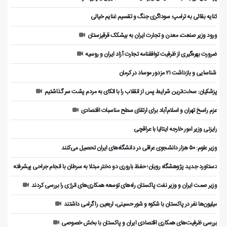
کنایه بقائی به ترامپ: سوداگری جنگ و تقسیم غنایم خیالی
ورود وزیر صنعت، معدن و تجارت ایران به بیشکک قرقیزستان
ضرورت بهره‌گیری از ظرفیت توافقنامه تجارت آزاد ایران و روسیه
️ شناسایی و بازداشت ۲۱ مزدور موساد در کرمان
پزشکیان: سخت‌ترین شرایط پس از انقلاب را با اتکای به مردم پشت سر گذاشتیم
عزم راسخ تهران و اسلام‌آباد برای ارتقای سطح مناسبات اقتصادی
رایزنی وزیر امور خارجه ایتالیا با عراقچی
وزیر علوم: ۵۰ هزار دانشجوی عراقی در دانشگاه‌های ایران تحصیل می‌کنند
دستاورد جدید پژوهشگاه رویان؛ حفظ باروری دو دختر مبتلا به سرطان با انجام جراحی پیشرفته
وزیر صمت ایران و وزیر نفت پاکستان راه‌های توسعه همکاری‌های انرژی را بررسی کردند
میلیون‌ها نفر در پاکستان با شکوه و شور حسینی، اربعین را گرامی داشتند
بررسی ظرفیت‌های همکاری اقتصادی ایران و پاکستان با بخش خصوصی