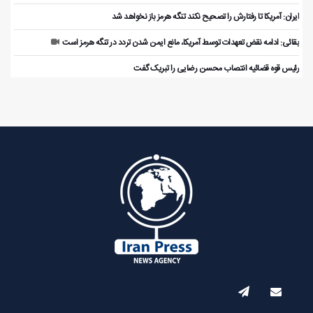
ایران: آمریکا تا رفتارش را تصحیح نکند تنگه هرمز باز نخواهد شد
بقائی: ادامه نقض‌ تعهدات توسط آمریکا، مانع ایمن شدن تردد در تنگه هرمز است
رئیس قوه قضائیه انتصاب محسن رضایی را تبریک گفت