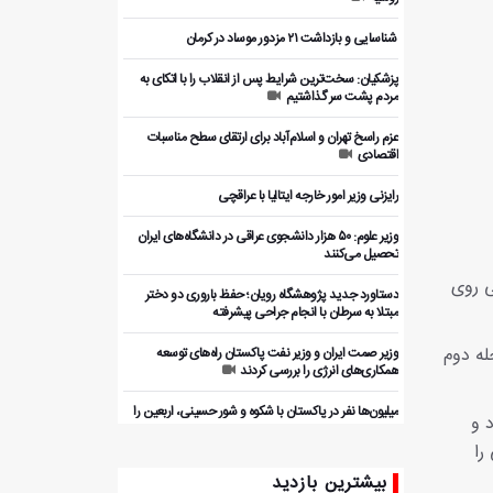
️ شناسایی و بازداشت ۲۱ مزدور موساد در کرمان
پزشکیان: سخت‌ترین شرایط پس از انقلاب را با اتکای به
مردم پشت سر گذاشتیم
عزم راسخ تهران و اسلام‌آباد برای ارتقای سطح مناسبات
اقتصادی
رایزنی وزیر امور خارجه ایتالیا با عراقچی
وزیر علوم: ۵۰ هزار دانشجوی عراقی در دانشگاه‌های ایران
تحصیل می‌کنند
ی روی
دستاورد جدید پژوهشگاه رویان؛ حفظ باروری دو دختر
مبتلا به سرطان با انجام جراحی پیشرفته
له دوم
وزیر صمت ایران و وزیر نفت پاکستان راه‌های توسعه
همکاری‌های انرژی را بررسی کردند
میلیون‌ها نفر در پاکستان با شکوه و شور حسینی، اربعین را
 و
گرامی داشتند
را
بررسی ظرفیت‌های همکاری اقتصادی ایران و پاکستان با
بیشترین بازدید
بخش خصوصی