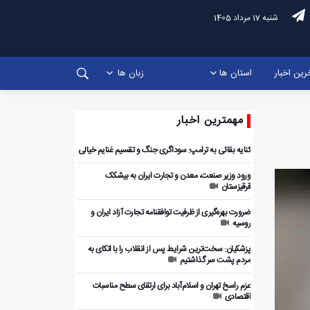
شنبه 17 مرداد 1405
رین اخبار
استان ها
زبان ها
مهمترین اخبار
کنایه بقائی به ترامپ: سوداگری جنگ و تقسیم غنایم خیالی
ورود وزیر صنعت، معدن و تجارت ایران به بیشکک
قرقیزستان
ضرورت بهره‌گیری از ظرفیت توافقنامه تجارت آزاد ایران و
روسیه
پزشکیان: سخت‌ترین شرایط پس از انقلاب را با اتکای به
مردم پشت سر گذاشتیم
عزم راسخ تهران و اسلام‌آباد برای ارتقای سطح مناسبات
اقتصادی