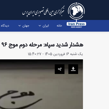
خانه
ایران
جهان
دیدگاه
هشدار شدید سپاه: مرحله دوم موج ۹۶ بسیار کوبنده‌تر و گسترده‌تر خواهد بود
یک شنبه 16 فروردین 1405 - 15:40:27