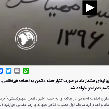
ok
witter
Email
WhatsApp
بیانیه‌ای هشدار داد در صورت تکرار حمله دشمن به اهداف غیرنظامی، 
اران انقلاب اسلامی در بیانیه‌ای به حمله اخیر دشمن صهیونیستی-آمریک
داد و اعلام کرد مرحله اول عملیات تلافی‌جویانه با رمز مقدس «یارقیه (