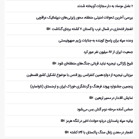
۲ عامل موساد به دار مجازات آویخته شدند
بررسی آخرین تحولات امنیتی منطقه، محور رایزنی‌های دیپلماتیک عراقچی
انفجار انتحاری در شمال غرب پاکستان ۷ کشته برجای گذاشت
وعده سپاه برای پاسخ کوبنده به جنایات رژیم صهیونیستی
جمعیت ایران از ۸۷ میلیون نفر عبور کرد
شیخ زکزاکی: نیجریه نباید قربانی جنگ‌های منطقه‌ای شود
میزبانی نیجریه از دوازدهمین کنفرانس روز قدس با موضوع تشکیل کشور فلسطین
پنجمین جشنواره پیوند فرهنگ و گردشگر‌ی خوراک ایران و ارمنستان (ناواسارد)
نمایش اقتدار در مسیر اربعین
حماس آماده مرحله دوم آتش بس می‌شود
بیانیه سپاه پاسداران درباره حوادث اخیر در تنگه هرمز
انفجار در معدن زغال سنگ پاکستان با 34 کشته