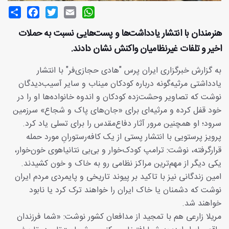
Share
Facebook
Twitter
Email
WhatsApp
هنرمندان با انتشار یادداشت‌ها و پست‌هایی نسبت به حملات
اخیر و تلفات غیرنظامیان واکنش نشان دادند.
به گزارش خبرگزاری ایران پرس "هادی حجازی‌فر" با انتشار
یادداشتی مرثیه‌گونه درباره کودکان میناب و سایر آسیب‌دیدگان
نوشت که تصاویر وحشت‌زده کودکان و اندوه خانواده‌ها او را در
خود قفل کرده و مرثیه‌ای برای «جان‌های پاک و شجاع» سرزمین
سرود؛ او همچنین مرور آثار دفاع‌مقدس را برای تسلی یاد کرد.
پرویز پرستویی با انتشار پستی از یک کافه‌رستورانِ مورد حمله
قرارگرفته، نوشت: ترامپ کودک‌خوار و بی‌بی‌ نتانیاهوی خون‌خوار،
یکی دیگر از مهم‌ترین مراکز نظامی رو به خاک و خون کشیدند.
امین زندگانی نیز با تاکید بر پیوند تاریخی و پایمردی مردم ایران
نوشت که دشمنان یا خاک ایران را خواهند ترک کرد یا نابود
خواهند شد.
مریلا زارعی هم با تمجید از مدافعان کشور نوشت: «شما فرزندان