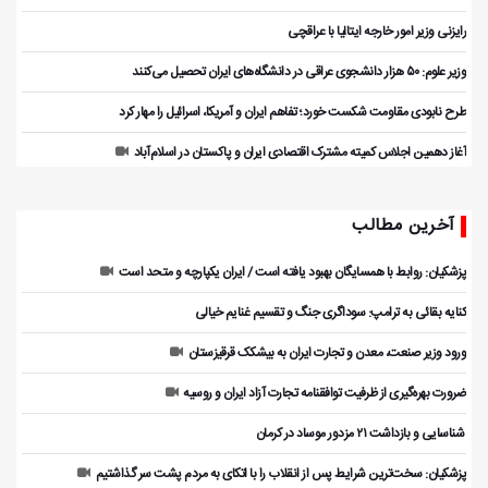
رایزنی وزیر امور خارجه ایتالیا با عراقچی
وزیر علوم: ۵۰ هزار دانشجوی عراقی در دانشگاه‌های ایران تحصیل می‌کنند
طرح نابودی مقاومت شکست خورد؛ تفاهم ایران و آمریکا، اسرائیل را مهار کرد
آغاز دهمین اجلاس کمیته مشترک اقتصادی ایران و پاکستان در اسلام‌آباد
آخرین مطالب
پزشکیان: روابط با همسایگان بهبود یافته است / ایران یکپارچه و متحد است
کنایه بقائی به ترامپ: سوداگری جنگ و تقسیم غنایم خیالی
ورود وزیر صنعت، معدن و تجارت ایران به بیشکک قرقیزستان
ضرورت بهره‌گیری از ظرفیت توافقنامه تجارت آزاد ایران و روسیه
️ شناسایی و بازداشت ۲۱ مزدور موساد در کرمان
پزشکیان: سخت‌ترین شرایط پس از انقلاب را با اتکای به مردم پشت سر گذاشتیم