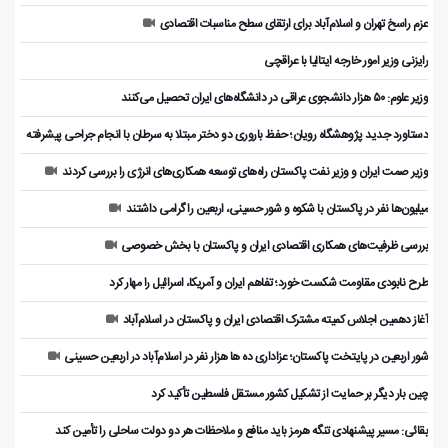
عزم راسخ تهران و اسلام‌آباد برای ارتقای سطح مناسبات اقتصادی
رایزنی وزیر امور خارجه ایتالیا با عراقچی
وزیر علوم: ۵۰ هزار دانشجوی عراقی در دانشگاه‌های ایران تحصیل می‌کنند
دستاورد جدید پژوهشگاه رویان؛ حفظ باروری دو دختر مبتلا به سرطان با انجام جراحی پیشرفته
وزیر صمت ایران و وزیر نفت پاکستان راه‌های توسعه همکاری‌های انرژی را بررسی کردند
میلیون‌ها نفر در پاکستان با شکوه و شور حسینی، اربعین را گرامی داشتند
بررسی ظرفیت‌های همکاری اقتصادی ایران و پاکستان با بخش خصوصی
طرح نابودی مقاومت شکست خورد؛ تفاهم ایران و آمریکا، اسرائیل را مهار کرد
آغاز دهمین اجلاس کمیته مشترک اقتصادی ایران و پاکستان در اسلام‌آباد
شور اربعین در پایتخت پاکستان؛ عزاداری ده ها هزار نفر در اسلام‌آباد در اربعین حسینی
چین بار دیگر بر حمایت از تشکیل کشور مستقل فلسطین تأکید کرد
بقائی: مسیر پیشنهادی تنگه هرمز باید منافع و ملاحظات هر دو دولت ساحلی را تأمین کند