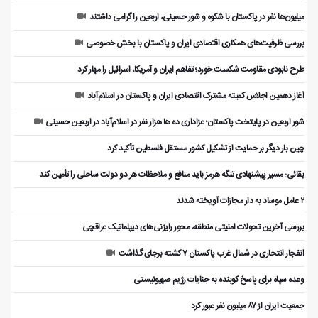
میلیون‌ها نفر در پاکستان با شکوه و شور حسینی، اربعین را گرامی داشتند
بررسی ظرفیت‌های همکاری اقتصادی ایران و پاکستان با بخش خصوصی
طرح نابودی مقاومت شکست خورد؛ تفاهم ایران و آمریکا، اسرائیل را مهار کرد
آغاز دهمین اجلاس کمیته مشترک اقتصادی ایران و پاکستان در اسلام‌آباد
شور اربعین در پایتخت پاکستان؛ عزاداری ده ها هزار نفر در اسلام‌آباد در اربعین حسینی
چین بار دیگر بر حمایت از تشکیل کشور مستقل فلسطین تأکید کرد
بقائی: مسیر پیشنهادی تنگه هرمز باید منافع و ملاحظات هر دو دولت ساحلی را تأمین کند
۲ عامل موساد به دار مجازات آویخته شدند
بررسی آخرین تحولات امنیتی منطقه، محور رایزنی‌های دیپلماتیک عراقچی
انفجار انتحاری در شمال غرب پاکستان ۷ کشته برجای گذاشت
وعده سپاه برای پاسخ کوبنده به جنایات رژیم صهیونیستی
جمعیت ایران از ۸۷ میلیون نفر عبور کرد