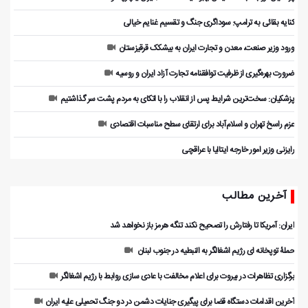
کنایه بقائی به ترامپ: سوداگری جنگ و تقسیم غنایم خیالی
ورود وزیر صنعت، معدن و تجارت ایران به بیشکک قرقیزستان
ضرورت بهره‌گیری از ظرفیت توافقنامه تجارت آزاد ایران و روسیه
پزشکیان: سخت‌ترین شرایط پس از انقلاب را با اتکای به مردم پشت سر گذاشتیم
عزم راسخ تهران و اسلام‌آباد برای ارتقای سطح مناسبات اقتصادی
رایزنی وزیر امور خارجه ایتالیا با عراقچی
آخرین مطالب
ایران: آمریکا تا رفتارش را تصحیح نکند تنگه هرمز باز نخواهد شد
حملۀ توپخانه ای رژیم اشغالگر به النبطیه در جنوب لبنان
برگزاری تظاهرات در بیروت برای اعلام مخالفت با عادی سازی روابط با رژیم اشغالگر
آخرین اقدامات دستگاه قضا برای پیگیری جنایات دشمن در دو جنگ تحمیلی علیه ایران