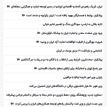
ایران، شریک راهبردی اتحادیه اقتصادی اوراسیا در مسیر توسعه تجارت و همگرایی منطقه‌ای
پزشکیان: روابط با همسایگان بهبود یافته است / ایران یکپارچه و متحد است
کنایه بقائی به ترامپ: سوداگری جنگ و تقسیم غنایم خیالی
ورود وزیر صنعت، معدن و تجارت ایران به بیشکک قرقیزستان
ضرورت بهره‌گیری از ظرفیت توافقنامه تجارت آزاد ایران و روسیه
️ شناسایی و بازداشت ۲۱ مزدور موساد در کرمان
پزشکیان: سخت‌ترین شرایط پس از انقلاب را با اتکای به مردم پشت سر گذاشتیم
عزم راسخ تهران و اسلام‌آباد برای ارتقای سطح مناسبات اقتصادی
رایزنی وزیر امور خارجه ایتالیا با عراقچی
وزیر علوم: ۵۰ هزار دانشجوی عراقی در دانشگاه‌های ایران تحصیل می‌کنند
دستاورد جدید پژوهشگاه رویان؛ حفظ باروری دو دختر مبتلا به سرطان با انجام جراحی پیشرفته
وزیر صمت ایران و وزیر نفت پاکستان راه‌های توسعه همکاری‌های انرژی را بررسی کردند