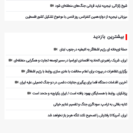
شیخ زکزاکی: نیجریه نباید قربانی جنگ‌های منطقه‌ای شود
میزبانی نیجریه از دوازدهمین کنفرانس روز قدس با موضوع تشکیل کشور فلسطین
بیشترین بازدید
حملۀ توپخانه ای رژیم اشغالگر به النبطیه در جنوب لبنان
ایران، شریک راهبردی اتحادیه اقتصادی اوراسیا در مسیر توسعه تجارت و همگرایی منطقه‌ای
برگزاری تظاهرات در بیروت برای اعلام مخالفت با عادی سازی روابط با رژیم اشغالگر
آخرین اقدامات دستگاه قضا برای پیگیری جنایات دشمن در دو جنگ تحمیلی علیه ایران
پزشکیان: روابط با همسایگان بهبود یافته است / ایران یکپارچه و متحد است
کنایه بقائی به ترامپ: سوداگری جنگ و تقسیم غنایم خیالی
ایران: آمریکا تا رفتارش را تصحیح نکند تنگه هرمز باز نخواهد شد