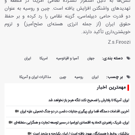
تنش‌ها به دلیل استقرار گسترده نظامی آمریکا در منطقه و
تهدیدهای واشنگتن افزایش یافته است. چین و روسیه به عنوان
دو قدرت حامی دیپلماسی، گزینه نظامی را رد کرده و بر حفظ
حقوق ایران (از جمله انرژی هسته‌ای صلح‌آمیز) و لزوم
خویشتن‌داری تأکید دارند.
Z.s.Firoozi
دسته بندی:
جهان
آسیا و اقیانوسیه
امریکا
ایران
بر چسب:
ایران
روسیه
چین
مذاکرات ایران و آمریکا
مهمترین اخبار
ایران: آمریکا تا رفتارش را تصحیح نکند تنگه هرمز باز نخواهد شد
آخرین اقدامات دستگاه قضا برای پیگیری جنایات دشمن در دو جنگ تحمیلی علیه ایران
ایران، شریک راهبردی اتحادیه اقتصادی اوراسیا در مسیر توسعه تجارت و همگرایی منطقه‌ای
پزشکیان: روابط با همسایگان بهبود یافته است / ایران یکپارچه و متحد است