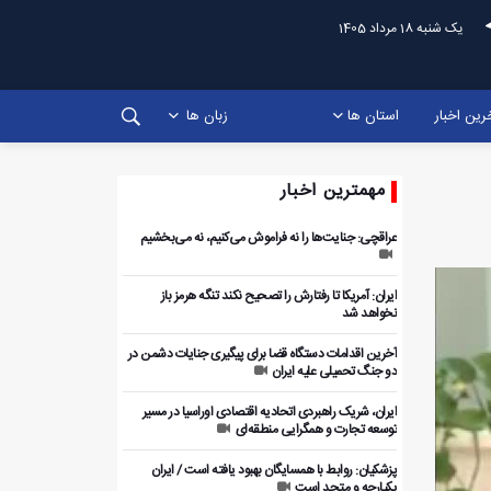
یک شنبه 18 مرداد 1405
رین اخبار
استان ها
زبان ها
مهمترین اخبار
عراقچی: جنایت‌ها را نه فراموش می‌کنیم، نه می‌بخشیم
ایران: آمریکا تا رفتارش را تصحیح نکند تنگه هرمز باز
نخواهد شد
آخرین اقدامات دستگاه قضا برای پیگیری جنایات دشمن در
دو جنگ تحمیلی علیه ایران
ایران، شریک راهبردی اتحادیه اقتصادی اوراسیا در مسیر
توسعه تجارت و همگرایی منطقه‌ای
پزشکیان: روابط با همسایگان بهبود یافته است / ایران
یکپارچه و متحد است