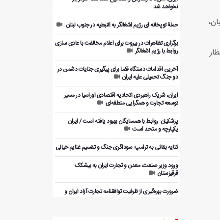
نخواهد شد
ان،
حملۀ توپخانه ای رژیم اشغالگر به النبطیه در جنوب لبنان
برگزاری تظاهرات در بیروت برای اعلام مخالفت با عادی سازی
ظار
روابط با رژیم اشغالگر
آخرین اقدامات دستگاه قضا برای پیگیری جنایات دشمن در
دو جنگ تحمیلی علیه ایران
ایران، شریک راهبردی اتحادیه اقتصادی اوراسیا در مسیر
توسعه تجارت و همگرایی منطقه‌ای
پزشکیان: روابط با همسایگان بهبود یافته است / ایران
یکپارچه و متحد است
کنایه بقائی به ترامپ: سوداگری جنگ و تقسیم غنایم خیالی
ورود وزیر صنعت، معدن و تجارت ایران به بیشکک
قرقیزستان
ضرورت بهره‌گیری از ظرفیت توافقنامه تجارت آزاد ایران و
روسیه
️ شناسایی و بازداشت ۲۱ مزدور موساد در کرمان