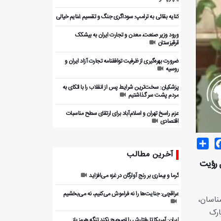
کنایه بقائی به ترامپ: سوداگری جنگ و تقسیم غنایم خیالی
ورود وزیر صنعت، معدن و تجارت ایران به بیشکک
قرقیزستان
ضرورت بهره‌گیری از ظرفیت توافقنامه تجارت آزاد ایران و
روسیه
پزشکیان: سخت‌ترین شرایط پس از انقلاب را با اتکای به
مردم پشت سر گذاشتیم
عزم راسخ تهران و اسلام‌آباد برای ارتقای سطح مناسبات
اقتصادی
Share
Facebo
T
آخرین مطالب
ل رؤیت
گرما و بیماری بر رنج آوارگان در غزه می‌افزاید
عراقچی: جنایت‌ها را نه فراموش می‌کنیم، نه می‌بخشیم
ناسان،
ارک
ایران: آمریکا تا رفتارش را تصحیح نکند تنگه هرمز باز