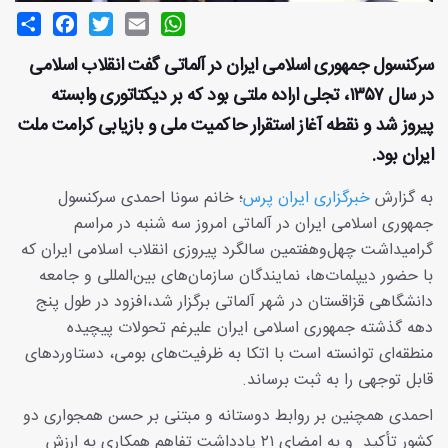
Share
Facebook
Twitter
Email
WhatsApp
سرکنسول جمهوری اسلامی ایران در آلماتی گفت انقلاب اسلامی
در سال ۱۳۵۷، تجلی اراده ملتی بود که بر دیکتاتوری وابسته
پیروز شد و نقطه آغاز استقرار حاکمیت ملی و بازیابی کرامت ملت
ایران بود.
به گزارش
خبرگزاری ایران پرس
؛ خانم سونا احمدی سرکنسول
جمهوری اسلامی ایران در آلماتی امروز سه شنبه در مراسم
گرامیداشت چهل‌وهفتمین سالگرد پیروزی انقلاب اسلامی ایران که
با حضور دیپلمات‌ها، نمایندگان سازمان‌های بین‌المللی و جامعه
دانشگاهی قزاقستان در شهر آلماتی برگزار شد،افزود در طول پنج
دهه گذشته جمهوری اسلامی ایران علیرغم تحولات پیچیده
منطقه‌ای توانسته است با اتکا به ظرفیت‌های بومی، دستاوردهای
قابل توجهی را به ثبت برساند.
احمدی همچنین بر روابط دوستانه و مبتنی بر حسن همجواری دو
کشور تأکید و به امضای ۲۱ یادداشت تفاهم همکاری به ارزش