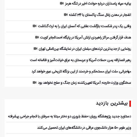
بیانیه سپاه پاسداران درباره حوادث اخیر در تنگه هرمز
انفجار در معدن زغال سنگ پاکستان با 34 کشته
وقتی یک پدر شکست؛ بازگشت عقابی که آسمان ایران را به ارث گذاشت
هدف قرار گرفتن مراکز راهبردی ارتش آمریکا در پایگاه احمدالجابر کویت
رونمایی از جدیدترین ترندهای مبلمان ایران در نمایشگاه بین‌المللی تهران
رهبر انصارالله یمن: حملات آمریکا و عربستان به عراق خیانت‌آمیز و ظالمانه است
مهاجرانی: ملت ایران مستحکم و خردمند از این بزنگاه تاریخی عبور خواهد کرد
سخنگوی وزارت خارجه: آمریکا تعیین‌کننده زمان جنگ و صلح نخواهد بود
بیشترین بازدید
دستاورد جدید پژوهشگاه رویان؛ حفظ باروری دو دختر مبتلا به سرطان با انجام جراحی پیشرفته
وزیر علوم: ۵۰ هزار دانشجوی عراقی در دانشگاه‌های ایران تحصیل می‌کنند