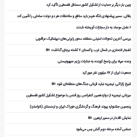
چین بار دیگر بر حمایت از تشکیل کشور مستقل فلسطین تأکید کرد
بقائی: مسیر پیشنهادی تنگه هرمز باید منافع و ملاحظات هر دو دولت ساحلی را تأمین کند
۲ عامل موساد به دار مجازات آویخته شدند
بررسی آخرین تحولات امنیتی منطقه، محور رایزنی‌های دیپلماتیک عراقچی
انفجار انتحاری در شمال غرب پاکستان ۷ کشته برجای گذاشت
وعده سپاه برای پاسخ کوبنده به جنایات رژیم صهیونیستی
جمعیت ایران از ۸۷ میلیون نفر عبور کرد
شیخ زکزاکی: نیجریه نباید قربانی جنگ‌های منطقه‌ای شود
میزبانی نیجریه از دوازدهمین کنفرانس روز قدس با موضوع تشکیل کشور فلسطین
پنجمین جشنواره پیوند فرهنگ و گردشگر‌ی خوراک ایران و ارمنستان (ناواسارد)
نمایش اقتدار در مسیر اربعین
حماس آماده مرحله دوم آتش بس می‌شود