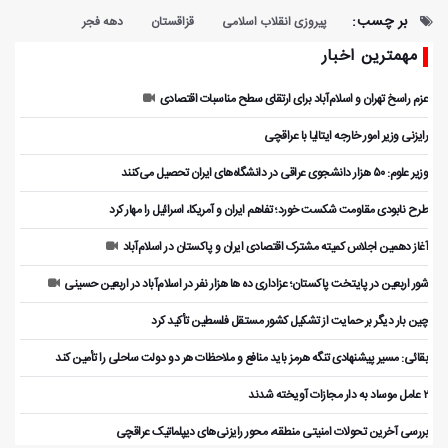
بر چسب:
پیروزی انقلاب اسلامی
قزاقستان
دهه فجر
مهمترین اخبار
عزم راسخ تهران و اسلام‌آباد برای ارتقای سطح مناسبات اقتصادی
رایزنی وزیر امور خارجه ایتالیا با عراقچی
وزیر علوم: ۵۰ هزار دانشجوی عراقی در دانشگاه‌های ایران تحصیل می‌کنند
طرح نابودی مقاومت شکست خورد؛ تفاهم ایران و آمریکا، اسرائیل را مهار کرد
آغاز دهمین اجلاس کمیته مشترک اقتصادی ایران و پاکستان در اسلام‌آباد
شور اربعین در پایتخت پاکستان؛ عزاداری ده ها هزار نفر در اسلام‌آباد در اربعین حسینی
چین بار دیگر بر حمایت از تشکیل کشور مستقل فلسطین تأکید کرد
بقائی: مسیر پیشنهادی تنگه هرمز باید منافع و ملاحظات هر دو دولت ساحلی را تأمین کند
۲ عامل موساد به دار مجازات آویخته شدند
بررسی آخرین تحولات امنیتی منطقه، محور رایزنی‌های دیپلماتیک عراقچی