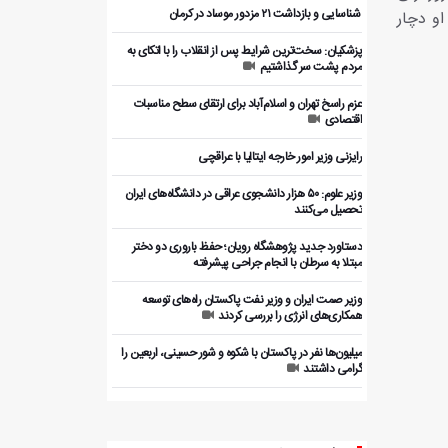
️ شناسایی و بازداشت ۲۱ مزدور موساد در کرمان
او دچار
پزشکیان: سخت‌ترین شرایط پس از انقلاب را با اتکای به
مردم پشت سر گذاشتیم
عزم راسخ تهران و اسلام‌آباد برای ارتقای سطح مناسبات
اقتصادی
رایزنی وزیر امور خارجه ایتالیا با عراقچی
وزیر علوم: ۵۰ هزار دانشجوی عراقی در دانشگاه‌های ایران
تحصیل می‌کنند
دستاورد جدید پژوهشگاه رویان؛ حفظ باروری دو دختر
مبتلا به سرطان با انجام جراحی پیشرفته
وزیر صمت ایران و وزیر نفت پاکستان راه‌های توسعه
همکاری‌های انرژی را بررسی کردند
میلیون‌ها نفر در پاکستان با شکوه و شور حسینی، اربعین را
گرامی داشتند
بررسی ظرفیت‌های همکاری اقتصادی ایران و پاکستان با
بخش خصوصی