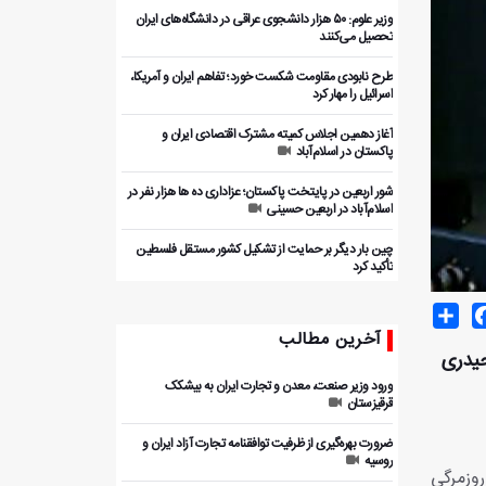
وزیر علوم: ۵۰ هزار دانشجوی عراقی در دانشگاه‌های ایران
تحصیل می‌کنند
طرح نابودی مقاومت شکست خورد؛ تفاهم ایران و آمریکا،
اسرائیل را مهار کرد
آغاز دهمین اجلاس کمیته مشترک اقتصادی ایران و
پاکستان در اسلام‌آباد
شور اربعین در پایتخت پاکستان؛ عزاداری ده ها هزار نفر در
اسلام‌آباد در اربعین حسینی
چین بار دیگر بر حمایت از تشکیل کشور مستقل فلسطین
تأکید کرد
Share
Facebo
T
آخرین مطالب
ن حیدری
ورود وزیر صنعت، معدن و تجارت ایران به بیشکک
قرقیزستان
ضرورت بهره‌گیری از ظرفیت توافقنامه تجارت آزاد ایران و
روسیه
وزمرگی