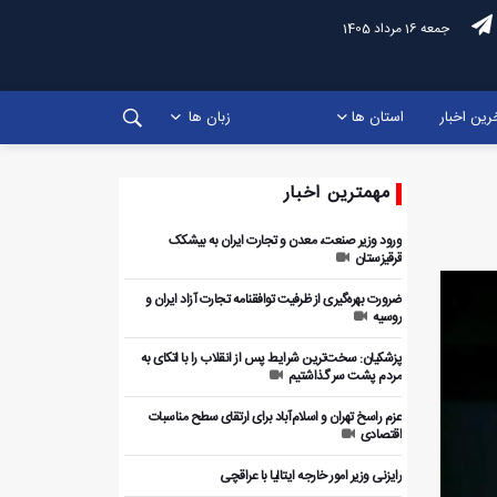
جمعه 16 مرداد 1405
رین اخبار
استان ها
زبان ها
مهمترین اخبار
ورود وزیر صنعت، معدن و تجارت ایران به بیشکک
قرقیزستان
ضرورت بهره‌گیری از ظرفیت توافقنامه تجارت آزاد ایران و
روسیه
پزشکیان: سخت‌ترین شرایط پس از انقلاب را با اتکای به
مردم پشت سر گذاشتیم
عزم راسخ تهران و اسلام‌آباد برای ارتقای سطح مناسبات
اقتصادی
رایزنی وزیر امور خارجه ایتالیا با عراقچی