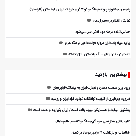
پنجمین جشنواره پیوند فرهنگ و گردشگر‌ی خوراک ایران و ارمنستان (ناواسارد)
نمایش اقتدار در مسیر اربعین
حماس آماده مرحله دوم آتش بس می‌شود
بیانیه سپاه پاسداران درباره حوادث اخیر در تنگه هرمز
انفجار در معدن زغال سنگ پاکستان با 34 کشته
بیشترین بازدید
ورود وزیر صنعت، معدن و تجارت ایران به بیشکک قرقیزستان
ضرورت بهره‌گیری از ظرفیت توافقنامه تجارت آزاد ایران و روسیه
پزشکیان: روابط با همسایگان بهبود یافته است / ایران یکپارچه و متحد است
کنایه بقائی به ترامپ: سوداگری جنگ و تقسیم غنایم خیالی
️ شناسایی و بازداشت ۲۱ مزدور موساد در کرمان