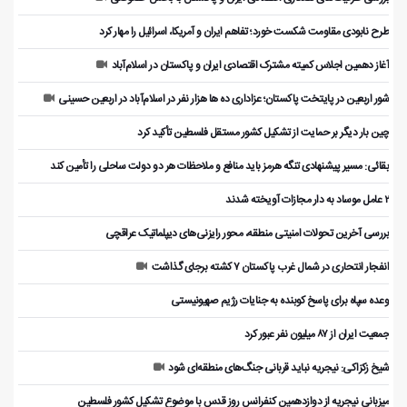
طرح نابودی مقاومت شکست خورد؛ تفاهم ایران و آمریکا، اسرائیل را مهار کرد
آغاز دهمین اجلاس کمیته مشترک اقتصادی ایران و پاکستان در اسلام‌آباد
شور اربعین در پایتخت پاکستان؛ عزاداری ده ها هزار نفر در اسلام‌آباد در اربعین حسینی
چین بار دیگر بر حمایت از تشکیل کشور مستقل فلسطین تأکید کرد
بقائی: مسیر پیشنهادی تنگه هرمز باید منافع و ملاحظات هر دو دولت ساحلی را تأمین کند
۲ عامل موساد به دار مجازات آویخته شدند
بررسی آخرین تحولات امنیتی منطقه، محور رایزنی‌های دیپلماتیک عراقچی
انفجار انتحاری در شمال غرب پاکستان ۷ کشته برجای گذاشت
وعده سپاه برای پاسخ کوبنده به جنایات رژیم صهیونیستی
جمعیت ایران از ۸۷ میلیون نفر عبور کرد
شیخ زکزاکی: نیجریه نباید قربانی جنگ‌های منطقه‌ای شود
میزبانی نیجریه از دوازدهمین کنفرانس روز قدس با موضوع تشکیل کشور فلسطین