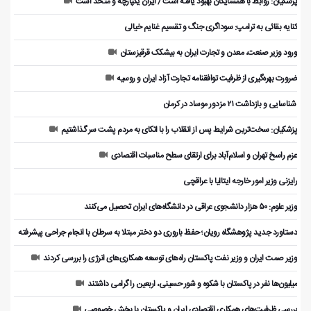
پزشکیان: روابط با همسایگان بهبود یافته است / ایران یکپارچه و متحد است
کنایه بقائی به ترامپ: سوداگری جنگ و تقسیم غنایم خیالی
ورود وزیر صنعت، معدن و تجارت ایران به بیشکک قرقیزستان
ضرورت بهره‌گیری از ظرفیت توافقنامه تجارت آزاد ایران و روسیه
️ شناسایی و بازداشت ۲۱ مزدور موساد در کرمان
پزشکیان: سخت‌ترین شرایط پس از انقلاب را با اتکای به مردم پشت سر گذاشتیم
عزم راسخ تهران و اسلام‌آباد برای ارتقای سطح مناسبات اقتصادی
رایزنی وزیر امور خارجه ایتالیا با عراقچی
وزیر علوم: ۵۰ هزار دانشجوی عراقی در دانشگاه‌های ایران تحصیل می‌کنند
دستاورد جدید پژوهشگاه رویان؛ حفظ باروری دو دختر مبتلا به سرطان با انجام جراحی پیشرفته
وزیر صمت ایران و وزیر نفت پاکستان راه‌های توسعه همکاری‌های انرژی را بررسی کردند
میلیون‌ها نفر در پاکستان با شکوه و شور حسینی، اربعین را گرامی داشتند
بررسی ظرفیت‌های همکاری اقتصادی ایران و پاکستان با بخش خصوصی