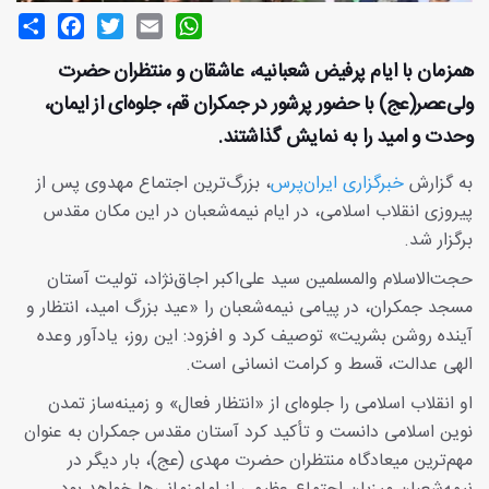
Share
Facebook
Twitter
Email
WhatsApp
همزمان با ایام پرفیض شعبانیه، عاشقان و منتظران حضرت
ولی‌عصر(عج) با حضور پرشور در جمکران قم، جلوه‌ای از ایمان،
وحدت و امید را به نمایش گذاشتند.
به گزارش
خبرگزاری ایران‌پرس
، بزرگ‌ترین اجتماع مهدوی پس از
پیروزی انقلاب اسلامی، در ایام نیمه‌شعبان در این مکان مقدس
برگزار شد.
حجت‌الاسلام والمسلمین سید علی‌اکبر اجاق‌نژاد، تولیت آستان
مسجد جمکران، در پیامی نیمه‌شعبان را «عید بزرگ امید، انتظار و
آینده روشن بشریت» توصیف کرد و افزود: این روز، یادآور وعده
الهی عدالت، قسط و کرامت انسانی است.
او انقلاب اسلامی را جلوه‌ای از «انتظار فعال» و زمینه‌ساز تمدن
نوین اسلامی دانست و تأکید کرد آستان مقدس جمکران به عنوان
مهم‌ترین میعادگاه منتظران حضرت مهدی (عج)، بار دیگر در