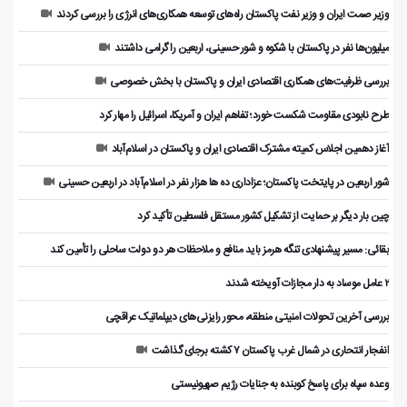
وزیر صمت ایران و وزیر نفت پاکستان راه‌های توسعه همکاری‌های انرژی را بررسی کردند
میلیون‌ها نفر در پاکستان با شکوه و شور حسینی، اربعین را گرامی داشتند
بررسی ظرفیت‌های همکاری اقتصادی ایران و پاکستان با بخش خصوصی
طرح نابودی مقاومت شکست خورد؛ تفاهم ایران و آمریکا، اسرائیل را مهار کرد
آغاز دهمین اجلاس کمیته مشترک اقتصادی ایران و پاکستان در اسلام‌آباد
شور اربعین در پایتخت پاکستان؛ عزاداری ده ها هزار نفر در اسلام‌آباد در اربعین حسینی
چین بار دیگر بر حمایت از تشکیل کشور مستقل فلسطین تأکید کرد
بقائی: مسیر پیشنهادی تنگه هرمز باید منافع و ملاحظات هر دو دولت ساحلی را تأمین کند
۲ عامل موساد به دار مجازات آویخته شدند
بررسی آخرین تحولات امنیتی منطقه، محور رایزنی‌های دیپلماتیک عراقچی
انفجار انتحاری در شمال غرب پاکستان ۷ کشته برجای گذاشت
وعده سپاه برای پاسخ کوبنده به جنایات رژیم صهیونیستی