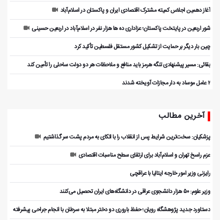
آغاز دهمین اجلاس کمیته مشترک اقتصادی ایران و پاکستان در اسلام‌آباد
شور اربعین در پایتخت پاکستان؛ عزاداری ده ها هزار نفر در اسلام‌آباد در اربعین حسینی
چین بار دیگر بر حمایت از تشکیل کشور مستقل فلسطین تأکید کرد
بقائی: مسیر پیشنهادی تنگه هرمز باید منافع و ملاحظات هر دو دولت ساحلی را تأمین کند
۲ عامل موساد به دار مجازات آویخته شدند
آخرین مطالب
پزشکیان: سخت‌ترین شرایط پس از انقلاب را با اتکای به مردم پشت سر گذاشتیم
عزم راسخ تهران و اسلام‌آباد برای ارتقای سطح مناسبات اقتصادی
رایزنی وزیر امور خارجه ایتالیا با عراقچی
وزیر علوم: ۵۰ هزار دانشجوی عراقی در دانشگاه‌های ایران تحصیل می‌کنند
دستاورد جدید پژوهشگاه رویان؛ حفظ باروری دو دختر مبتلا به سرطان با انجام جراحی پیشرفته