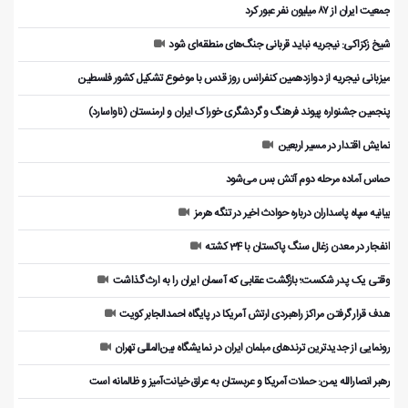
جمعیت ایران از ۸۷ میلیون نفر عبور کرد
شیخ زکزاکی: نیجریه نباید قربانی جنگ‌های منطقه‌ای شود
میزبانی نیجریه از دوازدهمین کنفرانس روز قدس با موضوع تشکیل کشور فلسطین
پنجمین جشنواره پیوند فرهنگ و گردشگر‌ی خوراک ایران و ارمنستان (ناواسارد)
نمایش اقتدار در مسیر اربعین
حماس آماده مرحله دوم آتش بس می‌شود
بیانیه سپاه پاسداران درباره حوادث اخیر در تنگه هرمز
انفجار در معدن زغال سنگ پاکستان با 34 کشته
وقتی یک پدر شکست؛ بازگشت عقابی که آسمان ایران را به ارث گذاشت
هدف قرار گرفتن مراکز راهبردی ارتش آمریکا در پایگاه احمدالجابر کویت
رونمایی از جدیدترین ترندهای مبلمان ایران در نمایشگاه بین‌المللی تهران
رهبر انصارالله یمن: حملات آمریکا و عربستان به عراق خیانت‌آمیز و ظالمانه است