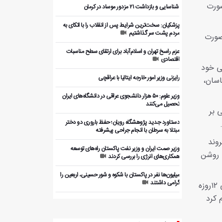
صورت
️ شناسایی و بازداشت ۲۱ مزدور موساد در کرمان
پزشکیان: سخت‌ترین شرایط پس از انقلاب را با اتکای به
مردم پشت سر گذاشتیم
 صورت
عزم راسخ تهران و اسلام‌آباد برای ارتقای سطح مناسبات
اقتصادی
می خود
رایزنی وزیر امور خارجه ایتالیا با عراقچی
اسان،
وزیر علوم: ۵۰ هزار دانشجوی عراقی در دانشگاه‌های ایران
تحصیل می‌کنند
 بر
دستاورد جدید پژوهشگاه رویان؛ حفظ باروری دو دختر
مبتلا به سرطان با انجام جراحی پیشرفته
روند
وزیر صمت ایران و وزیر نفت پاکستان راه‌های توسعه
 روشن
همکاری‌های انرژی را بررسی کردند
میلیون‌ها نفر در پاکستان با شکوه و شور حسینی، اربعین را
گرامی داشتند
سفیر جمهوری اسلامی ایران در بخش دیگری از سخنان خود با قدردانی از مواضع دولت و ملت نیجریه در جریان جنگ تحمیلی ۱۲روزه
 کرد
بررسی ظرفیت‌های همکاری اقتصادی ایران و پاکستان با
بخش خصوصی