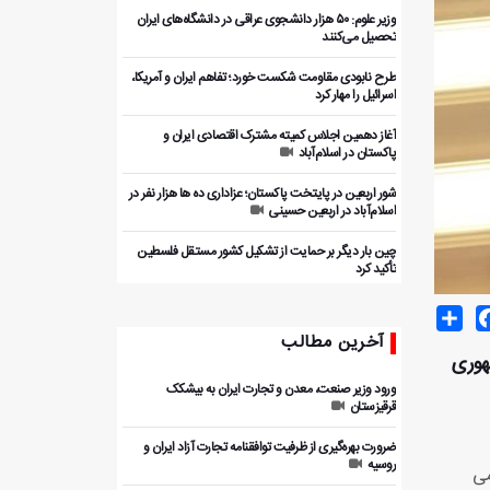
وزیر علوم: ۵۰ هزار دانشجوی عراقی در دانشگاه‌های ایران
تحصیل می‌کنند
طرح نابودی مقاومت شکست خورد؛ تفاهم ایران و آمریکا،
اسرائیل را مهار کرد
آغاز دهمین اجلاس کمیته مشترک اقتصادی ایران و
پاکستان در اسلام‌آباد
شور اربعین در پایتخت پاکستان؛ عزاداری ده ها هزار نفر در
اسلام‌آباد در اربعین حسینی
چین بار دیگر بر حمایت از تشکیل کشور مستقل فلسطین
تأکید کرد
Share
Facebo
T
آخرین مطالب
هوری
ورود وزیر صنعت، معدن و تجارت ایران به بیشکک
قرقیزستان
ضرورت بهره‌گیری از ظرفیت توافقنامه تجارت آزاد ایران و
روسیه
می