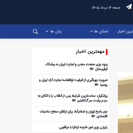
جمعه 16 مرداد 1405
رین اخبار
استان ها
زبان ها
مهمترین اخبار
ورود وزیر صنعت، معدن و تجارت ایران به بیشکک
قرقیزستان
ضرورت بهره‌گیری از ظرفیت توافقنامه تجارت آزاد ایران و
روسیه
پزشکیان: سخت‌ترین شرایط پس از انقلاب را با اتکای به
مردم پشت سر گذاشتیم
عزم راسخ تهران و اسلام‌آباد برای ارتقای سطح مناسبات
اقتصادی
رایزنی وزیر امور خارجه ایتالیا با عراقچی