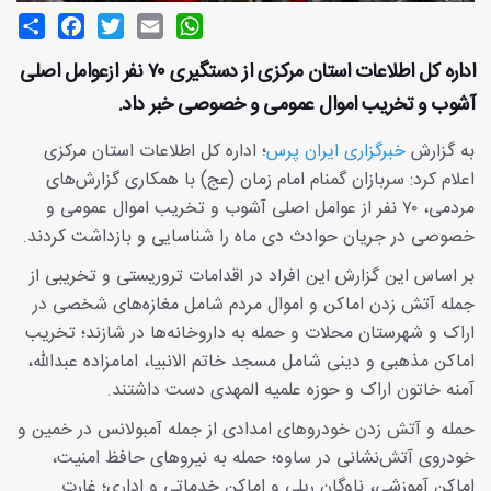
Share
Facebook
Twitter
Email
WhatsApp
اداره کل اطلاعات استان مرکزی از دستگیری ۷۰ نفر ازعوامل اصلی
آشوب و تخریب اموال عمومی و خصوصی خبر داد.
به گزارش
خبرگزاری ایران پرس
؛ اداره کل اطلاعات استان مرکزی
اعلام کرد: سربازان گمنام امام زمان (عج) با همکاری گزارش‌های
مردمی، ۷۰ نفر از عوامل اصلی آشوب و تخریب اموال عمومی و
خصوصی در جریان حوادث دی ماه را شناسایی و بازداشت کردند.
بر اساس این گزارش این افراد در اقدامات تروریستی و تخریبی از
جمله آتش زدن اماکن و اموال مردم شامل مغازه‌های شخصی در
اراک و شهرستان محلات و حمله به داروخانه‌ها در شازند؛ تخریب
اماکن مذهبی و دینی شامل مسجد خاتم الانبیا، امامزاده عبدالله،
آمنه خاتون اراک و حوزه علمیه المهدی دست داشتند.
حمله و آتش زدن خودروهای امدادی از جمله آمبولانس در خمین و
خودروی آتش‌نشانی در ساوه؛ حمله به نیروهای حافظ امنیت،
اماکن آموزشی، ناوگان ریلی و اماکن خدماتی و اداری؛ غارت