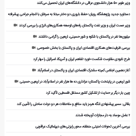
وزیر علوم: ۵۰ هزار دانشجوی عراقی در دانشگاه‌های ایران تحصیل می‌کنند
دستاورد جدید پژوهشگاه رویان؛ حفظ باروری دو دختر مبتلا به سرطان با انجام جراحی پیشرفته
وزیر صمت ایران و وزیر نفت پاکستان راه‌های توسعه همکاری‌های انرژی را بررسی کردند
میلیون‌ها نفر در پاکستان با شکوه و شور حسینی، اربعین را گرامی داشتند
بررسی ظرفیت‌های همکاری اقتصادی ایران و پاکستان با بخش خصوصی
طرح نابودی مقاومت شکست خورد؛ تفاهم ایران و آمریکا، اسرائیل را مهار کرد
آغاز دهمین اجلاس کمیته مشترک اقتصادی ایران و پاکستان در اسلام‌آباد
شور اربعین در پایتخت پاکستان؛ عزاداری ده ها هزار نفر در اسلام‌آباد در اربعین حسینی
چین بار دیگر بر حمایت از تشکیل کشور مستقل فلسطین تأکید کرد
بقائی: مسیر پیشنهادی تنگه هرمز باید منافع و ملاحظات هر دو دولت ساحلی را تأمین کند
۲ عامل موساد به دار مجازات آویخته شدند
بررسی آخرین تحولات امنیتی منطقه، محور رایزنی‌های دیپلماتیک عراقچی