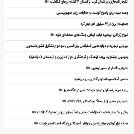
انفجار انتحاری در شمال غرب پاکستان ۷ کشته برجای گذاشت
وعده سپاه برای پاسخ کوبنده به جنایات رژیم صهیونیستی
جمعیت ایران از ۸۷ میلیون نفر عبور کرد
شیخ زکزاکی: نیجریه نباید قربانی جنگ‌های منطقه‌ای شود
میزبانی نیجریه از دوازدهمین کنفرانس روز قدس با موضوع تشکیل کشور فلسطین
پنجمین جشنواره پیوند فرهنگ و گردشگر‌ی خوراک ایران و ارمنستان (ناواسارد)
نمایش اقتدار در مسیر اربعین
حماس آماده مرحله دوم آتش بس می‌شود
بیانیه سپاه پاسداران درباره حوادث اخیر در تنگه هرمز
انفجار در معدن زغال سنگ پاکستان با 34 کشته
وقتی یک پدر شکست؛ بازگشت عقابی که آسمان ایران را به ارث گذاشت
هدف قرار گرفتن مراکز راهبردی ارتش آمریکا در پایگاه احمدالجابر کویت