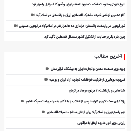
طرح نابودی مقاومت شکست خورد؛ تفاهم ایران و آمریکا، اسرائیل را مهار کرد
آغاز دهمین اجلاس کمیته مشترک اقتصادی ایران و پاکستان در اسلام‌آباد
شور اربعین در پایتخت پاکستان؛ عزاداری ده ها هزار نفر در اسلام‌آباد در اربعین حسینی
چین بار دیگر بر حمایت از تشکیل کشور مستقل فلسطین تأکید کرد
آخرین مطالب
ورود وزیر صنعت، معدن و تجارت ایران به بیشکک قرقیزستان
ضرورت بهره‌گیری از ظرفیت توافقنامه تجارت آزاد ایران و روسیه
️ شناسایی و بازداشت ۲۱ مزدور موساد در کرمان
پزشکیان: سخت‌ترین شرایط پس از انقلاب را با اتکای به مردم پشت سر گذاشتیم
عزم راسخ تهران و اسلام‌آباد برای ارتقای سطح مناسبات اقتصادی
رایزنی وزیر امور خارجه ایتالیا با عراقچی