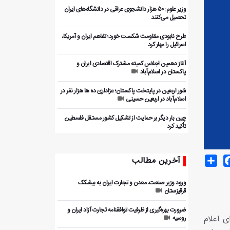
وزیر علوم: ۵۰ هزار دانشجوی عراقی در دانشگاه‌های ایران
تحصیل می‌کنند
طرح نابودی مقاومت شکست خورد؛ تفاهم ایران و آمریکا،
اسرائیل را مهار کرد
آغاز دهمین اجلاس کمیته مشترک اقتصادی ایران و
پاکستان در اسلام‌آباد
شور اربعین در پایتخت پاکستان؛ عزاداری ده ها هزار نفر در
اسلام‌آباد در اربعین حسینی
چین بار دیگر بر حمایت از تشکیل کشور مستقل فلسطین
تأکید کرد
Share
Facebo
T
آخرین مطالب
ورود وزیر صنعت، معدن و تجارت ایران به بیشکک
قرقیزستان
ضرورت بهره‌گیری از ظرفیت توافقنامه تجارت آزاد ایران و
 اعلام
روسیه