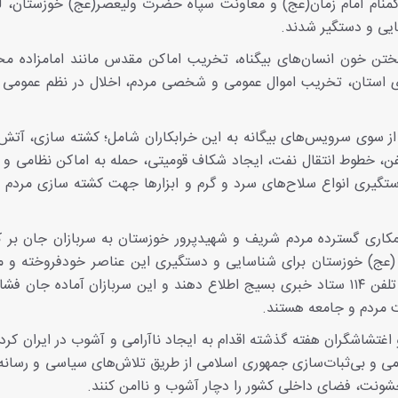
ن گمنام امام زمان(عج) و معاونت سپاه حضرت ولیعصر(عج) خوزستان، ل
ایی و دستگیر شدند.
یختن خون انسان‌های بیگناه، تخریب اماکن مقدس مانند امامزاده مح
ای استان، تخریب اموال عمومی و شخصی مردم، اخلال در نظم عمومی و
 از سوی سرویس‌های بیگانه به این خرابکاران شامل؛ کشته سازی، آت
ن، خطوط انتقال نفت، ایجاد شکاف قومیتی، حمله به اماکن نظامی و 
گیری انواع سلاح‌های سرد و گرم و ابزارها جهت کشته سازی مردم بی
مکاری گسترده مردم شریف و شهیدپرور خوزستان به سربازان جان بر ک
عج) خوزستان برای شناسایی و دستگیری این عناصر خودفروخته و مزد
مردم خواست تا هرگونه تحرکات مشکوک را به شماره تلفن ۱۱۴ ستاد خبری بسیج اطلاع دهند و این سربازان آماده ج
 مردم و جامعه هستند.
غتشاشگران هفته گذشته اقدام به ایجاد ناآرامی و آشوب در ایران کر
می و بی‌ثبات‌سازی جمهوری اسلامی از طریق تلاش‌های سیاسی و رسانه‌
خشونت، فضای داخلی کشور را دچار آشوب و ناامن کنند.