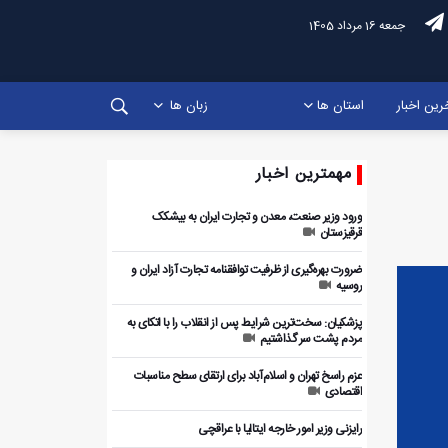
جمعه 16 مرداد 1405
رین اخبار
استان ها
زبان ها
مهمترین اخبار
ورود وزیر صنعت، معدن و تجارت ایران به بیشکک
قرقیزستان
ضرورت بهره‌گیری از ظرفیت توافقنامه تجارت آزاد ایران و
روسیه
پزشکیان: سخت‌ترین شرایط پس از انقلاب را با اتکای به
مردم پشت سر گذاشتیم
عزم راسخ تهران و اسلام‌آباد برای ارتقای سطح مناسبات
اقتصادی
رایزنی وزیر امور خارجه ایتالیا با عراقچی