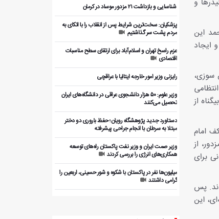
یدرها و
️ شناسایی و بازداشت ۲۱ مزدور موساد در کرمان
پزشکیان: سخت‌ترین شرایط پس از انقلاب را با اتکای به
مد این
مردم پشت سر گذاشتیم
 ایجاد
عزم راسخ تهران و اسلام‌آباد برای ارتقای سطح مناسبات
اقتصادی
ش سوزی،
رایزنی وزیر امور خارجه ایتالیا با عراقچی
انتظامی
وزیر علوم: ۵۰ هزار دانشجوی عراقی در دانشگاه‌های ایران
گناه از
تحصیل می‌کنند
دستاورد جدید پژوهشگاه رویان؛ حفظ باروری دو دختر
مبتلا به سرطان با انجام جراحی پیشرفته
ف امام
ور، از
وزیر صمت ایران و وزیر نفت پاکستان راه‌های توسعه
همکاری‌های انرژی را بررسی کردند
ان فشانی برای
میلیون‌ها نفر در پاکستان با شکوه و شور حسینی، اربعین را
گرامی داشتند
دند. پس
ای، این
بررسی ظرفیت‌های همکاری اقتصادی ایران و پاکستان با
بخش خصوصی