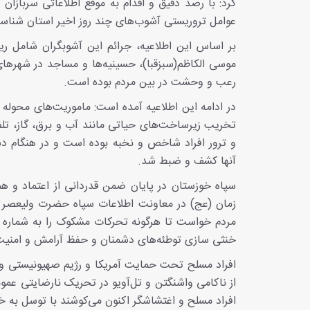
کرد: با رصد دقیق و اقدام به موقع اطلاعاتی سربازا
عوامل تروریستی آشوب‌های چند روز اخیر استان شناس
بر اساس این اطلاعیه، جرائم این آشوبگران شامل ر
موسی الکاظم(سبزقبا)، حسینیه‌ها و مساجد در شهره
رعب و وحشت در بین مردم بوده است.
در ادامه این اطلاعیه آمده است: ماموریت‌های محوله
تخریب زیرساخت‌های حیاتی مانند آب و برق، گاز، تلف
و ترور افراد شاخص و نخبه بوده است و در هنگام دست
آنها کشف و ضبط شد.
سپاه خوزستان در پایان ضمن قدردانی از اعتماد و ه
زمان (عج) در معاونت اطلاعات سپاه حضرت ولیعصر (
خنثی سازی توطئه‌های دشمنان و حفظ آرامش و امنیت
افراد مسلح تحت حمایت آمریکا و رژیم صهیونیستی و ا
از ناکامی واشنگتن و تل‌آویو در تحریک نارضایتی عمو
افراد مسلح و اغتشاشگر اکنون می‌کوشند با توسل به 