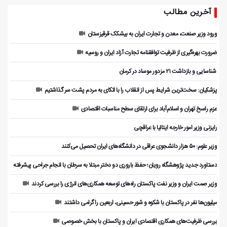
آخرین مطالب
ورود وزیر صنعت، معدن و تجارت ایران به بیشکک قرقیزستان
ضرورت بهره‌گیری از ظرفیت توافقنامه تجارت آزاد ایران و روسیه
️ شناسایی و بازداشت ۲۱ مزدور موساد در کرمان
پزشکیان: سخت‌ترین شرایط پس از انقلاب را با اتکای به مردم پشت سر گذاشتیم
عزم راسخ تهران و اسلام‌آباد برای ارتقای سطح مناسبات اقتصادی
رایزنی وزیر امور خارجه ایتالیا با عراقچی
وزیر علوم: ۵۰ هزار دانشجوی عراقی در دانشگاه‌های ایران تحصیل می‌کنند
دستاورد جدید پژوهشگاه رویان؛ حفظ باروری دو دختر مبتلا به سرطان با انجام جراحی پیشرفته
وزیر صمت ایران و وزیر نفت پاکستان راه‌های توسعه همکاری‌های انرژی را بررسی کردند
میلیون‌ها نفر در پاکستان با شکوه و شور حسینی، اربعین را گرامی داشتند
بررسی ظرفیت‌های همکاری اقتصادی ایران و پاکستان با بخش خصوصی