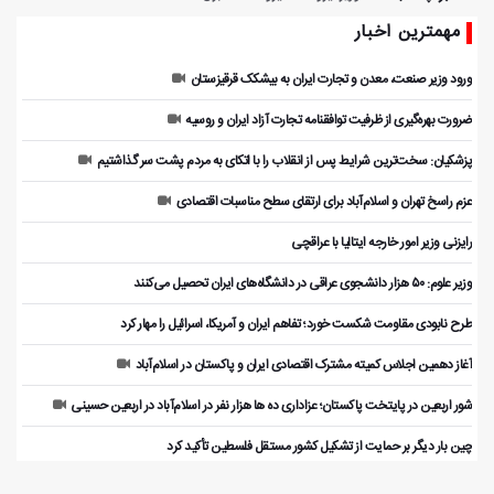
مهمترین اخبار
ورود وزیر صنعت، معدن و تجارت ایران به بیشکک قرقیزستان
ضرورت بهره‌گیری از ظرفیت توافقنامه تجارت آزاد ایران و روسیه
پزشکیان: سخت‌ترین شرایط پس از انقلاب را با اتکای به مردم پشت سر گذاشتیم
عزم راسخ تهران و اسلام‌آباد برای ارتقای سطح مناسبات اقتصادی
رایزنی وزیر امور خارجه ایتالیا با عراقچی
وزیر علوم: ۵۰ هزار دانشجوی عراقی در دانشگاه‌های ایران تحصیل می‌کنند
طرح نابودی مقاومت شکست خورد؛ تفاهم ایران و آمریکا، اسرائیل را مهار کرد
آغاز دهمین اجلاس کمیته مشترک اقتصادی ایران و پاکستان در اسلام‌آباد
شور اربعین در پایتخت پاکستان؛ عزاداری ده ها هزار نفر در اسلام‌آباد در اربعین حسینی
چین بار دیگر بر حمایت از تشکیل کشور مستقل فلسطین تأکید کرد