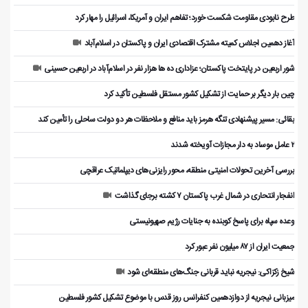
طرح نابودی مقاومت شکست خورد؛ تفاهم ایران و آمریکا، اسرائیل را مهار کرد
آغاز دهمین اجلاس کمیته مشترک اقتصادی ایران و پاکستان در اسلام‌آباد
شور اربعین در پایتخت پاکستان؛ عزاداری ده ها هزار نفر در اسلام‌آباد در اربعین حسینی
چین بار دیگر بر حمایت از تشکیل کشور مستقل فلسطین تأکید کرد
بقائی: مسیر پیشنهادی تنگه هرمز باید منافع و ملاحظات هر دو دولت ساحلی را تأمین کند
۲ عامل موساد به دار مجازات آویخته شدند
بررسی آخرین تحولات امنیتی منطقه، محور رایزنی‌های دیپلماتیک عراقچی
انفجار انتحاری در شمال غرب پاکستان ۷ کشته برجای گذاشت
وعده سپاه برای پاسخ کوبنده به جنایات رژیم صهیونیستی
جمعیت ایران از ۸۷ میلیون نفر عبور کرد
شیخ زکزاکی: نیجریه نباید قربانی جنگ‌های منطقه‌ای شود
میزبانی نیجریه از دوازدهمین کنفرانس روز قدس با موضوع تشکیل کشور فلسطین