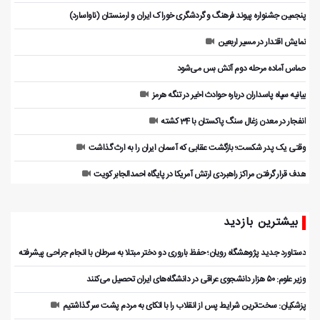
پنجمین جشنواره پیوند فرهنگ و گردشگر‌ی خوراک ایران و ارمنستان (ناواسارد)
نمایش اقتدار در مسیر اربعین
حماس آماده مرحله دوم آتش بس می‌شود
بیانیه سپاه پاسداران درباره حوادث اخیر در تنگه هرمز
انفجار در معدن زغال سنگ پاکستان با 34 کشته
وقتی یک پدر شکست؛ بازگشت عقابی که آسمان ایران را به ارث گذاشت
هدف قرار گرفتن مراکز راهبردی ارتش آمریکا در پایگاه احمدالجابر کویت
بیشترین بازدید
دستاورد جدید پژوهشگاه رویان؛ حفظ باروری دو دختر مبتلا به سرطان با انجام جراحی پیشرفته
وزیر علوم: ۵۰ هزار دانشجوی عراقی در دانشگاه‌های ایران تحصیل می‌کنند
پزشکیان: سخت‌ترین شرایط پس از انقلاب را با اتکای به مردم پشت سر گذاشتیم