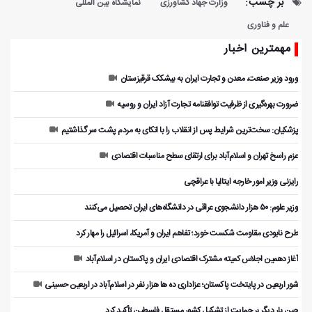
بر چسب:
وزارت جهاد کشاورزی
نمایشگاه بین المللی
علم و فناوری
مهمترین اخبار
ورود وزیر صنعت، معدن و تجارت ایران به بیشکک قرقیزستان
ضرورت بهره‌گیری از ظرفیت توافقنامه تجارت آزاد ایران و روسیه
پزشکیان: سخت‌ترین شرایط پس از انقلاب را با اتکای به مردم پشت سر گذاشتیم
عزم راسخ تهران و اسلام‌آباد برای ارتقای سطح مناسبات اقتصادی
رایزنی وزیر امور خارجه ایتالیا با عراقچی
وزیر علوم: ۵۰ هزار دانشجوی عراقی در دانشگاه‌های ایران تحصیل می‌کنند
طرح نابودی مقاومت شکست خورد؛ تفاهم ایران و آمریکا، اسرائیل را مهار کرد
آغاز دهمین اجلاس کمیته مشترک اقتصادی ایران و پاکستان در اسلام‌آباد
شور اربعین در پایتخت پاکستان؛ عزاداری ده ها هزار نفر در اسلام‌آباد در اربعین حسینی
چین بار دیگر بر حمایت از تشکیل کشور مستقل فلسطین تأکید کرد