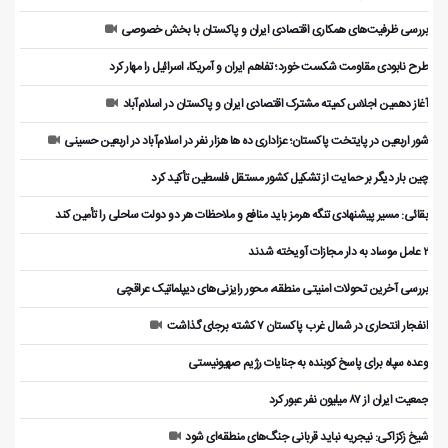
بررسی ظرفیت‌های همکاری اقتصادی ایران و پاکستان با بخش خصوصی
طرح نابودی مقاومت شکست خورد؛ تفاهم ایران و آمریکا، اسرائیل را مهار کرد
آغاز دهمین اجلاس کمیته مشترک اقتصادی ایران و پاکستان در اسلام‌آباد
شور اربعین در پایتخت پاکستان؛ عزاداری ده ها هزار نفر در اسلام‌آباد در اربعین حسینی
چین بار دیگر بر حمایت از تشکیل کشور مستقل فلسطین تأکید کرد
بقائی: مسیر پیشنهادی تنگه هرمز باید منافع و ملاحظات هر دو دولت ساحلی را تأمین کند
۲ عامل موساد به دار مجازات آویخته شدند
بررسی آخرین تحولات امنیتی منطقه، محور رایزنی‌های دیپلماتیک عراقچی
انفجار انتحاری در شمال غرب پاکستان ۷ کشته برجای گذاشت
وعده سپاه برای پاسخ کوبنده به جنایات رژیم صهیونیستی
جمعیت ایران از ۸۷ میلیون نفر عبور کرد
شیخ زکزاکی: نیجریه نباید قربانی جنگ‌های منطقه‌ای شود