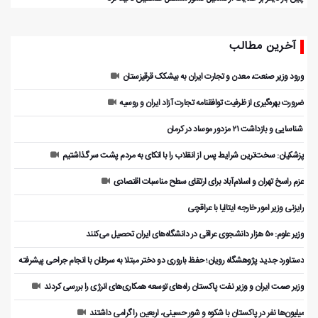
آخرین مطالب
ورود وزیر صنعت، معدن و تجارت ایران به بیشکک قرقیزستان
ضرورت بهره‌گیری از ظرفیت توافقنامه تجارت آزاد ایران و روسیه
️ شناسایی و بازداشت ۲۱ مزدور موساد در کرمان
پزشکیان: سخت‌ترین شرایط پس از انقلاب را با اتکای به مردم پشت سر گذاشتیم
عزم راسخ تهران و اسلام‌آباد برای ارتقای سطح مناسبات اقتصادی
رایزنی وزیر امور خارجه ایتالیا با عراقچی
وزیر علوم: ۵۰ هزار دانشجوی عراقی در دانشگاه‌های ایران تحصیل می‌کنند
دستاورد جدید پژوهشگاه رویان؛ حفظ باروری دو دختر مبتلا به سرطان با انجام جراحی پیشرفته
وزیر صمت ایران و وزیر نفت پاکستان راه‌های توسعه همکاری‌های انرژی را بررسی کردند
میلیون‌ها نفر در پاکستان با شکوه و شور حسینی، اربعین را گرامی داشتند