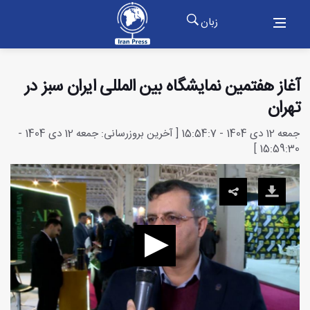
زبان
آغاز هفتمین نمایشگاه بین المللی ایران سبز در
تهران
جمعه 12 دی 1404 - 15:54:7 [ آخرین بروزرسانی: جمعه 12 دی 1404 -
15:59:30 ]