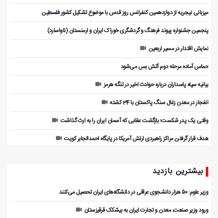
میزبانی نیجریه از دوازدهمین کنفرانس روز قدس با موضوع تشکیل کشور فلسطین
پنجمین جشنواره پیوند فرهنگ و گردشگر‌ی خوراک ایران و ارمنستان (ناواسارد)
نمایش اقتدار در مسیر اربعین
حماس آماده مرحله دوم آتش بس می‌شود
بیانیه سپاه پاسداران درباره حوادث اخیر در تنگه هرمز
انفجار در معدن زغال سنگ پاکستان با 34 کشته
وقتی یک پدر شکست؛ بازگشت عقابی که آسمان ایران را به ارث گذاشت
هدف قرار گرفتن مراکز راهبردی ارتش آمریکا در پایگاه احمدالجابر کویت
بیشترین بازدید
وزیر علوم: ۵۰ هزار دانشجوی عراقی در دانشگاه‌های ایران تحصیل می‌کنند
ورود وزیر صنعت، معدن و تجارت ایران به بیشکک قرقیزستان