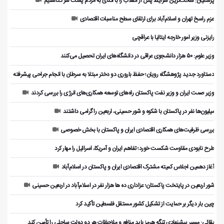
پزشکیان: سخت‌ترین شرایط پس از انقلاب را با اتکای به مردم پشت سر گذاشتیم
عزم راسخ تهران و اسلام‌آباد برای ارتقای سطح مناسبات اقتصادی
رایزنی وزیر امور خارجه ایتالیا با عراقچی
وزیر علوم: ۵۰ هزار دانشجوی عراقی در دانشگاه‌های ایران تحصیل می‌کنند
دستاورد جدید پژوهشگاه رویان؛ حفظ باروری دو دختر مبتلا به سرطان با انجام جراحی پیشرفته
وزیر صمت ایران و وزیر نفت پاکستان راه‌های توسعه همکاری‌های انرژی را بررسی کردند
میلیون‌ها نفر در پاکستان با شکوه و شور حسینی، اربعین را گرامی داشتند
بررسی ظرفیت‌های همکاری اقتصادی ایران و پاکستان با بخش خصوصی
طرح نابودی مقاومت شکست خورد؛ تفاهم ایران و آمریکا، اسرائیل را مهار کرد
آغاز دهمین اجلاس کمیته مشترک اقتصادی ایران و پاکستان در اسلام‌آباد
شور اربعین در پایتخت پاکستان؛ عزاداری ده ها هزار نفر در اسلام‌آباد در اربعین حسینی
چین بار دیگر بر حمایت از تشکیل کشور مستقل فلسطین تأکید کرد
بقائی: مسیر پیشنهادی تنگه هرمز باید منافع و ملاحظات هر دو دولت ساحلی را تأمین کند