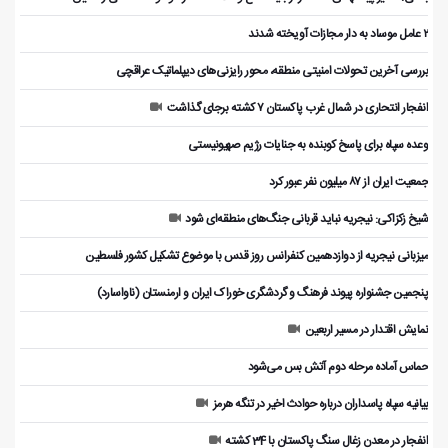
۲ عامل موساد به دار مجازات آویخته شدند
بررسی آخرین تحولات امنیتی منطقه، محور رایزنی‌های دیپلماتیک عراقچی
انفجار انتحاری در شمال غرب پاکستان ۷ کشته برجای گذاشت
وعده سپاه برای پاسخ کوبنده به جنایات رژیم صهیونیستی
جمعیت ایران از ۸۷ میلیون نفر عبور کرد
شیخ زکزاکی: نیجریه نباید قربانی جنگ‌های منطقه‌ای شود
میزبانی نیجریه از دوازدهمین کنفرانس روز قدس با موضوع تشکیل کشور فلسطین
پنجمین جشنواره پیوند فرهنگ و گردشگر‌ی خوراک ایران و ارمنستان (ناواسارد)
نمایش اقتدار در مسیر اربعین
حماس آماده مرحله دوم آتش بس می‌شود
بیانیه سپاه پاسداران درباره حوادث اخیر در تنگه هرمز
انفجار در معدن زغال سنگ پاکستان با 34 کشته