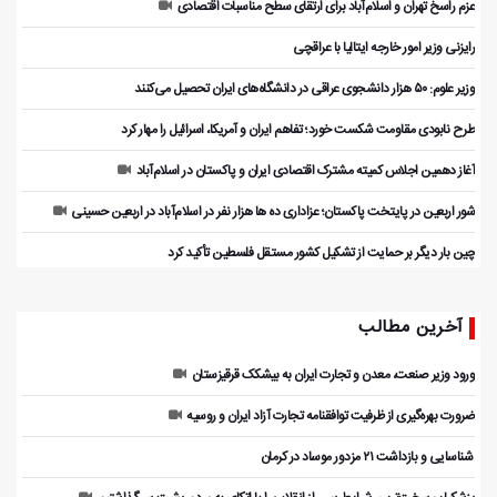
عزم راسخ تهران و اسلام‌آباد برای ارتقای سطح مناسبات اقتصادی
رایزنی وزیر امور خارجه ایتالیا با عراقچی
وزیر علوم: ۵۰ هزار دانشجوی عراقی در دانشگاه‌های ایران تحصیل می‌کنند
طرح نابودی مقاومت شکست خورد؛ تفاهم ایران و آمریکا، اسرائیل را مهار کرد
آغاز دهمین اجلاس کمیته مشترک اقتصادی ایران و پاکستان در اسلام‌آباد
شور اربعین در پایتخت پاکستان؛ عزاداری ده ها هزار نفر در اسلام‌آباد در اربعین حسینی
چین بار دیگر بر حمایت از تشکیل کشور مستقل فلسطین تأکید کرد
آخرین مطالب
ورود وزیر صنعت، معدن و تجارت ایران به بیشکک قرقیزستان
ضرورت بهره‌گیری از ظرفیت توافقنامه تجارت آزاد ایران و روسیه
️ شناسایی و بازداشت ۲۱ مزدور موساد در کرمان