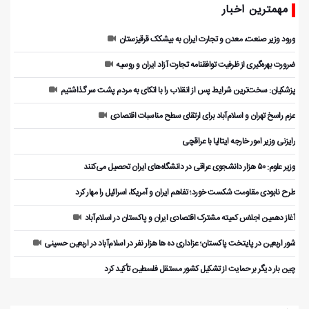
مهمترین اخبار
ورود وزیر صنعت، معدن و تجارت ایران به بیشکک قرقیزستان
ضرورت بهره‌گیری از ظرفیت توافقنامه تجارت آزاد ایران و روسیه
پزشکیان: سخت‌ترین شرایط پس از انقلاب را با اتکای به مردم پشت سر گذاشتیم
عزم راسخ تهران و اسلام‌آباد برای ارتقای سطح مناسبات اقتصادی
رایزنی وزیر امور خارجه ایتالیا با عراقچی
وزیر علوم: ۵۰ هزار دانشجوی عراقی در دانشگاه‌های ایران تحصیل می‌کنند
طرح نابودی مقاومت شکست خورد؛ تفاهم ایران و آمریکا، اسرائیل را مهار کرد
آغاز دهمین اجلاس کمیته مشترک اقتصادی ایران و پاکستان در اسلام‌آباد
شور اربعین در پایتخت پاکستان؛ عزاداری ده ها هزار نفر در اسلام‌آباد در اربعین حسینی
چین بار دیگر بر حمایت از تشکیل کشور مستقل فلسطین تأکید کرد