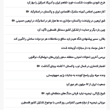
طرح نابودی مقاومت شکست خورد؛ تفاهم ایران و آمریکا، اسرائیل را مهار کرد
آغاز دهمین اجلاس کمیته مشترک اقتصادی ایران و پاکستان در اسلام‌آباد
شور اربعین در پایتخت پاکستان؛ عزاداری ده ها هزار نفر در اسلام‌آباد در اربعین حسینی
چین بار دیگر بر حمایت از تشکیل کشور مستقل فلسطین تأکید کرد
بقائی: مسیر پیشنهادی تنگه هرمز باید منافع و ملاحظات هر دو دولت ساحلی را تأمین کند
۲ عامل موساد به دار مجازات آویخته شدند
بررسی آخرین تحولات امنیتی منطقه، محور رایزنی‌های دیپلماتیک عراقچی
انفجار انتحاری در شمال غرب پاکستان ۷ کشته برجای گذاشت
وعده سپاه برای پاسخ کوبنده به جنایات رژیم صهیونیستی
جمعیت ایران از ۸۷ میلیون نفر عبور کرد
شیخ زکزاکی: نیجریه نباید قربانی جنگ‌های منطقه‌ای شود
میزبانی نیجریه از دوازدهمین کنفرانس روز قدس با موضوع تشکیل کشور فلسطین