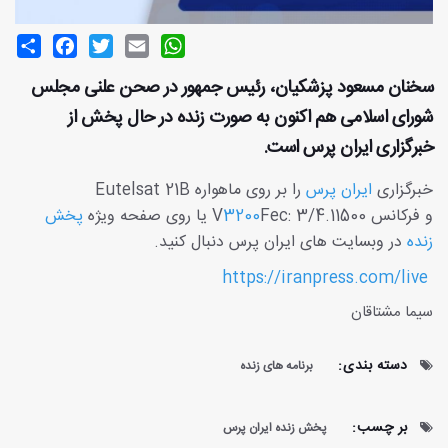
Share
Facebook
Twitter
Email
WhatsApp
سخنان مسعود پزشکیان، رئیس جمهور در صحن علنی مجلس
شورای اسلامی هم اکنون به صورت زنده در حال پخش از
خبرگزاری ایران پرس است.
خبرگزاری
ایران پرس
را بر روی ماهواره Eutelsat 21B
و فرکانس 11500.V
Fec: 3/4 یا روی صفحه ویژه
3200
پخش
زنده
در وبسایت های ایران پرس دنبال کنید.
https://iranpress.com/live
سیما مشتاقان
دسته بندی:
برنامه های زنده
بر چسب:
پخش زنده ایران پرس