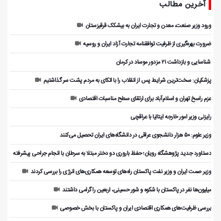
آخرین مطالب
ورود وزیر صنعت، معدن و تجارت ایران به بیشکک قرقیزستان
ضرورت بهره‌گیری از ظرفیت توافقنامه تجارت آزاد ایران و روسیه
️ شناسایی و بازداشت ۲۱ مزدور موساد در کرمان
پزشکیان: سخت‌ترین شرایط پس از انقلاب را با اتکای به مردم پشت سر گذاشتیم
عزم راسخ تهران و اسلام‌آباد برای ارتقای سطح مناسبات اقتصادی
رایزنی وزیر امور خارجه ایتالیا با عراقچی
وزیر علوم: ۵۰ هزار دانشجوی عراقی در دانشگاه‌های ایران تحصیل می‌کنند
دستاورد جدید پژوهشگاه رویان؛ حفظ باروری دو دختر مبتلا به سرطان با انجام جراحی پیشرفته
وزیر صمت ایران و وزیر نفت پاکستان راه‌های توسعه همکاری‌های انرژی را بررسی کردند
میلیون‌ها نفر در پاکستان با شکوه و شور حسینی، اربعین را گرامی داشتند
بررسی ظرفیت‌های همکاری اقتصادی ایران و پاکستان با بخش خصوصی