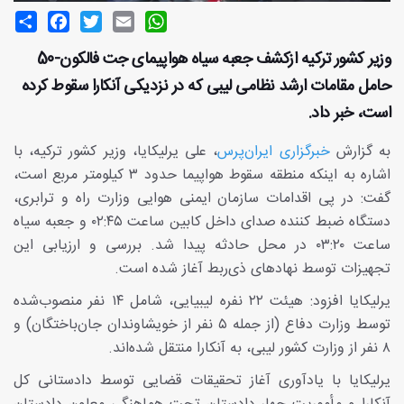
Share
Facebook
Twitter
Email
WhatsApp
وزیر کشور ترکیه ازکشف جعبه سیاه هواپیمای جت فالکون-50
حامل مقامات ارشد نظامی لیبی که در نزدیکی آنکارا سقوط کرده
است، خبر داد.
به گزارش
خبرگزاری ایران‌پرس
، علی یرلیکایا، وزیر کشور ترکیه، با
اشاره به اینکه منطقه سقوط هواپیما حدود ۳ کیلومتر مربع است،
گفت: در پی اقدامات سازمان ایمنی هوایی وزارت راه و ترابری،
دستگاه ضبط‌ کننده صدای داخل کابین ساعت ۰۲:۴۵ و جعبه سیاه
ساعت ۰۳:۲۰ در محل حادثه پیدا شد. بررسی و ارزیابی این
تجهیزات توسط نهادهای ذی‌ربط آغاز شده است.
یرلیکایا افزود: هیئت ۲۲ نفره لیبیایی، شامل ۱۴ نفر منصوب‌شده
توسط وزارت دفاع (از جمله ۵ نفر از خویشاوندان جان‌باختگان) و
۸ نفر از وزارت کشور لیبی، به آنکارا منتقل شده‌اند.
یرلیکایا با یادآوری آغاز تحقیقات قضایی توسط دادستانی کل