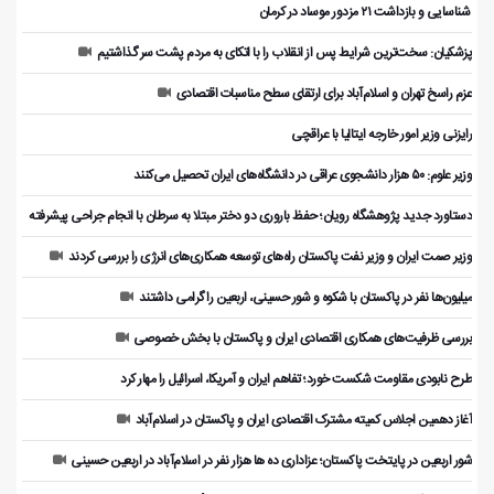
️ شناسایی و بازداشت ۲۱ مزدور موساد در کرمان
پزشکیان: سخت‌ترین شرایط پس از انقلاب را با اتکای به مردم پشت سر گذاشتیم
عزم راسخ تهران و اسلام‌آباد برای ارتقای سطح مناسبات اقتصادی
رایزنی وزیر امور خارجه ایتالیا با عراقچی
وزیر علوم: ۵۰ هزار دانشجوی عراقی در دانشگاه‌های ایران تحصیل می‌کنند
دستاورد جدید پژوهشگاه رویان؛ حفظ باروری دو دختر مبتلا به سرطان با انجام جراحی پیشرفته
وزیر صمت ایران و وزیر نفت پاکستان راه‌های توسعه همکاری‌های انرژی را بررسی کردند
میلیون‌ها نفر در پاکستان با شکوه و شور حسینی، اربعین را گرامی داشتند
بررسی ظرفیت‌های همکاری اقتصادی ایران و پاکستان با بخش خصوصی
طرح نابودی مقاومت شکست خورد؛ تفاهم ایران و آمریکا، اسرائیل را مهار کرد
آغاز دهمین اجلاس کمیته مشترک اقتصادی ایران و پاکستان در اسلام‌آباد
شور اربعین در پایتخت پاکستان؛ عزاداری ده ها هزار نفر در اسلام‌آباد در اربعین حسینی