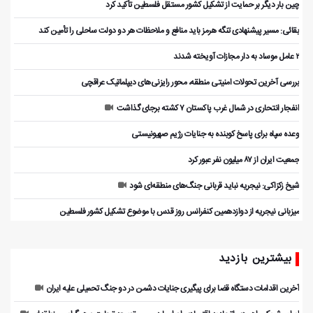
چین بار دیگر بر حمایت از تشکیل کشور مستقل فلسطین تأکید کرد
بقائی: مسیر پیشنهادی تنگه هرمز باید منافع و ملاحظات هر دو دولت ساحلی را تأمین کند
۲ عامل موساد به دار مجازات آویخته شدند
بررسی آخرین تحولات امنیتی منطقه، محور رایزنی‌های دیپلماتیک عراقچی
انفجار انتحاری در شمال غرب پاکستان ۷ کشته برجای گذاشت
وعده سپاه برای پاسخ کوبنده به جنایات رژیم صهیونیستی
جمعیت ایران از ۸۷ میلیون نفر عبور کرد
شیخ زکزاکی: نیجریه نباید قربانی جنگ‌های منطقه‌ای شود
میزبانی نیجریه از دوازدهمین کنفرانس روز قدس با موضوع تشکیل کشور فلسطین
بیشترین بازدید
آخرین اقدامات دستگاه قضا برای پیگیری جنایات دشمن در دو جنگ تحمیلی علیه ایران