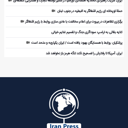
ایران، شریک راهبردی اتحادیه اقتصادی اوراسیا در مسیر توسعه تجارت و همگرایی منطقه‌ای
حملۀ توپخانه ای رژیم اشغالگر به النبطیه در جنوب لبنان
برگزاری تظاهرات در بیروت برای اعلام مخالفت با عادی سازی روابط با رژیم اشغالگر
کنایه بقائی به ترامپ: سوداگری جنگ و تقسیم غنایم خیالی
پزشکیان: روابط با همسایگان بهبود یافته است / ایران یکپارچه و متحد است
ایران: آمریکا تا رفتارش را تصحیح نکند تنگه هرمز باز نخواهد شد