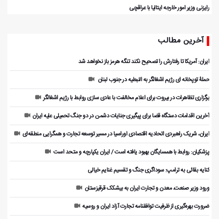
رایزنی وزیر امور خارجه ایتالیا با عراقچی
آخرین مطالب
ایران: آمریکا تا رفتارش را تصحیح نکند تنگه هرمز باز نخواهد شد
حملۀ توپخانه ای رژیم اشغالگر به النبطیه در جنوب لبنان
برگزاری تظاهرات در بیروت برای اعلام مخالفت با عادی سازی روابط با رژیم اشغالگر
آخرین اقدامات دستگاه قضا برای پیگیری جنایات دشمن در دو جنگ تحمیلی علیه ایران
ایران، شریک راهبردی اتحادیه اقتصادی اوراسیا در مسیر توسعه تجارت و همگرایی منطقه‌ای
پزشکیان: روابط با همسایگان بهبود یافته است / ایران یکپارچه و متحد است
کنایه بقائی به ترامپ: سوداگری جنگ و تقسیم غنایم خیالی
ورود وزیر صنعت، معدن و تجارت ایران به بیشکک قرقیزستان
ضرورت بهره‌گیری از ظرفیت توافقنامه تجارت آزاد ایران و روسیه