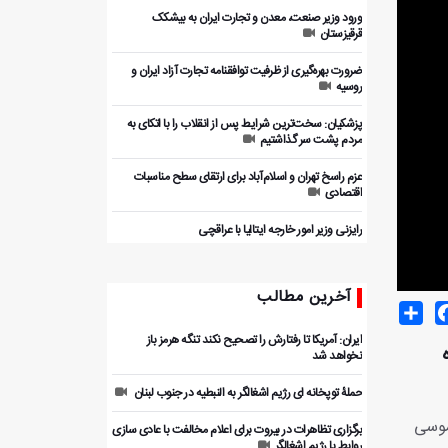
ورود وزیر صنعت، معدن و تجارت ایران به بیشکک
قرقیزستان
ضرورت بهره‌گیری از ظرفیت توافقنامه تجارت آزاد ایران و
روسیه
پزشکیان: سخت‌ترین شرایط پس از انقلاب را با اتکای به
مردم پشت سر گذاشتیم
عزم راسخ تهران و اسلام‌آباد برای ارتقای سطح مناسبات
اقتصادی
رایزنی وزیر امور خارجه ایتالیا با عراقچی
آخرین مطالب
Share
Facebo
T
ایران: آمریکا تا رفتارش را تصحیح نکند تنگه هرمز باز
نخواهد شد
حملۀ توپخانه ای رژیم اشغالگر به النبطیه در جنوب لبنان
موسی
برگزاری تظاهرات در بیروت برای اعلام مخالفت با عادی سازی
روابط با رژیم اشغالگر