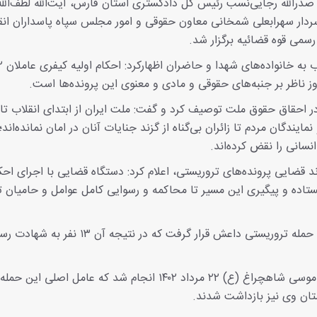
درالله رجایی‌نسب رئیس کل دادگستری استان فارس، آیت‌الله لطف‌الله
 سردار سهرابعلی شمخانی معاون حقوقی و امور مجلس سپاه پاسداران انق
سمی قوه قضائیه برگزار شد.
رئیس کل دادگستری استان فارس در این نشست خطاب به خانواده
ز ناظر بر جنبه‌های حقوقی و مادی و معنوی این پرونده‌ها است.
ر احقاق حقوق ملت توصیف کرد و گفت: ملت ایران از ابتدای انقلاب تا
ایندگان مردم تا زائران بی‌گناه از گزند جنایات آنان در امان نمانده‌اند؛ 
سانی را نقض کرده‌اند.
 قضایی پرونده‌های تروریستی، اعلام کرد: دستگاه قضایی با اجرای احک
تاده و پیگیری این مسیر تا محاکمه و رسوایی کامل عوامل و حامیان ت
حرم شاهچراغ(ع) چهارشنبه چهارم آبان سال ۱۴۰۱ مورد حمله تروریستی داعش قرار گرفت که در ن
دومین حمله تروریستی به حرم مطهر حضرت احمد بن موسی شاهچراغ (ع) ۲۲ مرداد ۱۴۰۲ انجام شد که عامل اصلی این
تان وی نیز بازداشت شدند.