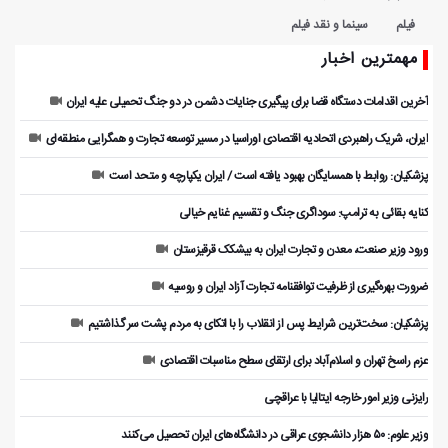
فیلم
سینما و نقد فیلم
مهمترین اخبار
آخرین اقدامات دستگاه قضا برای پیگیری جنایات دشمن در دو جنگ تحمیلی علیه ایران
ایران، شریک راهبردی اتحادیه اقتصادی اوراسیا در مسیر توسعه تجارت و همگرایی منطقه‌ای
پزشکیان: روابط با همسایگان بهبود یافته است / ایران یکپارچه و متحد است
کنایه بقائی به ترامپ: سوداگری جنگ و تقسیم غنایم خیالی
ورود وزیر صنعت، معدن و تجارت ایران به بیشکک قرقیزستان
ضرورت بهره‌گیری از ظرفیت توافقنامه تجارت آزاد ایران و روسیه
پزشکیان: سخت‌ترین شرایط پس از انقلاب را با اتکای به مردم پشت سر گذاشتیم
عزم راسخ تهران و اسلام‌آباد برای ارتقای سطح مناسبات اقتصادی
رایزنی وزیر امور خارجه ایتالیا با عراقچی
وزیر علوم: ۵۰ هزار دانشجوی عراقی در دانشگاه‌های ایران تحصیل می‌کنند