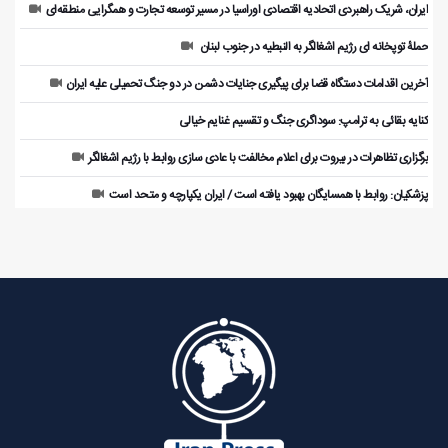
ایران، شریک راهبردی اتحادیه اقتصادی اوراسیا در مسیر توسعه تجارت و همگرایی منطقه‌ای
حملۀ توپخانه ای رژیم اشغالگر به النبطیه در جنوب لبنان
آخرین اقدامات دستگاه قضا برای پیگیری جنایات دشمن در دو جنگ تحمیلی علیه ایران
کنایه بقائی به ترامپ: سوداگری جنگ و تقسیم غنایم خیالی
برگزاری تظاهرات در بیروت برای اعلام مخالفت با عادی سازی روابط با رژیم اشغالگر
پزشکیان: روابط با همسایگان بهبود یافته است / ایران یکپارچه و متحد است