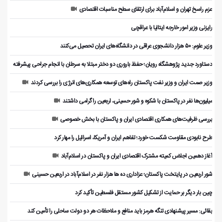
عزم راسخ تهران و اسلام‌آباد برای ارتقای سطح مناسبات اقتصادی
رایزنی وزیر امور خارجه ایتالیا با عراقچی
وزیر علوم: ۵۰ هزار دانشجوی عراقی در دانشگاه‌های ایران تحصیل می‌کنند
دستاورد جدید پژوهشگاه رویان؛ حفظ باروری دو دختر مبتلا به سرطان با انجام جراحی پیشرفته
وزیر صمت ایران و وزیر نفت پاکستان راه‌های توسعه همکاری‌های انرژی را بررسی کردند
میلیون‌ها نفر در پاکستان با شکوه و شور حسینی، اربعین را گرامی داشتند
بررسی ظرفیت‌های همکاری اقتصادی ایران و پاکستان با بخش خصوصی
طرح نابودی مقاومت شکست خورد؛ تفاهم ایران و آمریکا، اسرائیل را مهار کرد
آغاز دهمین اجلاس کمیته مشترک اقتصادی ایران و پاکستان در اسلام‌آباد
شور اربعین در پایتخت پاکستان؛ عزاداری ده ها هزار نفر در اسلام‌آباد در اربعین حسینی
چین بار دیگر بر حمایت از تشکیل کشور مستقل فلسطین تأکید کرد
بقائی: مسیر پیشنهادی تنگه هرمز باید منافع و ملاحظات هر دو دولت ساحلی را تأمین کند