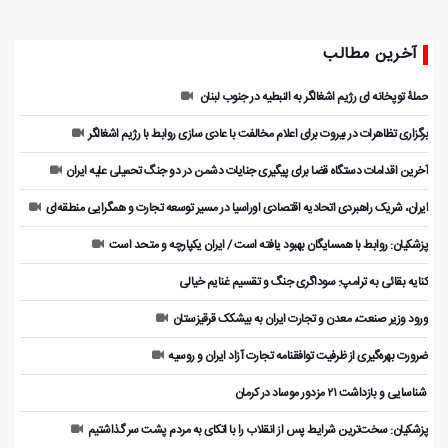
آخرین مطالب
حملۀ توپخانه ای رژیم اشغالگر به النبطیه در جنوب لبنان
برگزاری تظاهرات در بیروت برای اعلام مخالفت با عادی سازی روابط با رژیم اشغالگر
آخرین اقدامات دستگاه قضا برای پیگیری جنایات دشمن در دو جنگ تحمیلی علیه ایران
ایران، شریک راهبردی اتحادیه اقتصادی اوراسیا در مسیر توسعه تجارت و همگرایی منطقه‌ای
پزشکیان: روابط با همسایگان بهبود یافته است / ایران یکپارچه و متحد است
کنایه بقائی به ترامپ: سوداگری جنگ و تقسیم غنایم خیالی
ورود وزیر صنعت، معدن و تجارت ایران به بیشکک قرقیزستان
ضرورت بهره‌گیری از ظرفیت توافقنامه تجارت آزاد ایران و روسیه
️ شناسایی و بازداشت ۲۱ مزدور موساد در کرمان
پزشکیان: سخت‌ترین شرایط پس از انقلاب را با اتکای به مردم پشت سر گذاشتیم