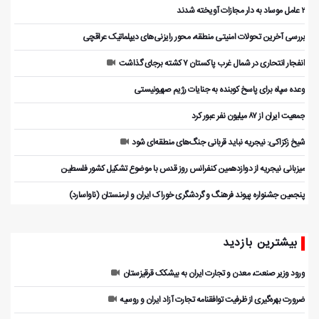
۲ عامل موساد به دار مجازات آویخته شدند
بررسی آخرین تحولات امنیتی منطقه، محور رایزنی‌های دیپلماتیک عراقچی
انفجار انتحاری در شمال غرب پاکستان ۷ کشته برجای گذاشت
وعده سپاه برای پاسخ کوبنده به جنایات رژیم صهیونیستی
جمعیت ایران از ۸۷ میلیون نفر عبور کرد
شیخ زکزاکی: نیجریه نباید قربانی جنگ‌های منطقه‌ای شود
میزبانی نیجریه از دوازدهمین کنفرانس روز قدس با موضوع تشکیل کشور فلسطین
پنجمین جشنواره پیوند فرهنگ و گردشگر‌ی خوراک ایران و ارمنستان (ناواسارد)
بیشترین بازدید
ورود وزیر صنعت، معدن و تجارت ایران به بیشکک قرقیزستان
ضرورت بهره‌گیری از ظرفیت توافقنامه تجارت آزاد ایران و روسیه