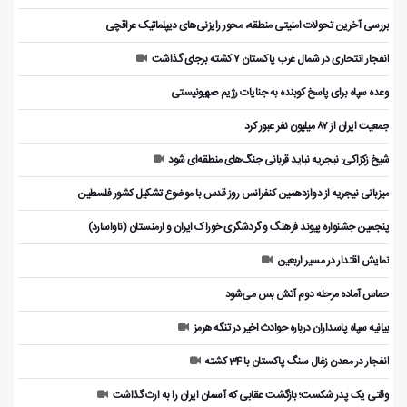
بررسی آخرین تحولات امنیتی منطقه، محور رایزنی‌های دیپلماتیک عراقچی
انفجار انتحاری در شمال غرب پاکستان ۷ کشته برجای گذاشت
وعده سپاه برای پاسخ کوبنده به جنایات رژیم صهیونیستی
جمعیت ایران از ۸۷ میلیون نفر عبور کرد
شیخ زکزاکی: نیجریه نباید قربانی جنگ‌های منطقه‌ای شود
میزبانی نیجریه از دوازدهمین کنفرانس روز قدس با موضوع تشکیل کشور فلسطین
پنجمین جشنواره پیوند فرهنگ و گردشگر‌ی خوراک ایران و ارمنستان (ناواسارد)
نمایش اقتدار در مسیر اربعین
حماس آماده مرحله دوم آتش بس می‌شود
بیانیه سپاه پاسداران درباره حوادث اخیر در تنگه هرمز
انفجار در معدن زغال سنگ پاکستان با 34 کشته
وقتی یک پدر شکست؛ بازگشت عقابی که آسمان ایران را به ارث گذاشت