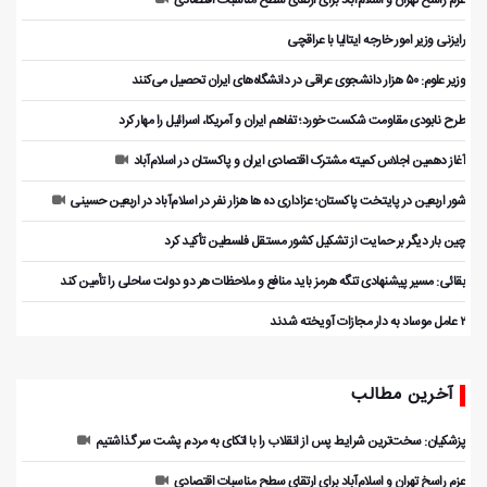
عزم راسخ تهران و اسلام‌آباد برای ارتقای سطح مناسبات اقتصادی
رایزنی وزیر امور خارجه ایتالیا با عراقچی
وزیر علوم: ۵۰ هزار دانشجوی عراقی در دانشگاه‌های ایران تحصیل می‌کنند
طرح نابودی مقاومت شکست خورد؛ تفاهم ایران و آمریکا، اسرائیل را مهار کرد
آغاز دهمین اجلاس کمیته مشترک اقتصادی ایران و پاکستان در اسلام‌آباد
شور اربعین در پایتخت پاکستان؛ عزاداری ده ها هزار نفر در اسلام‌آباد در اربعین حسینی
چین بار دیگر بر حمایت از تشکیل کشور مستقل فلسطین تأکید کرد
بقائی: مسیر پیشنهادی تنگه هرمز باید منافع و ملاحظات هر دو دولت ساحلی را تأمین کند
۲ عامل موساد به دار مجازات آویخته شدند
آخرین مطالب
پزشکیان: سخت‌ترین شرایط پس از انقلاب را با اتکای به مردم پشت سر گذاشتیم
عزم راسخ تهران و اسلام‌آباد برای ارتقای سطح مناسبات اقتصادی