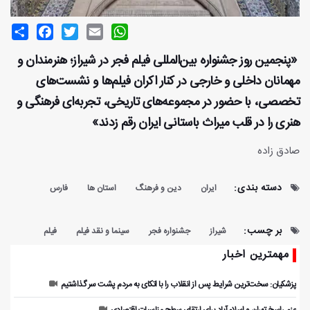
Share
Facebook
Twitter
Email
WhatsApp
«پنجمین روز جشنواره بین‌المللی فیلم فجر در شیراز؛ هنرمندان و
مهمانان داخلی و خارجی در کنار اکران فیلم‌ها و نشست‌های
تخصصی، با حضور در مجموعه‌های تاریخی، تجربه‌ای فرهنگی و
هنری را در قلب میراث باستانی ایران رقم زدند»
صادق زاده
دسته بندی:
ایران
دین و فرهنگ
استان ها
فارس
بر چسب:
شیراز
جشنواره فجر
سینما و نقد فیلم
فیلم
مهمترین اخبار
پزشکیان: سخت‌ترین شرایط پس از انقلاب را با اتکای به مردم پشت سر گذاشتیم