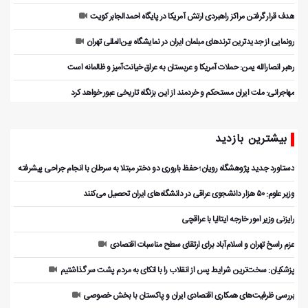
هدف قرار گرفتن مراکز راهبردی ارتش آمریکا در پایگاه احمدالجابر کویت
رونمایی از جدیدترین ترندهای مبلمان ایران در نمایشگاه بین‌المللی تهران
رهبر انصارالله یمن: حملات آمریکا و عربستان به عراق خیانت‌آمیز و ظالمانه است
مهاجرانی: ملت ایران مستحکم و خردمند از این بزنگاه تاریخی عبور خواهد کرد
بیشترین بازدید
دستاورد جدید پژوهشگاه رویان؛ حفظ باروری دو دختر مبتلا به سرطان با انجام جراحی پیشرفته
وزیر علوم: ۵۰ هزار دانشجوی عراقی در دانشگاه‌های ایران تحصیل می‌کنند
رایزنی وزیر امور خارجه ایتالیا با عراقچی
عزم راسخ تهران و اسلام‌آباد برای ارتقای سطح مناسبات اقتصادی
پزشکیان: سخت‌ترین شرایط پس از انقلاب را با اتکای به مردم پشت سر گذاشتیم
بررسی ظرفیت‌های همکاری اقتصادی ایران و پاکستان با بخش خصوصی