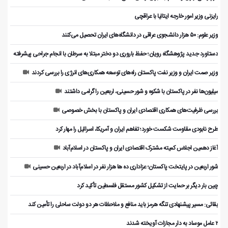
رایزنی وزیر امور خارجه ایتالیا با عراقچی
وزیر علوم: ۵۰ هزار دانشجوی عراقی در دانشگاه‌های ایران تحصیل می‌کنند
دستاورد جدید پژوهشگاه رویان؛ حفظ باروری دو دختر مبتلا به سرطان با انجام جراحی پیشرفته
وزیر صمت ایران و وزیر نفت پاکستان راه‌های توسعه همکاری‌های انرژی را بررسی کردند
میلیون‌ها نفر در پاکستان با شکوه و شور حسینی، اربعین را گرامی داشتند
بررسی ظرفیت‌های همکاری اقتصادی ایران و پاکستان با بخش خصوصی
طرح نابودی مقاومت شکست خورد؛ تفاهم ایران و آمریکا، اسرائیل را مهار کرد
آغاز دهمین اجلاس کمیته مشترک اقتصادی ایران و پاکستان در اسلام‌آباد
شور اربعین در پایتخت پاکستان؛ عزاداری ده ها هزار نفر در اسلام‌آباد در اربعین حسینی
چین بار دیگر بر حمایت از تشکیل کشور مستقل فلسطین تأکید کرد
بقائی: مسیر پیشنهادی تنگه هرمز باید منافع و ملاحظات هر دو دولت ساحلی را تأمین کند
۲ عامل موساد به دار مجازات آویخته شدند