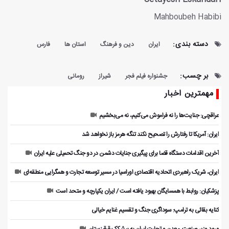
Mahboubeh Habibi
دسته بندی:
ایران
دین و فرهنگ
استان ها
فارس
بر چسب:
جشنواره فیلم فجر
شیراز
رومانی
مهمترین اخبار
عراقچی: جنایت‌ها را نه فراموش می‌کنیم، نه می‌بخشیم
ایران: آمریکا تا رفتارش را تصحیح نکند تنگه هرمز باز نخواهد شد
آخرین اقدامات دستگاه قضا برای پیگیری جنایات دشمن در دو جنگ تحمیلی علیه ایران
ایران، شریک راهبردی اتحادیه اقتصادی اوراسیا در مسیر توسعه تجارت و همگرایی منطقه‌ای
پزشکیان: روابط با همسایگان بهبود یافته است / ایران یکپارچه و متحد است
کنایه بقائی به ترامپ: سوداگری جنگ و تقسیم غنایم خیالی