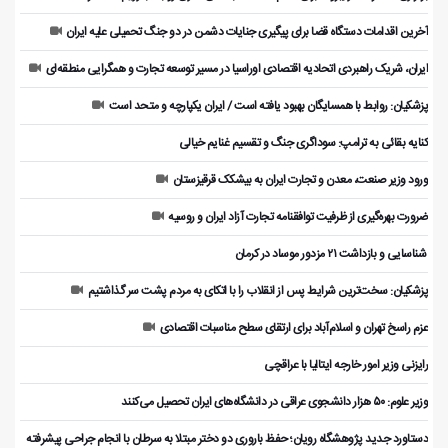
آخرین اقدامات دستگاه قضا برای پیگیری جنایات دشمن در دو جنگ تحمیلی علیه ایران
ایران، شریک راهبردی اتحادیه اقتصادی اوراسیا در مسیر توسعه تجارت و همگرایی منطقه‌ای
پزشکیان: روابط با همسایگان بهبود یافته است / ایران یکپارچه و متحد است
کنایه بقائی به ترامپ: سوداگری جنگ و تقسیم غنایم خیالی
ورود وزیر صنعت، معدن و تجارت ایران به بیشکک قرقیزستان
ضرورت بهره‌گیری از ظرفیت توافقنامه تجارت آزاد ایران و روسیه
️ شناسایی و بازداشت ۲۱ مزدور موساد در کرمان
پزشکیان: سخت‌ترین شرایط پس از انقلاب را با اتکای به مردم پشت سر گذاشتیم
عزم راسخ تهران و اسلام‌آباد برای ارتقای سطح مناسبات اقتصادی
رایزنی وزیر امور خارجه ایتالیا با عراقچی
وزیر علوم: ۵۰ هزار دانشجوی عراقی در دانشگاه‌های ایران تحصیل می‌کنند
دستاورد جدید پژوهشگاه رویان؛ حفظ باروری دو دختر مبتلا به سرطان با انجام جراحی پیشرفته