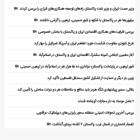
وزیر صمت ایران و وزیر نفت پاکستان راه‌های توسعه همکاری‌های انرژی را بررسی کردند
میلیون‌ها نفر در پاکستان با شکوه و شور حسینی، اربعین را گرامی داشتند
بررسی ظرفیت‌های همکاری اقتصادی ایران و پاکستان با بخش خصوصی
طرح نابودی مقاومت شکست خورد؛ تفاهم ایران و آمریکا، اسرائیل را مهار کرد
آغاز دهمین اجلاس کمیته مشترک اقتصادی ایران و پاکستان در اسلام‌آباد
شور اربعین در پایتخت پاکستان؛ عزاداری ده ها هزار نفر در اسلام‌آباد در اربعین حسینی
چین بار دیگر بر حمایت از تشکیل کشور مستقل فلسطین تأکید کرد
بقائی: مسیر پیشنهادی تنگه هرمز باید منافع و ملاحظات هر دو دولت ساحلی را تأمین کند
۲ عامل موساد به دار مجازات آویخته شدند
بررسی آخرین تحولات امنیتی منطقه، محور رایزنی‌های دیپلماتیک عراقچی
انفجار انتحاری در شمال غرب پاکستان ۷ کشته برجای گذاشت