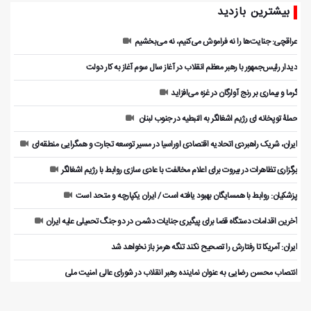
بیشترین بازدید
عراقچی: جنایت‌ها را نه فراموش می‌کنیم، نه می‌بخشیم
دیدار رئیس‌جمهور با رهبر معظم انقلاب در آغاز سال سوم آغاز به کار دولت
گرما و بیماری بر رنج آوارگان در غزه می‌افزاید
حملۀ توپخانه ای رژیم اشغالگر به النبطیه در جنوب لبنان
ایران، شریک راهبردی اتحادیه اقتصادی اوراسیا در مسیر توسعه تجارت و همگرایی منطقه‌ای
برگزاری تظاهرات در بیروت برای اعلام مخالفت با عادی سازی روابط با رژیم اشغالگر
پزشکیان: روابط با همسایگان بهبود یافته است / ایران یکپارچه و متحد است
آخرین اقدامات دستگاه قضا برای پیگیری جنایات دشمن در دو جنگ تحمیلی علیه ایران
ایران: آمریکا تا رفتارش را تصحیح نکند تنگه هرمز باز نخواهد شد
انتصاب محسن رضایی به عنوان نماینده رهبر انقلاب در شورای عالی امنیت ملی