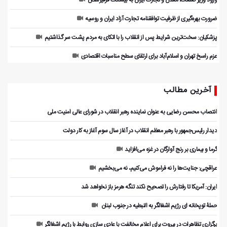
ورود وزیر صنعت، معدن و تجارت ایران به بیشکک قرقیزستان
ضرورت بهره‌گیری از ظرفیت توافقنامه تجارت آزاد ایران و روسیه
پزشکیان: سخت‌ترین شرایط پس از انقلاب را با اتکای به مردم پشت سر گذاشتیم
عزم راسخ تهران و اسلام‌آباد برای ارتقای سطح مناسبات اقتصادی
آخرین مطالب
انتصاب محسن رضایی به عنوان نماینده رهبر انقلاب در شورای عالی امنیت ملی
دیدار رئیس‌جمهور با رهبر معظم انقلاب در آغاز سال سوم آغاز به کار دولت
گرما و بیماری بر رنج آوارگان در غزه می‌افزاید
عراقچی: جنایت‌ها را نه فراموش می‌کنیم، نه می‌بخشیم
ایران: آمریکا تا رفتارش را تصحیح نکند تنگه هرمز باز نخواهد شد
حملۀ توپخانه ای رژیم اشغالگر به النبطیه در جنوب لبنان
برگزاری تظاهرات در بیروت برای اعلام مخالفت با عادی سازی روابط با رژیم اشغالگر