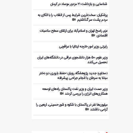
️ شناسایی و بازداشت ۲۱ مزدور موساد در کرمان
پزشکیان: سخت‌ترین شرایط پس از انقلاب را با اتکای به
مردم پشت سر گذاشتیم
عزم راسخ تهران و اسلام‌آباد برای ارتقای سطح مناسبات
اقتصادی
رایزنی وزیر امور خارجه ایتالیا با عراقچی
وزیر علوم: ۵۰ هزار دانشجوی عراقی در دانشگاه‌های ایران
تحصیل می‌کنند
دستاورد جدید پژوهشگاه رویان؛ حفظ باروری دو دختر
مبتلا به سرطان با انجام جراحی پیشرفته
وزیر صمت ایران و وزیر نفت پاکستان راه‌های توسعه
همکاری‌های انرژی را بررسی کردند
میلیون‌ها نفر در پاکستان با شکوه و شور حسینی، اربعین را
گرامی داشتند
بررسی ظرفیت‌های همکاری اقتصادی ایران و پاکستان با
بخش خصوصی