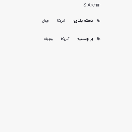
S.Archin
دسته بندی:
امریکا
جهان
بر چسب:
آمریکا
ونزوئلا