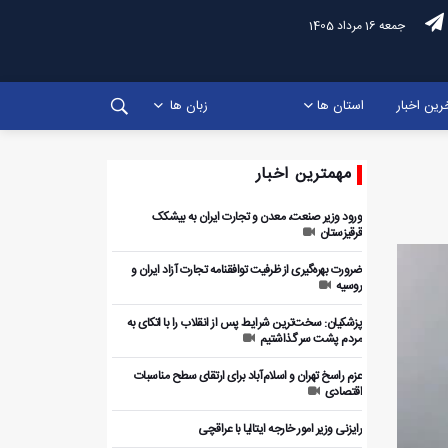
جمعه 16 مرداد 1405
رین اخبار
استان ها
زبان ها
مهمترین اخبار
ورود وزیر صنعت، معدن و تجارت ایران به بیشکک
قرقیزستان
ضرورت بهره‌گیری از ظرفیت توافقنامه تجارت آزاد ایران و
روسیه
پزشکیان: سخت‌ترین شرایط پس از انقلاب را با اتکای به
مردم پشت سر گذاشتیم
عزم راسخ تهران و اسلام‌آباد برای ارتقای سطح مناسبات
اقتصادی
رایزنی وزیر امور خارجه ایتالیا با عراقچی