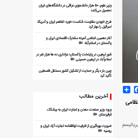
وزیر علوم: ۵۰ هزار دانشجوی عراقی در دانشگاه‌های ایران
تحصیل می‌کنند
طرح نابودی مقاومت شکست خورد؛ تفاهم ایران و آمریکا،
اسرائیل را مهار کرد
آغاز دهمین اجلاس کمیته مشترک اقتصادی ایران و
پاکستان در اسلام‌آباد
شور اربعین در پایتخت پاکستان؛ عزاداری ده ها هزار نفر در
اسلام‌آباد در اربعین حسینی
چین بار دیگر بر حمایت از تشکیل کشور مستقل فلسطین
تأکید کرد
Share
Facebo
T
آخرین مطالب
نظامی
ورود وزیر صنعت، معدن و تجارت ایران به بیشکک
قرقیزستان
ریالیسم
ضرورت بهره‌گیری از ظرفیت توافقنامه تجارت آزاد ایران و
روسیه