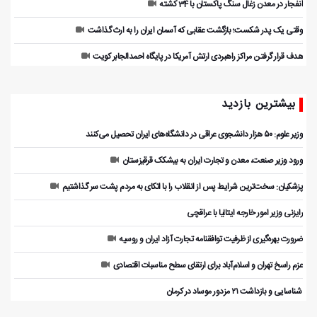
انفجار در معدن زغال سنگ پاکستان با 34 کشته
وقتی یک پدر شکست؛ بازگشت عقابی که آسمان ایران را به ارث گذاشت
هدف قرار گرفتن مراکز راهبردی ارتش آمریکا در پایگاه احمدالجابر کویت
بیشترین بازدید
وزیر علوم: ۵۰ هزار دانشجوی عراقی در دانشگاه‌های ایران تحصیل می‌کنند
ورود وزیر صنعت، معدن و تجارت ایران به بیشکک قرقیزستان
پزشکیان: سخت‌ترین شرایط پس از انقلاب را با اتکای به مردم پشت سر گذاشتیم
رایزنی وزیر امور خارجه ایتالیا با عراقچی
ضرورت بهره‌گیری از ظرفیت توافقنامه تجارت آزاد ایران و روسیه
عزم راسخ تهران و اسلام‌آباد برای ارتقای سطح مناسبات اقتصادی
️ شناسایی و بازداشت ۲۱ مزدور موساد در کرمان