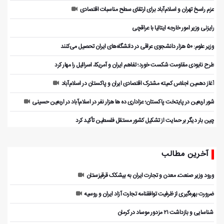
عزم راسخ تهران و اسلام‌آباد برای ارتقای سطح مناسبات اقتصادی
رایزنی وزیر امور خارجه ایتالیا با عراقچی
وزیر علوم: ۵۰ هزار دانشجوی عراقی در دانشگاه‌های ایران تحصیل می‌کنند
طرح نابودی مقاومت شکست خورد؛ تفاهم ایران و آمریکا، اسرائیل را مهار کرد
آغاز دهمین اجلاس کمیته مشترک اقتصادی ایران و پاکستان در اسلام‌آباد
شور اربعین در پایتخت پاکستان؛ عزاداری ده ها هزار نفر در اسلام‌آباد در اربعین حسینی
چین بار دیگر بر حمایت از تشکیل کشور مستقل فلسطین تأکید کرد
آخرین مطالب
ورود وزیر صنعت، معدن و تجارت ایران به بیشکک قرقیزستان
ضرورت بهره‌گیری از ظرفیت توافقنامه تجارت آزاد ایران و روسیه
️ شناسایی و بازداشت ۲۱ مزدور موساد در کرمان