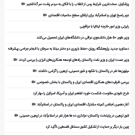
پزشکیان: سخت‌ترین شرایط پس از انقلاب را با اتکای به مردم پشت سر گذاشتیم
عزم راسخ تهران و اسلام‌آباد برای ارتقای سطح مناسبات اقتصادی
رایزنی وزیر امور خارجه ایتالیا با عراقچی
وزیر علوم: ۵۰ هزار دانشجوی عراقی در دانشگاه‌های ایران تحصیل می‌کنند
دستاورد جدید پژوهشگاه رویان؛ حفظ باروری دو دختر مبتلا به سرطان با انجام جراحی پیشرفته
وزیر صمت ایران و وزیر نفت پاکستان راه‌های توسعه همکاری‌های انرژی را بررسی کردند
میلیون‌ها نفر در پاکستان با شکوه و شور حسینی، اربعین را گرامی داشتند
بررسی ظرفیت‌های همکاری اقتصادی ایران و پاکستان با بخش خصوصی
طرح نابودی مقاومت شکست خورد؛ تفاهم ایران و آمریکا، اسرائیل را مهار کرد
آغاز دهمین اجلاس کمیته مشترک اقتصادی ایران و پاکستان در اسلام‌آباد
شور اربعین در پایتخت پاکستان؛ عزاداری ده ها هزار نفر در اسلام‌آباد در اربعین حسینی
چین بار دیگر بر حمایت از تشکیل کشور مستقل فلسطین تأکید کرد