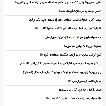
بقائی: مسیر پیشنهادی تنگه هرمز باید منافع و ملاحظات هر دو دولت ساحلی را تأمین کند
۲ عامل موساد به دار مجازات آویخته شدند
بررسی آخرین تحولات امنیتی منطقه، محور رایزنی‌های دیپلماتیک عراقچی
انفجار انتحاری در شمال غرب پاکستان ۷ کشته برجای گذاشت
وعده سپاه برای پاسخ کوبنده به جنایات رژیم صهیونیستی
جمعیت ایران از ۸۷ میلیون نفر عبور کرد
شیخ زکزاکی: نیجریه نباید قربانی جنگ‌های منطقه‌ای شود
میزبانی نیجریه از دوازدهمین کنفرانس روز قدس با موضوع تشکیل کشور فلسطین
پنجمین جشنواره پیوند فرهنگ و گردشگر‌ی خوراک ایران و ارمنستان (ناواسارد)
نمایش اقتدار در مسیر اربعین
حماس آماده مرحله دوم آتش بس می‌شود
بیانیه سپاه پاسداران درباره حوادث اخیر در تنگه هرمز