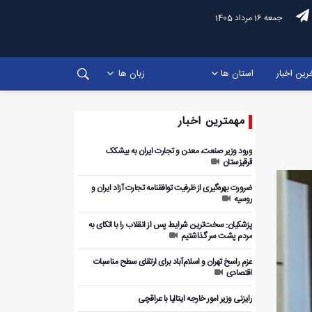
جمعه 16 مرداد 1405
رین اخبار
استان ها
زبان ها
مهمترین اخبار
ورود وزیر صنعت، معدن و تجارت ایران به بیشکک
قرقیزستان
ضرورت بهره‌گیری از ظرفیت توافقنامه تجارت آزاد ایران و
روسیه
پزشکیان: سخت‌ترین شرایط پس از انقلاب را با اتکای به
مردم پشت سر گذاشتیم
عزم راسخ تهران و اسلام‌آباد برای ارتقای سطح مناسبات
اقتصادی
رایزنی وزیر امور خارجه ایتالیا با عراقچی