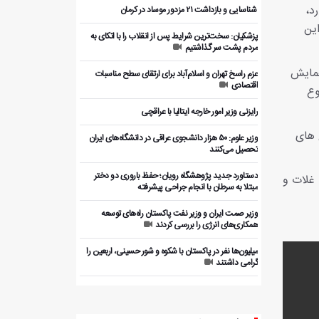
د،
️ شناسایی و بازداشت ۲۱ مزدور موساد در کرمان
این
پزشکیان: سخت‌ترین شرایط پس از انقلاب را با اتکای به
مردم پشت سر گذاشتیم
همایش
عزم راسخ تهران و اسلام‌آباد برای ارتقای سطح مناسبات
اقتصادی
وع
رایزنی وزیر امور خارجه ایتالیا با عراقچی
 طرح های
وزیر علوم: ۵۰ هزار دانشجوی عراقی در دانشگاه‌های ایران
تحصیل می‌کنند
دستاورد جدید پژوهشگاه رویان؛ حفظ باروری دو دختر
 غلات و
مبتلا به سرطان با انجام جراحی پیشرفته
وزیر صمت ایران و وزیر نفت پاکستان راه‌های توسعه
همکاری‌های انرژی را بررسی کردند
میلیون‌ها نفر در پاکستان با شکوه و شور حسینی، اربعین را
گرامی داشتند
بررسی ظرفیت‌های همکاری اقتصادی ایران و پاکستان با
بخش خصوصی