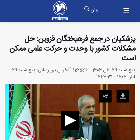
زبان
پزشکیان در جمع فرهیختگان قزوین: حل
مشکلات کشور با وحدت و حرکت علمی ممکن
است
پنج شنبه 29 آبان 1404 - 11:25:16 [ آخرین بروزرسانی: پنج شنبه 29
آبان 1404 - 21:3:31 ]