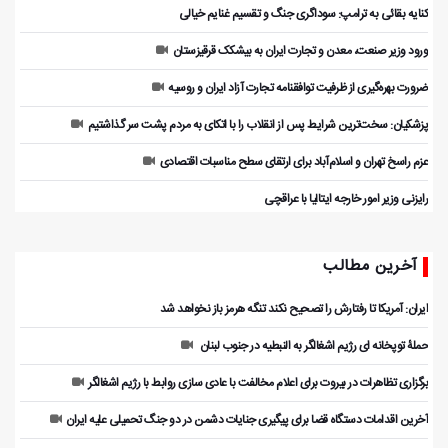
کنایه بقائی به ترامپ: سوداگری جنگ و تقسیم غنایم خیالی
ورود وزیر صنعت، معدن و تجارت ایران به بیشکک قرقیزستان
ضرورت بهره‌گیری از ظرفیت توافقنامه تجارت آزاد ایران و روسیه
پزشکیان: سخت‌ترین شرایط پس از انقلاب را با اتکای به مردم پشت سر گذاشتیم
عزم راسخ تهران و اسلام‌آباد برای ارتقای سطح مناسبات اقتصادی
رایزنی وزیر امور خارجه ایتالیا با عراقچی
آخرین مطالب
ایران: آمریکا تا رفتارش را تصحیح نکند تنگه هرمز باز نخواهد شد
حملۀ توپخانه ای رژیم اشغالگر به النبطیه در جنوب لبنان
برگزاری تظاهرات در بیروت برای اعلام مخالفت با عادی سازی روابط با رژیم اشغالگر
آخرین اقدامات دستگاه قضا برای پیگیری جنایات دشمن در دو جنگ تحمیلی علیه ایران