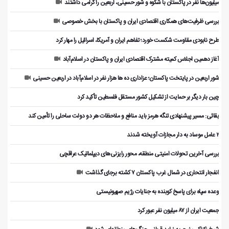
میلیون‌ها نفر در پاکستان با شکوه و شور حسینی، اربعین را گرامی داشتند
بررسی ظرفیت‌های همکاری اقتصادی ایران و پاکستان با بخش خصوصی
طرح نابودی مقاومت شکست خورد؛ تفاهم ایران و آمریکا، اسرائیل را مهار کرد
آغاز دهمین اجلاس کمیته مشترک اقتصادی ایران و پاکستان در اسلام‌آباد
شور اربعین در پایتخت پاکستان؛ عزاداری ده ها هزار نفر در اسلام‌آباد در اربعین حسینی
چین بار دیگر بر حمایت از تشکیل کشور مستقل فلسطین تأکید کرد
بقائی: مسیر پیشنهادی تنگه هرمز باید منافع و ملاحظات هر دو دولت ساحلی را تأمین کند
۲ عامل موساد به دار مجازات آویخته شدند
بررسی آخرین تحولات امنیتی منطقه، محور رایزنی‌های دیپلماتیک عراقچی
انفجار انتحاری در شمال غرب پاکستان ۷ کشته برجای گذاشت
وعده سپاه برای پاسخ کوبنده به جنایات رژیم صهیونیستی
جمعیت ایران از ۸۷ میلیون نفر عبور کرد