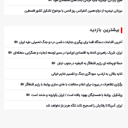
شیخ زکزاکی: نیجریه نباید قربانی جنگ‌های منطقه‌ای شود
میزبانی نیجریه از دوازدهمین کنفرانس روز قدس با موضوع تشکیل کشور فلسطین
بیشترین بازدید
آخرین اقدامات دستگاه قضا برای پیگیری جنایات دشمن در دو جنگ تحمیلی علیه ایران
ایران، شریک راهبردی اتحادیه اقتصادی اوراسیا در مسیر توسعه تجارت و همگرایی منطقه‌ای
حملۀ توپخانه ای رژیم اشغالگر به النبطیه در جنوب لبنان
کنایه بقائی به ترامپ: سوداگری جنگ و تقسیم غنایم خیالی
برگزاری تظاهرات در بیروت برای اعلام مخالفت با عادی سازی روابط با رژیم اشغالگر
پزشکیان: روابط با همسایگان بهبود یافته است / ایران یکپارچه و متحد است
ایران: آمریکا تا رفتارش را تصحیح نکند تنگه هرمز باز نخواهد شد