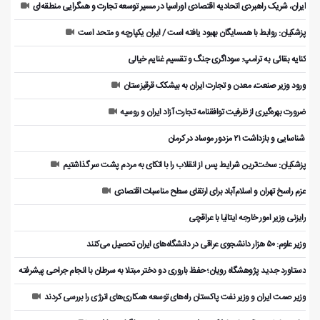
ایران، شریک راهبردی اتحادیه اقتصادی اوراسیا در مسیر توسعه تجارت و همگرایی منطقه‌ای
پزشکیان: روابط با همسایگان بهبود یافته است / ایران یکپارچه و متحد است
کنایه بقائی به ترامپ: سوداگری جنگ و تقسیم غنایم خیالی
ورود وزیر صنعت، معدن و تجارت ایران به بیشکک قرقیزستان
ضرورت بهره‌گیری از ظرفیت توافقنامه تجارت آزاد ایران و روسیه
️ شناسایی و بازداشت ۲۱ مزدور موساد در کرمان
پزشکیان: سخت‌ترین شرایط پس از انقلاب را با اتکای به مردم پشت سر گذاشتیم
عزم راسخ تهران و اسلام‌آباد برای ارتقای سطح مناسبات اقتصادی
رایزنی وزیر امور خارجه ایتالیا با عراقچی
وزیر علوم: ۵۰ هزار دانشجوی عراقی در دانشگاه‌های ایران تحصیل می‌کنند
دستاورد جدید پژوهشگاه رویان؛ حفظ باروری دو دختر مبتلا به سرطان با انجام جراحی پیشرفته
وزیر صمت ایران و وزیر نفت پاکستان راه‌های توسعه همکاری‌های انرژی را بررسی کردند