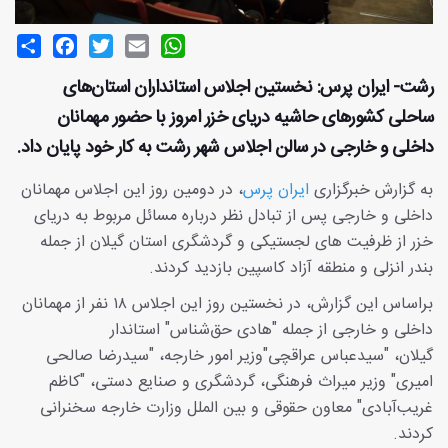
Share
Facebook
Twitter
Email
WhatsApp
رشت- ایران پرس: نخستین اجلاس استانداران استان‌های
ساحلی کشورهای حاشیه دریای خزر امروز با حضور مهمانان
داخلی و خارجی در سالن اجلاس شهر رشت به کار خود پایان داد.
به گزارش خبرگزاری
ایران پرس
، در دومین روز این اجلاس مهمانان
داخلی و خارجی پس از تبادل نظر درباره مسائل مربوط به دریای
خزر از ظرفیت های لجستیکی و گردشگری استان گیلان از جمله
بندر انزلی و منطقه آزاد کاسپین بازدید کردند.
براساس این گزارش، در نخستین روز این اجلاس ۱۸ نفر از مهمانان
داخلی و خارجی از جمله "هادی حق‌شناس" استاندار
گیلان، "سیدعباس عراقچی"وزیر امور خارجه، "سیدرضا صالحی
امیری" وزیر میراث فرهنگی، ‌گردشگری و صنایع دستی، "کاظم
غریب‌آبادی" معاون حقوقی و بین الملل وزارت خارجه سخنرانی
کردند.