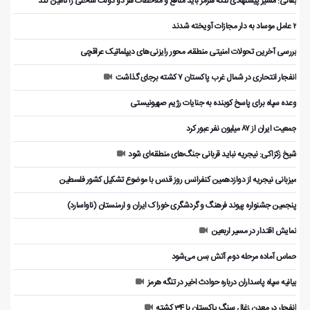
بقائی: مسیر پیشنهادی تنگه هرمز باید منافع و ملاحظات هر دو دولت ساحلی را تأمین کند
۲ عامل موساد به دار مجازات آویخته شدند
بررسی آخرین تحولات امنیتی منطقه، محور رایزنی‌های دیپلماتیک عراقچی
انفجار انتحاری در شمال غرب پاکستان ۷ کشته برجای گذاشت
وعده سپاه برای پاسخ کوبنده به جنایات رژیم صهیونیستی
جمعیت ایران از ۸۷ میلیون نفر عبور کرد
شیخ زکزاکی: نیجریه نباید قربانی جنگ‌های منطقه‌ای شود
میزبانی نیجریه از دوازدهمین کنفرانس روز قدس با موضوع تشکیل کشور فلسطین
پنجمین جشنواره پیوند فرهنگ و گردشگر‌ی خوراک ایران و ارمنستان (ناواسارد)
نمایش اقتدار در مسیر اربعین
حماس آماده مرحله دوم آتش بس می‌شود
بیانیه سپاه پاسداران درباره حوادث اخیر در تنگه هرمز
انفجار در معدن زغال سنگ پاکستان با 34 کشته