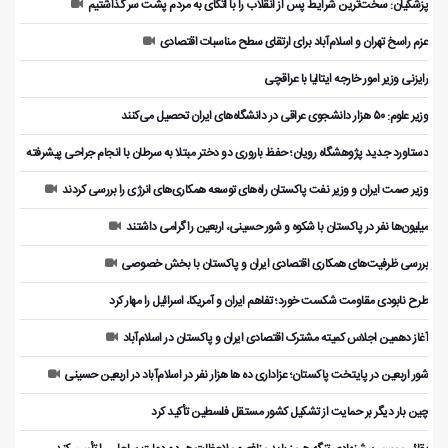
پزشکیان: سخت‌ترین شرایط پس از انقلاب را با اتکای به مردم پشت سر گذاشتیم
عزم راسخ تهران و اسلام‌آباد برای ارتقای سطح مناسبات اقتصادی
رایزنی وزیر امور خارجه ایتالیا با عراقچی
وزیر علوم: ۵۰ هزار دانشجوی عراقی در دانشگاه‌های ایران تحصیل می‌کنند
دستاورد جدید پژوهشگاه رویان؛ حفظ باروری دو دختر مبتلا به سرطان با انجام جراحی پیشرفته
وزیر صمت ایران و وزیر نفت پاکستان راه‌های توسعه همکاری‌های انرژی را بررسی کردند
میلیون‌ها نفر در پاکستان با شکوه و شور حسینی، اربعین را گرامی داشتند
بررسی ظرفیت‌های همکاری اقتصادی ایران و پاکستان با بخش خصوصی
طرح نابودی مقاومت شکست خورد؛ تفاهم ایران و آمریکا، اسرائیل را مهار کرد
آغاز دهمین اجلاس کمیته مشترک اقتصادی ایران و پاکستان در اسلام‌آباد
شور اربعین در پایتخت پاکستان؛ عزاداری ده ها هزار نفر در اسلام‌آباد در اربعین حسینی
چین بار دیگر بر حمایت از تشکیل کشور مستقل فلسطین تأکید کرد