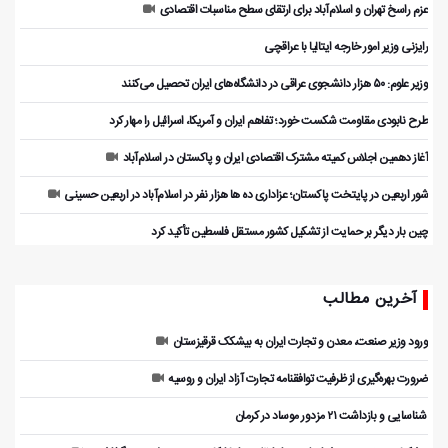
عزم راسخ تهران و اسلام‌آباد برای ارتقای سطح مناسبات اقتصادی
رایزنی وزیر امور خارجه ایتالیا با عراقچی
وزیر علوم: ۵۰ هزار دانشجوی عراقی در دانشگاه‌های ایران تحصیل می‌کنند
طرح نابودی مقاومت شکست خورد؛ تفاهم ایران و آمریکا، اسرائیل را مهار کرد
آغاز دهمین اجلاس کمیته مشترک اقتصادی ایران و پاکستان در اسلام‌آباد
شور اربعین در پایتخت پاکستان؛ عزاداری ده ها هزار نفر در اسلام‌آباد در اربعین حسینی
چین بار دیگر بر حمایت از تشکیل کشور مستقل فلسطین تأکید کرد
آخرین مطالب
ورود وزیر صنعت، معدن و تجارت ایران به بیشکک قرقیزستان
ضرورت بهره‌گیری از ظرفیت توافقنامه تجارت آزاد ایران و روسیه
️ شناسایی و بازداشت ۲۱ مزدور موساد در کرمان