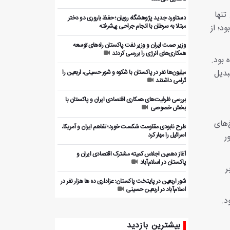
تنها
دستاورد جدید پژوهشگاه رویان؛ حفظ باروری دو دختر
مبتلا به سرطان با انجام جراحی پیشرفته
ود؛ از
وزیر صمت ایران و وزیر نفت پاکستان راه‌های توسعه
همکاری‌های انرژی را بررسی کردند
 بود.
بدیل
میلیون‌ها نفر در پاکستان با شکوه و شور حسینی، اربعین را
گرامی داشتند
بررسی ظرفیت‌های همکاری اقتصادی ایران و پاکستان با
بخش خصوصی
وراخ‌های
طرح نابودی مقاومت شکست خورد؛ تفاهم ایران و آمریکا،
اسرائیل را مهار کرد
ر
آغاز دهمین اجلاس کمیته مشترک اقتصادی ایران و
پاکستان در اسلام‌آباد
بر
شور اربعین در پایتخت پاکستان؛ عزاداری ده ها هزار نفر در
اسلام‌آباد در اربعین حسینی
د.
چین بار دیگر بر حمایت از تشکیل کشور مستقل فلسطین
تأکید کرد
بیشترین بازدید