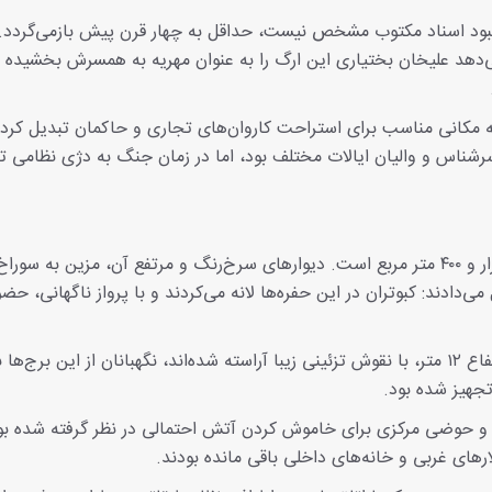
بود اسناد مکتوب مشخص نیست، حداقل به چهار قرن پیش بازمی‌گردد. 
 است که نشان می‌دهد علیخان بختیاری این ارگ را به عنوان مهریه به همسرش بخشیده ب
ه مکانی مناسب برای استراحت کاروان‌های تجاری و حاکمان تبدیل کرده
رشناس و والیان ایالات مختلف بود، اما در زمان جنگ به دژی نظامی ت
ارگ گوگد قلعه‌ای مربع‌شکل با مساحتی حدود شش هزار و ۴۰۰ متر مربع است. دیوارهای سرخ‌رنگ و مرتفع آن، مزین به س
دادند: کبوتران در این حفره‌ها لانه می‌کردند و با پرواز ناگهانی، حضو
چهار برج قرینه در گوشه‌ها، با پایه‌های ۲.۵ متری و ارتفاع ۱۲ متر، با نقوش تزئینی زیبا آراسته شده‌اند، نگهبانان از این برج‌ها 
جهیز شده بود.
 حوضی مرکزی برای خاموش کردن آتش احتمالی در نظر گرفته شده بو
رهای غربی و خانه‌های داخلی باقی مانده بودند.