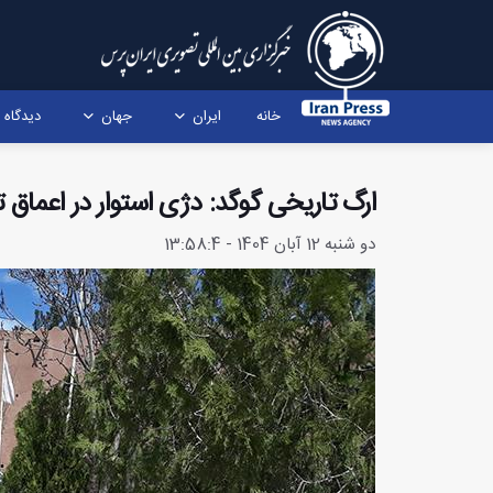
خانه
ایران
جهان
دیدگاه
ارگ تاریخی گوگد: دژی استوار در اعماق ت
دو شنبه 12 آبان 1404 - 13:58:4