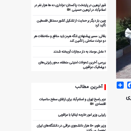
شور اربعین در پایتخت پاکستان؛ عزاداری ده ها هزار نفر در
اسلام‌آباد در اربعین حسینی
چین بار دیگر بر حمایت از تشکیل کشور مستقل فلسطین
تأکید کرد
بقائی: مسیر پیشنهادی تنگه هرمز باید منافع و ملاحظات هر
دو دولت ساحلی را تأمین کند
۲ عامل موساد به دار مجازات آویخته شدند
بررسی آخرین تحولات امنیتی منطقه، محور رایزنی‌های
دیپلماتیک عراقچی
Share
Facebo
T
آخرین مطالب
ری
عزم راسخ تهران و اسلام‌آباد برای ارتقای سطح مناسبات
اقتصادی
رایزنی وزیر امور خارجه ایتالیا با عراقچی
وزیر علوم: ۵۰ هزار دانشجوی عراقی در دانشگاه‌های ایران
تحصیل می‌کنند