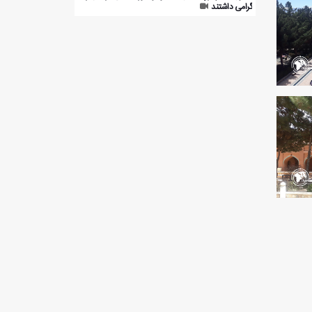
گرامی داشتند
حماس آماده مرحله دوم آتش بس می‌شود
بیانیه سپاه پاسداران درباره حوادث اخیر در تنگه هرمز
انفجار در معدن زغال سنگ پاکستان با 34 کشته
وقتی یک پدر شکست؛ بازگشت عقابی که آسمان ایران را
به ارث گذاشت
هدف قرار گرفتن مراکز راهبردی ارتش آمریکا در پایگاه
احمدالجابر کویت
رونمایی از جدیدترین ترندهای مبلمان ایران در نمایشگاه
بین‌المللی تهران
رهبر انصارالله یمن: حملات آمریکا و عربستان به عراق
خیانت‌آمیز و ظالمانه است
مهاجرانی: ملت ایران مستحکم و خردمند از این بزنگاه
تاریخی عبور خواهد کرد
سخنگوی وزارت خارجه: آمریکا تعیین‌کننده زمان جنگ و
صلح نخواهد بود