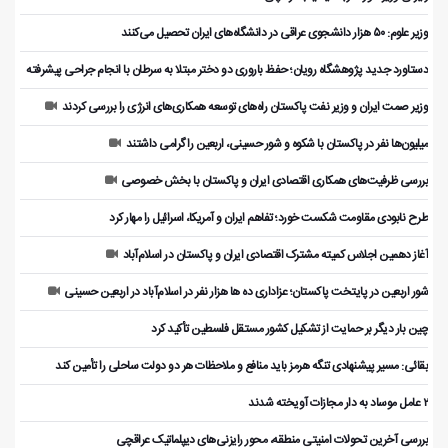
وزیر علوم: ۵۰ هزار دانشجوی عراقی در دانشگاه‌های ایران تحصیل می‌کنند
دستاورد جدید پژوهشگاه رویان؛ حفظ باروری دو دختر مبتلا به سرطان با انجام جراحی پیشرفته
وزیر صمت ایران و وزیر نفت پاکستان راه‌های توسعه همکاری‌های انرژی را بررسی کردند
میلیون‌ها نفر در پاکستان با شکوه و شور حسینی، اربعین را گرامی داشتند
بررسی ظرفیت‌های همکاری اقتصادی ایران و پاکستان با بخش خصوصی
طرح نابودی مقاومت شکست خورد؛ تفاهم ایران و آمریکا، اسرائیل را مهار کرد
آغاز دهمین اجلاس کمیته مشترک اقتصادی ایران و پاکستان در اسلام‌آباد
شور اربعین در پایتخت پاکستان؛ عزاداری ده ها هزار نفر در اسلام‌آباد در اربعین حسینی
چین بار دیگر بر حمایت از تشکیل کشور مستقل فلسطین تأکید کرد
بقائی: مسیر پیشنهادی تنگه هرمز باید منافع و ملاحظات هر دو دولت ساحلی را تأمین کند
۲ عامل موساد به دار مجازات آویخته شدند
بررسی آخرین تحولات امنیتی منطقه، محور رایزنی‌های دیپلماتیک عراقچی