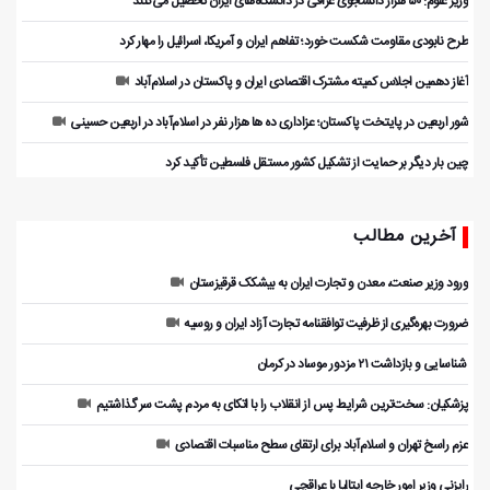
وزیر علوم: ۵۰ هزار دانشجوی عراقی در دانشگاه‌های ایران تحصیل می‌کنند
طرح نابودی مقاومت شکست خورد؛ تفاهم ایران و آمریکا، اسرائیل را مهار کرد
آغاز دهمین اجلاس کمیته مشترک اقتصادی ایران و پاکستان در اسلام‌آباد
شور اربعین در پایتخت پاکستان؛ عزاداری ده ها هزار نفر در اسلام‌آباد در اربعین حسینی
چین بار دیگر بر حمایت از تشکیل کشور مستقل فلسطین تأکید کرد
آخرین مطالب
ورود وزیر صنعت، معدن و تجارت ایران به بیشکک قرقیزستان
ضرورت بهره‌گیری از ظرفیت توافقنامه تجارت آزاد ایران و روسیه
️ شناسایی و بازداشت ۲۱ مزدور موساد در کرمان
پزشکیان: سخت‌ترین شرایط پس از انقلاب را با اتکای به مردم پشت سر گذاشتیم
عزم راسخ تهران و اسلام‌آباد برای ارتقای سطح مناسبات اقتصادی
رایزنی وزیر امور خارجه ایتالیا با عراقچی