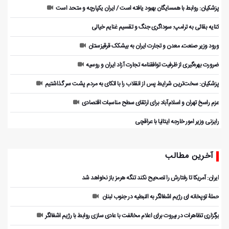
پزشکیان: روابط با همسایگان بهبود یافته است / ایران یکپارچه و متحد است
کنایه بقائی به ترامپ: سوداگری جنگ و تقسیم غنایم خیالی
ورود وزیر صنعت، معدن و تجارت ایران به بیشکک قرقیزستان
ضرورت بهره‌گیری از ظرفیت توافقنامه تجارت آزاد ایران و روسیه
پزشکیان: سخت‌ترین شرایط پس از انقلاب را با اتکای به مردم پشت سر گذاشتیم
عزم راسخ تهران و اسلام‌آباد برای ارتقای سطح مناسبات اقتصادی
رایزنی وزیر امور خارجه ایتالیا با عراقچی
آخرین مطالب
ایران: آمریکا تا رفتارش را تصحیح نکند تنگه هرمز باز نخواهد شد
حملۀ توپخانه ای رژیم اشغالگر به النبطیه در جنوب لبنان
برگزاری تظاهرات در بیروت برای اعلام مخالفت با عادی سازی روابط با رژیم اشغالگر