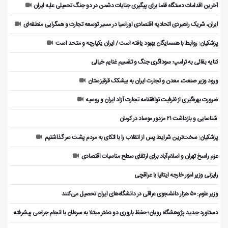
آخرین اقدامات دستگاه قضا برای پیگیری جنایات دشمن در دو جنگ تحمیلی علیه ایران
ایران، شریک راهبردی اتحادیه اقتصادی اوراسیا در مسیر توسعه تجارت و همگرایی منطقه‌ای
پزشکیان: روابط با همسایگان بهبود یافته است / ایران یکپارچه و متحد است
کنایه بقائی به ترامپ: سوداگری جنگ و تقسیم غنایم خیالی
ورود وزیر صنعت، معدن و تجارت ایران به بیشکک قرقیزستان
ضرورت بهره‌گیری از ظرفیت توافقنامه تجارت آزاد ایران و روسیه
️ شناسایی و بازداشت ۲۱ مزدور موساد در کرمان
پزشکیان: سخت‌ترین شرایط پس از انقلاب را با اتکای به مردم پشت سر گذاشتیم
عزم راسخ تهران و اسلام‌آباد برای ارتقای سطح مناسبات اقتصادی
رایزنی وزیر امور خارجه ایتالیا با عراقچی
وزیر علوم: ۵۰ هزار دانشجوی عراقی در دانشگاه‌های ایران تحصیل می‌کنند
دستاورد جدید پژوهشگاه رویان؛ حفظ باروری دو دختر مبتلا به سرطان با انجام جراحی پیشرفته