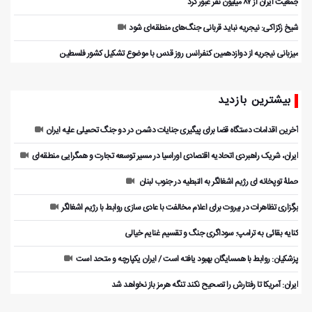
جمعیت ایران از ۸۷ میلیون نفر عبور کرد
شیخ زکزاکی: نیجریه نباید قربانی جنگ‌های منطقه‌ای شود
میزبانی نیجریه از دوازدهمین کنفرانس روز قدس با موضوع تشکیل کشور فلسطین
بیشترین بازدید
آخرین اقدامات دستگاه قضا برای پیگیری جنایات دشمن در دو جنگ تحمیلی علیه ایران
ایران، شریک راهبردی اتحادیه اقتصادی اوراسیا در مسیر توسعه تجارت و همگرایی منطقه‌ای
حملۀ توپخانه ای رژیم اشغالگر به النبطیه در جنوب لبنان
برگزاری تظاهرات در بیروت برای اعلام مخالفت با عادی سازی روابط با رژیم اشغالگر
کنایه بقائی به ترامپ: سوداگری جنگ و تقسیم غنایم خیالی
پزشکیان: روابط با همسایگان بهبود یافته است / ایران یکپارچه و متحد است
ایران: آمریکا تا رفتارش را تصحیح نکند تنگه هرمز باز نخواهد شد