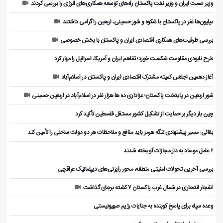
وزیر صمت ایران و وزیر نفت پاکستان راه‌های توسعه همکاری‌های انرژی را بررسی کردند
میلیون‌ها نفر در پاکستان با شکوه و شور حسینی، اربعین را گرامی داشتند
بررسی ظرفیت‌های همکاری اقتصادی ایران و پاکستان با بخش خصوصی
طرح نابودی مقاومت شکست خورد؛ تفاهم ایران و آمریکا، اسرائیل را مهار کرد
آغاز دهمین اجلاس کمیته مشترک اقتصادی ایران و پاکستان در اسلام‌آباد
شور اربعین در پایتخت پاکستان؛ عزاداری ده ها هزار نفر در اسلام‌آباد در اربعین حسینی
چین بار دیگر بر حمایت از تشکیل کشور مستقل فلسطین تأکید کرد
بقائی: مسیر پیشنهادی تنگه هرمز باید منافع و ملاحظات هر دو دولت ساحلی را تأمین کند
۲ عامل موساد به دار مجازات آویخته شدند
بررسی آخرین تحولات امنیتی منطقه، محور رایزنی‌های دیپلماتیک عراقچی
انفجار انتحاری در شمال غرب پاکستان ۷ کشته برجای گذاشت
وعده سپاه برای پاسخ کوبنده به جنایات رژیم صهیونیستی