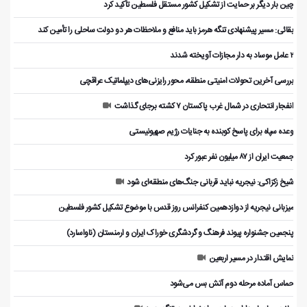
چین بار دیگر بر حمایت از تشکیل کشور مستقل فلسطین تأکید کرد
بقائی: مسیر پیشنهادی تنگه هرمز باید منافع و ملاحظات هر دو دولت ساحلی را تأمین کند
۲ عامل موساد به دار مجازات آویخته شدند
بررسی آخرین تحولات امنیتی منطقه، محور رایزنی‌های دیپلماتیک عراقچی
انفجار انتحاری در شمال غرب پاکستان ۷ کشته برجای گذاشت
وعده سپاه برای پاسخ کوبنده به جنایات رژیم صهیونیستی
جمعیت ایران از ۸۷ میلیون نفر عبور کرد
شیخ زکزاکی: نیجریه نباید قربانی جنگ‌های منطقه‌ای شود
میزبانی نیجریه از دوازدهمین کنفرانس روز قدس با موضوع تشکیل کشور فلسطین
پنجمین جشنواره پیوند فرهنگ و گردشگر‌ی خوراک ایران و ارمنستان (ناواسارد)
نمایش اقتدار در مسیر اربعین
حماس آماده مرحله دوم آتش بس می‌شود