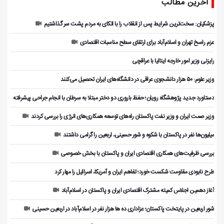
آخرین مطالب
پزشکیان: سخت‌ترین شرایط پس از انقلاب را با اتکای به مردم پشت سر گذاشتیم
عزم راسخ تهران و اسلام‌آباد برای ارتقای سطح مناسبات اقتصادی
رایزنی وزیر امور خارجه ایتالیا با عراقچی
وزیر علوم: ۵۰ هزار دانشجوی عراقی در دانشگاه‌های ایران تحصیل می‌کنند
دستاورد جدید پژوهشگاه رویان؛ حفظ باروری دو دختر مبتلا به سرطان با انجام جراحی پیشرفته
وزیر صمت ایران و وزیر نفت پاکستان راه‌های توسعه همکاری‌های انرژی را بررسی کردند
میلیون‌ها نفر در پاکستان با شکوه و شور حسینی، اربعین را گرامی داشتند
بررسی ظرفیت‌های همکاری اقتصادی ایران و پاکستان با بخش خصوصی
طرح نابودی مقاومت شکست خورد؛ تفاهم ایران و آمریکا، اسرائیل را مهار کرد
آغاز دهمین اجلاس کمیته مشترک اقتصادی ایران و پاکستان در اسلام‌آباد
شور اربعین در پایتخت پاکستان؛ عزاداری ده ها هزار نفر در اسلام‌آباد در اربعین حسینی