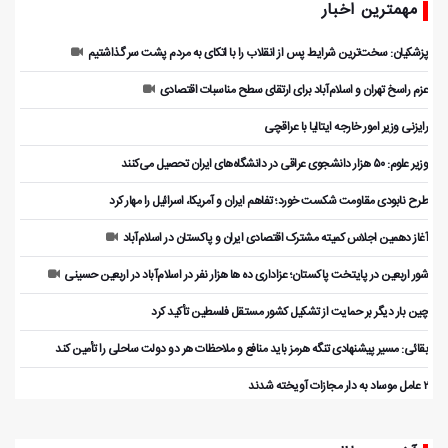
مهمترین اخبار
پزشکیان: سخت‌ترین شرایط پس از انقلاب را با اتکای به مردم پشت سر گذاشتیم
عزم راسخ تهران و اسلام‌آباد برای ارتقای سطح مناسبات اقتصادی
رایزنی وزیر امور خارجه ایتالیا با عراقچی
وزیر علوم: ۵۰ هزار دانشجوی عراقی در دانشگاه‌های ایران تحصیل می‌کنند
طرح نابودی مقاومت شکست خورد؛ تفاهم ایران و آمریکا، اسرائیل را مهار کرد
آغاز دهمین اجلاس کمیته مشترک اقتصادی ایران و پاکستان در اسلام‌آباد
شور اربعین در پایتخت پاکستان؛ عزاداری ده ها هزار نفر در اسلام‌آباد در اربعین حسینی
چین بار دیگر بر حمایت از تشکیل کشور مستقل فلسطین تأکید کرد
بقائی: مسیر پیشنهادی تنگه هرمز باید منافع و ملاحظات هر دو دولت ساحلی را تأمین کند
۲ عامل موساد به دار مجازات آویخته شدند