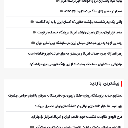
بیانیه سپاه پاسداران درباره حوادث اخیر در تنگه هرمز
انفجار در معدن زغال سنگ پاکستان با 34 کشته
وقتی یک پدر شکست؛ بازگشت عقابی که آسمان ایران را به ارث گذاشت
هدف قرار گرفتن مراکز راهبردی ارتش آمریکا در پایگاه احمدالجابر کویت
رونمایی از جدیدترین ترندهای مبلمان ایران در نمایشگاه بین‌المللی تهران
رهبر انصارالله یمن: حملات آمریکا و عربستان به عراق خیانت‌آمیز و ظالمانه است
مهاجرانی: ملت ایران مستحکم و خردمند از این بزنگاه تاریخی عبور خواهد کرد
بیشترین بازدید
دستاورد جدید پژوهشگاه رویان؛ حفظ باروری دو دختر مبتلا به سرطان با انجام جراحی پیشرفته
وزیر علوم: ۵۰ هزار دانشجوی عراقی در دانشگاه‌های ایران تحصیل می‌کنند
طرح نابودی مقاومت شکست خورد؛ تفاهم ایران و آمریکا، اسرائیل را مهار کرد
آغاز دهمین اجلاس کمیته مشترک اقتصادی ایران و پاکستان در اسلام‌آباد