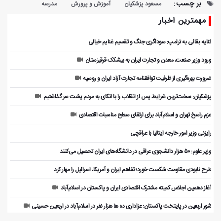
بر چسب:
مسعود پزشکیان
آموزش و پرورش
مدرسه
مهمترین اخبار
کنایه بقائی به ترامپ: سوداگری جنگ و تقسیم غنایم خیالی
ورود وزیر صنعت، معدن و تجارت ایران به بیشکک قرقیزستان
ضرورت بهره‌گیری از ظرفیت توافقنامه تجارت آزاد ایران و روسیه
پزشکیان: سخت‌ترین شرایط پس از انقلاب را با اتکای به مردم پشت سر گذاشتیم
عزم راسخ تهران و اسلام‌آباد برای ارتقای سطح مناسبات اقتصادی
رایزنی وزیر امور خارجه ایتالیا با عراقچی
وزیر علوم: ۵۰ هزار دانشجوی عراقی در دانشگاه‌های ایران تحصیل می‌کنند
طرح نابودی مقاومت شکست خورد؛ تفاهم ایران و آمریکا، اسرائیل را مهار کرد
آغاز دهمین اجلاس کمیته مشترک اقتصادی ایران و پاکستان در اسلام‌آباد
شور اربعین در پایتخت پاکستان؛ عزاداری ده ها هزار نفر در اسلام‌آباد در اربعین حسینی