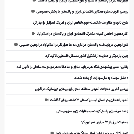
میلیون‌ها نفر در پاکستان با شکوه و شور حسینی، اربعین را گرامی داشتند
بررسی ظرفیت‌های همکاری اقتصادی ایران و پاکستان با بخش خصوصی
طرح نابودی مقاومت شکست خورد؛ تفاهم ایران و آمریکا، اسرائیل را مهار کرد
آغاز دهمین اجلاس کمیته مشترک اقتصادی ایران و پاکستان در اسلام‌آباد
شور اربعین در پایتخت پاکستان؛ عزاداری ده ها هزار نفر در اسلام‌آباد در اربعین حسینی
چین بار دیگر بر حمایت از تشکیل کشور مستقل فلسطین تأکید کرد
بقائی: مسیر پیشنهادی تنگه هرمز باید منافع و ملاحظات هر دو دولت ساحلی را تأمین کند
۲ عامل موساد به دار مجازات آویخته شدند
بررسی آخرین تحولات امنیتی منطقه، محور رایزنی‌های دیپلماتیک عراقچی
انفجار انتحاری در شمال غرب پاکستان ۷ کشته برجای گذاشت
وعده سپاه برای پاسخ کوبنده به جنایات رژیم صهیونیستی
جمعیت ایران از ۸۷ میلیون نفر عبور کرد
شیخ زکزاکی: نیجریه نباید قربانی جنگ‌های منطقه‌ای شود