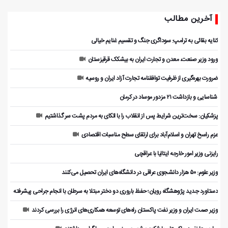
آخرین مطالب
کنایه بقائی به ترامپ: سوداگری جنگ و تقسیم غنایم خیالی
ورود وزیر صنعت، معدن و تجارت ایران به بیشکک قرقیزستان
ضرورت بهره‌گیری از ظرفیت توافقنامه تجارت آزاد ایران و روسیه
️ شناسایی و بازداشت ۲۱ مزدور موساد در کرمان
پزشکیان: سخت‌ترین شرایط پس از انقلاب را با اتکای به مردم پشت سر گذاشتیم
عزم راسخ تهران و اسلام‌آباد برای ارتقای سطح مناسبات اقتصادی
رایزنی وزیر امور خارجه ایتالیا با عراقچی
وزیر علوم: ۵۰ هزار دانشجوی عراقی در دانشگاه‌های ایران تحصیل می‌کنند
دستاورد جدید پژوهشگاه رویان؛ حفظ باروری دو دختر مبتلا به سرطان با انجام جراحی پیشرفته
وزیر صمت ایران و وزیر نفت پاکستان راه‌های توسعه همکاری‌های انرژی را بررسی کردند