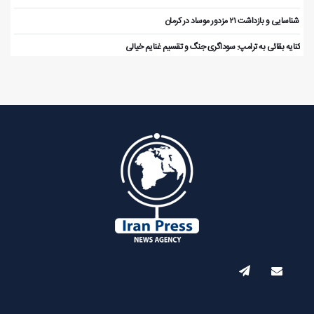
️ شناسایی و بازداشت ۲۱ مزدور موساد در کرمان
کنایه بقائی به ترامپ: سوداگری جنگ و تقسیم غنایم خیالی