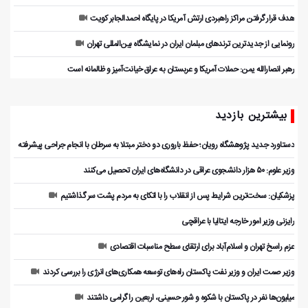
هدف قرار گرفتن مراکز راهبردی ارتش آمریکا در پایگاه احمدالجابر کویت
رونمایی از جدیدترین ترندهای مبلمان ایران در نمایشگاه بین‌المللی تهران
رهبر انصارالله یمن: حملات آمریکا و عربستان به عراق خیانت‌آمیز و ظالمانه است
بیشترین بازدید
دستاورد جدید پژوهشگاه رویان؛ حفظ باروری دو دختر مبتلا به سرطان با انجام جراحی پیشرفته
وزیر علوم: ۵۰ هزار دانشجوی عراقی در دانشگاه‌های ایران تحصیل می‌کنند
پزشکیان: سخت‌ترین شرایط پس از انقلاب را با اتکای به مردم پشت سر گذاشتیم
رایزنی وزیر امور خارجه ایتالیا با عراقچی
عزم راسخ تهران و اسلام‌آباد برای ارتقای سطح مناسبات اقتصادی
وزیر صمت ایران و وزیر نفت پاکستان راه‌های توسعه همکاری‌های انرژی را بررسی کردند
میلیون‌ها نفر در پاکستان با شکوه و شور حسینی، اربعین را گرامی داشتند