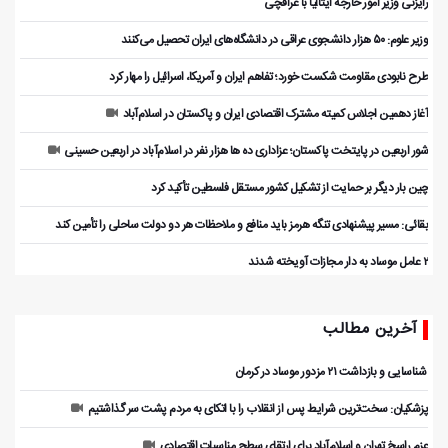
رایزنی وزیر امور خارجه ایتالیا با عراقچی
وزیر علوم: ۵۰ هزار دانشجوی عراقی در دانشگاه‌های ایران تحصیل می‌کنند
طرح نابودی مقاومت شکست خورد؛ تفاهم ایران و آمریکا، اسرائیل را مهار کرد
آغاز دهمین اجلاس کمیته مشترک اقتصادی ایران و پاکستان در اسلام‌آباد
شور اربعین در پایتخت پاکستان؛ عزاداری ده ها هزار نفر در اسلام‌آباد در اربعین حسینی
چین بار دیگر بر حمایت از تشکیل کشور مستقل فلسطین تأکید کرد
بقائی: مسیر پیشنهادی تنگه هرمز باید منافع و ملاحظات هر دو دولت ساحلی را تأمین کند
۲ عامل موساد به دار مجازات آویخته شدند
آخرین مطالب
️ شناسایی و بازداشت ۲۱ مزدور موساد در کرمان
پزشکیان: سخت‌ترین شرایط پس از انقلاب را با اتکای به مردم پشت سر گذاشتیم
عزم راسخ تهران و اسلام‌آباد برای ارتقای سطح مناسبات اقتصادی