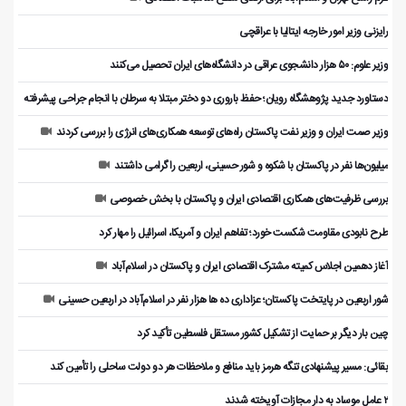
رایزنی وزیر امور خارجه ایتالیا با عراقچی
وزیر علوم: ۵۰ هزار دانشجوی عراقی در دانشگاه‌های ایران تحصیل می‌کنند
دستاورد جدید پژوهشگاه رویان؛ حفظ باروری دو دختر مبتلا به سرطان با انجام جراحی پیشرفته
وزیر صمت ایران و وزیر نفت پاکستان راه‌های توسعه همکاری‌های انرژی را بررسی کردند
میلیون‌ها نفر در پاکستان با شکوه و شور حسینی، اربعین را گرامی داشتند
بررسی ظرفیت‌های همکاری اقتصادی ایران و پاکستان با بخش خصوصی
طرح نابودی مقاومت شکست خورد؛ تفاهم ایران و آمریکا، اسرائیل را مهار کرد
آغاز دهمین اجلاس کمیته مشترک اقتصادی ایران و پاکستان در اسلام‌آباد
شور اربعین در پایتخت پاکستان؛ عزاداری ده ها هزار نفر در اسلام‌آباد در اربعین حسینی
چین بار دیگر بر حمایت از تشکیل کشور مستقل فلسطین تأکید کرد
بقائی: مسیر پیشنهادی تنگه هرمز باید منافع و ملاحظات هر دو دولت ساحلی را تأمین کند
۲ عامل موساد به دار مجازات آویخته شدند