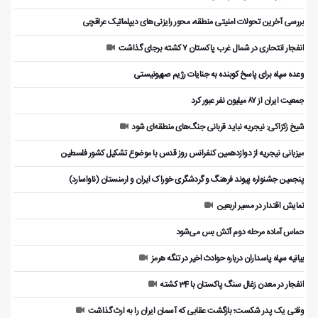
بررسی آخرین تحولات امنیتی منطقه، محور رایزنی‌های دیپلماتیک عراقچی
انفجار انتحاری در شمال غرب پاکستان ۷ کشته برجای گذاشت
وعده سپاه برای پاسخ کوبنده به جنایات رژیم صهیونیستی
جمعیت ایران از ۸۷ میلیون نفر عبور کرد
شیخ زکزاکی: نیجریه نباید قربانی جنگ‌های منطقه‌ای شود
میزبانی نیجریه از دوازدهمین کنفرانس روز قدس با موضوع تشکیل کشور فلسطین
پنجمین جشنواره پیوند فرهنگ و گردشگر‌ی خوراک ایران و ارمنستان (ناواسارد)
نمایش اقتدار در مسیر اربعین
حماس آماده مرحله دوم آتش بس می‌شود
بیانیه سپاه پاسداران درباره حوادث اخیر در تنگه هرمز
انفجار در معدن زغال سنگ پاکستان با 34 کشته
وقتی یک پدر شکست؛ بازگشت عقابی که آسمان ایران را به ارث گذاشت