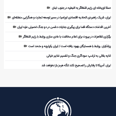
حملۀ توپخانه ای رژیم اشغالگر به النبطیه در جنوب لبنان
ایران، شریک راهبردی اتحادیه اقتصادی اوراسیا در مسیر توسعه تجارت و همگرایی منطقه‌ای
آخرین اقدامات دستگاه قضا برای پیگیری جنایات دشمن در دو جنگ تحمیلی علیه ایران
برگزاری تظاهرات در بیروت برای اعلام مخالفت با عادی سازی روابط با رژیم اشغالگر
پزشکیان: روابط با همسایگان بهبود یافته است / ایران یکپارچه و متحد است
کنایه بقائی به ترامپ: سوداگری جنگ و تقسیم غنایم خیالی
ایران: آمریکا تا رفتارش را تصحیح نکند تنگه هرمز باز نخواهد شد