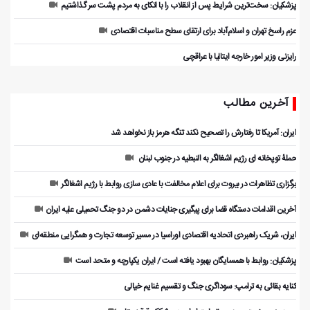
پزشکیان: سخت‌ترین شرایط پس از انقلاب را با اتکای به مردم پشت سر گذاشتیم
عزم راسخ تهران و اسلام‌آباد برای ارتقای سطح مناسبات اقتصادی
رایزنی وزیر امور خارجه ایتالیا با عراقچی
آخرین مطالب
ایران: آمریکا تا رفتارش را تصحیح نکند تنگه هرمز باز نخواهد شد
حملۀ توپخانه ای رژیم اشغالگر به النبطیه در جنوب لبنان
برگزاری تظاهرات در بیروت برای اعلام مخالفت با عادی سازی روابط با رژیم اشغالگر
آخرین اقدامات دستگاه قضا برای پیگیری جنایات دشمن در دو جنگ تحمیلی علیه ایران
ایران، شریک راهبردی اتحادیه اقتصادی اوراسیا در مسیر توسعه تجارت و همگرایی منطقه‌ای
پزشکیان: روابط با همسایگان بهبود یافته است / ایران یکپارچه و متحد است
کنایه بقائی به ترامپ: سوداگری جنگ و تقسیم غنایم خیالی