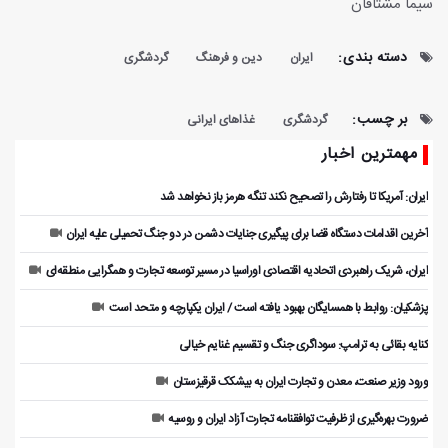
سیما مشتاقان
دسته بندی:
ایران
دین و فرهنگ
گردشگری
بر چسب:
گردشگری
غذاهای ایرانی
مهمترین اخبار
ایران: آمریکا تا رفتارش را تصحیح نکند تنگه هرمز باز نخواهد شد
آخرین اقدامات دستگاه قضا برای پیگیری جنایات دشمن در دو جنگ تحمیلی علیه ایران
ایران، شریک راهبردی اتحادیه اقتصادی اوراسیا در مسیر توسعه تجارت و همگرایی منطقه‌ای
پزشکیان: روابط با همسایگان بهبود یافته است / ایران یکپارچه و متحد است
کنایه بقائی به ترامپ: سوداگری جنگ و تقسیم غنایم خیالی
ورود وزیر صنعت، معدن و تجارت ایران به بیشکک قرقیزستان
ضرورت بهره‌گیری از ظرفیت توافقنامه تجارت آزاد ایران و روسیه