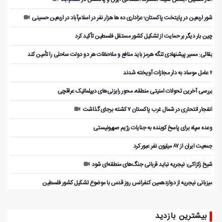
شور اربعین در پایتخت پاکستان؛ عزاداری ده ها هزار نفر در اسلام‌آباد در اربعین حسینی
چین بار دیگر بر حمایت از تشکیل کشور مستقل فلسطین تأکید کرد
بقائی: مسیر پیشنهادی تنگه هرمز باید منافع و ملاحظات هر دو دولت ساحلی را تأمین کند
۲ عامل موساد به دار مجازات آویخته شدند
بررسی آخرین تحولات امنیتی منطقه، محور رایزنی‌های دیپلماتیک عراقچی
انفجار انتحاری در شمال غرب پاکستان ۷ کشته برجای گذاشت
وعده سپاه برای پاسخ کوبنده به جنایات رژیم صهیونیستی
جمعیت ایران از ۸۷ میلیون نفر عبور کرد
شیخ زکزاکی: نیجریه نباید قربانی جنگ‌های منطقه‌ای شود
میزبانی نیجریه از دوازدهمین کنفرانس روز قدس با موضوع تشکیل کشور فلسطین
بیشترین بازدید