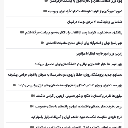
ورود وزیر صنعت، معدن و تجارت ایران به بیشکک قرقیزستان
ضرورت بهره‌گیری از ظرفیت توافقنامه تجارت آزاد ایران و روسیه
️ شناسایی و بازداشت ۲۱ مزدور موساد در کرمان
پزشکیان: سخت‌ترین شرایط پس از انقلاب را با اتکای به مردم پشت سر گذاشتیم
عزم راسخ تهران و اسلام‌آباد برای ارتقای سطح مناسبات اقتصادی
رایزنی وزیر امور خارجه ایتالیا با عراقچی
وزیر علوم: ۵۰ هزار دانشجوی عراقی در دانشگاه‌های ایران تحصیل می‌کنند
دستاورد جدید پژوهشگاه رویان؛ حفظ باروری دو دختر مبتلا به سرطان با انجام جراحی پیشرفته
وزیر صمت ایران و وزیر نفت پاکستان راه‌های توسعه همکاری‌های انرژی را بررسی کردند
میلیون‌ها نفر در پاکستان با شکوه و شور حسینی، اربعین را گرامی داشتند
بررسی ظرفیت‌های همکاری اقتصادی ایران و پاکستان با بخش خصوصی
طرح نابودی مقاومت شکست خورد؛ تفاهم ایران و آمریکا، اسرائیل را مهار کرد
آغاز دهمین اجلاس کمیته مشترک اقتصادی ایران و پاکستان در اسلام‌آباد