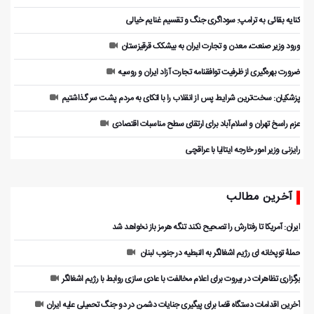
کنایه بقائی به ترامپ: سوداگری جنگ و تقسیم غنایم خیالی
ورود وزیر صنعت، معدن و تجارت ایران به بیشکک قرقیزستان
ضرورت بهره‌گیری از ظرفیت توافقنامه تجارت آزاد ایران و روسیه
پزشکیان: سخت‌ترین شرایط پس از انقلاب را با اتکای به مردم پشت سر گذاشتیم
عزم راسخ تهران و اسلام‌آباد برای ارتقای سطح مناسبات اقتصادی
رایزنی وزیر امور خارجه ایتالیا با عراقچی
آخرین مطالب
ایران: آمریکا تا رفتارش را تصحیح نکند تنگه هرمز باز نخواهد شد
حملۀ توپخانه ای رژیم اشغالگر به النبطیه در جنوب لبنان
برگزاری تظاهرات در بیروت برای اعلام مخالفت با عادی سازی روابط با رژیم اشغالگر
آخرین اقدامات دستگاه قضا برای پیگیری جنایات دشمن در دو جنگ تحمیلی علیه ایران