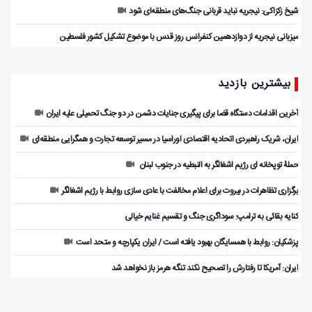
شیخ زکزاکی: نیجریه نباید قربانی جنگ‌های منطقه‌ای شود
میزبانی نیجریه از دوازدهمین کنفرانس روز قدس با موضوع تشکیل کشور فلسطین
بیشترین بازدید
آخرین اقدامات دستگاه قضا برای پیگیری جنایات دشمن در دو جنگ تحمیلی علیه ایران
ایران، شریک راهبردی اتحادیه اقتصادی اوراسیا در مسیر توسعه تجارت و همگرایی منطقه‌ای
حملۀ توپخانه ای رژیم اشغالگر به النبطیه در جنوب لبنان
برگزاری تظاهرات در بیروت برای اعلام مخالفت با عادی سازی روابط با رژیم اشغالگر
کنایه بقائی به ترامپ: سوداگری جنگ و تقسیم غنایم خیالی
پزشکیان: روابط با همسایگان بهبود یافته است / ایران یکپارچه و متحد است
ایران: آمریکا تا رفتارش را تصحیح نکند تنگه هرمز باز نخواهد شد