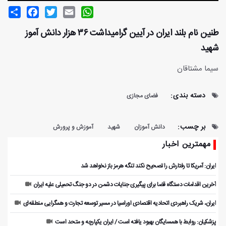
Share
Facebook
Twitter
Email
WhatsApp
طنین نام بلند ایران در آیین گرامیداشت ۳۶ هزار دانش آموز
شهید
سیما مشتاقان
دسته بندی:
فضای مجازی
بر چسب:
دانش آموزان
شهید
آموزش و پرورش
مهمترین اخبار
ایران: آمریکا تا رفتارش را تصحیح نکند تنگه هرمز باز نخواهد شد
آخرین اقدامات دستگاه قضا برای پیگیری جنایات دشمن در دو جنگ تحمیلی علیه ایران
ایران، شریک راهبردی اتحادیه اقتصادی اوراسیا در مسیر توسعه تجارت و همگرایی منطقه‌ای
پزشکیان: روابط با همسایگان بهبود یافته است / ایران یکپارچه و متحد است