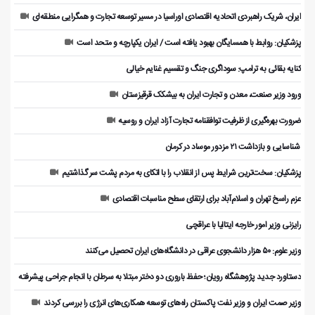
ایران، شریک راهبردی اتحادیه اقتصادی اوراسیا در مسیر توسعه تجارت و همگرایی منطقه‌ای
پزشکیان: روابط با همسایگان بهبود یافته است / ایران یکپارچه و متحد است
کنایه بقائی به ترامپ: سوداگری جنگ و تقسیم غنایم خیالی
ورود وزیر صنعت، معدن و تجارت ایران به بیشکک قرقیزستان
ضرورت بهره‌گیری از ظرفیت توافقنامه تجارت آزاد ایران و روسیه
️ شناسایی و بازداشت ۲۱ مزدور موساد در کرمان
پزشکیان: سخت‌ترین شرایط پس از انقلاب را با اتکای به مردم پشت سر گذاشتیم
عزم راسخ تهران و اسلام‌آباد برای ارتقای سطح مناسبات اقتصادی
رایزنی وزیر امور خارجه ایتالیا با عراقچی
وزیر علوم: ۵۰ هزار دانشجوی عراقی در دانشگاه‌های ایران تحصیل می‌کنند
دستاورد جدید پژوهشگاه رویان؛ حفظ باروری دو دختر مبتلا به سرطان با انجام جراحی پیشرفته
وزیر صمت ایران و وزیر نفت پاکستان راه‌های توسعه همکاری‌های انرژی را بررسی کردند