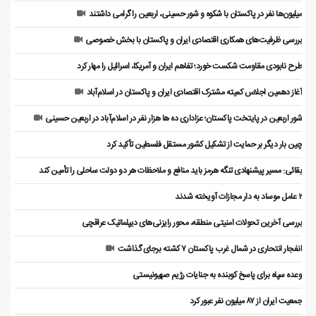
میلیون‌ها نفر در پاکستان با شکوه و شور حسینی، اربعین را گرامی داشتند
بررسی ظرفیت‌های همکاری اقتصادی ایران و پاکستان با بخش خصوصی
طرح نابودی مقاومت شکست خورد؛ تفاهم ایران و آمریکا، اسرائیل را مهار کرد
آغاز دهمین اجلاس کمیته مشترک اقتصادی ایران و پاکستان در اسلام‌آباد
شور اربعین در پایتخت پاکستان؛ عزاداری ده ها هزار نفر در اسلام‌آباد در اربعین حسینی
چین بار دیگر بر حمایت از تشکیل کشور مستقل فلسطین تأکید کرد
بقائی: مسیر پیشنهادی تنگه هرمز باید منافع و ملاحظات هر دو دولت ساحلی را تأمین کند
۲ عامل موساد به دار مجازات آویخته شدند
بررسی آخرین تحولات امنیتی منطقه، محور رایزنی‌های دیپلماتیک عراقچی
انفجار انتحاری در شمال غرب پاکستان ۷ کشته برجای گذاشت
وعده سپاه برای پاسخ کوبنده به جنایات رژیم صهیونیستی
جمعیت ایران از ۸۷ میلیون نفر عبور کرد